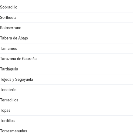
Sobradillo
Sorihuela
Sotoserrano
Tabera de Abajo
Tamames
Tarazona de Guareña
Tardáguila
Tejeda y Segoyuela
Tenebrón
Terradillos
Topas
Tordillos
Torresmenudas