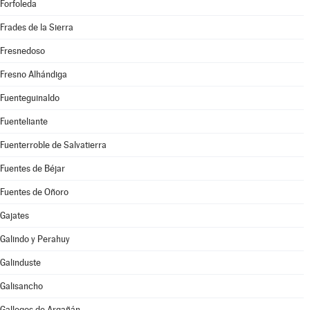
Forfoleda
Frades de la Sierra
Fresnedoso
Fresno Alhándiga
Fuenteguinaldo
Fuenteliante
Fuenterroble de Salvatierra
Fuentes de Béjar
Fuentes de Oñoro
Gajates
Galindo y Perahuy
Galinduste
Galisancho
Gallegos de Argañán