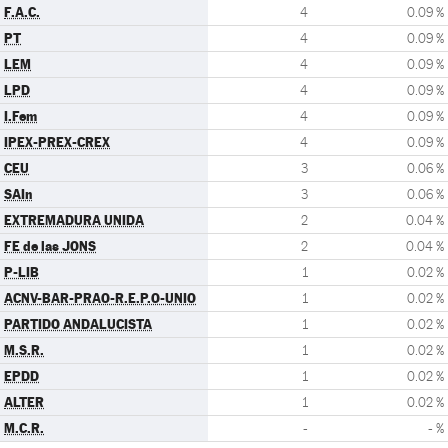
F.A.C.
4
0.09 %
PT
4
0.09 %
LEM
4
0.09 %
LPD
4
0.09 %
I.Fem
4
0.09 %
IPEX-PREX-CREX
4
0.09 %
CEU
3
0.06 %
SAIn
3
0.06 %
EXTREMADURA UNIDA
2
0.04 %
FE de las JONS
2
0.04 %
P-LIB
1
0.02 %
ACNV-BAR-PRAO-R.E.P.O-UNIO
1
0.02 %
PARTIDO ANDALUCISTA
1
0.02 %
M.S.R.
1
0.02 %
EPDD
1
0.02 %
ALTER
1
0.02 %
M.C.R.
-
- %