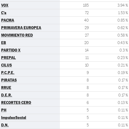
VOX
185
3.94 %
C's
72
1.53 %
PACMA
40
0.85 %
PRIMAVERA EUROPEA
29
0.62 %
MOVIMIENTO RED
27
0.58 %
EB
20
0.43 %
PARTIDO X
14
0.3 %
PREPAL
11
0.23 %
CILUS
10
0.21 %
P.C.P.E.
9
0.19 %
PIRATAS
8
0.17 %
RRUE
8
0.17 %
D.E.R.
8
0.17 %
RECORTES CERO
6
0.13 %
PH
5
0.11 %
ImpulsoSocial
5
0.11 %
D.N.
5
0.11 %