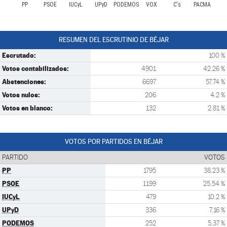
PP
PSOE
IUCyL
UPyD
PODEMOS
VOX
C's
PACMA
RESUMEN DEL ESCRUTINIO DE BÉJAR
Escrutado:
100 %
Votos contabilizados:
4901
42.26 %
Abstenciones:
6697
57.74 %
Votos nulos:
206
4.2 %
Votos en blanco:
132
2.81 %
VOTOS POR PARTIDOS EN BÉJAR
PARTIDO
VOTOS
PP
1795
38.23 %
PSOE
1199
25.54 %
IUCyL
479
10.2 %
UPyD
336
7.16 %
PODEMOS
252
5.37 %