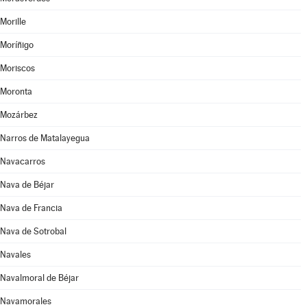
Morille
Moríñigo
Moriscos
Moronta
Mozárbez
Narros de Matalayegua
Navacarros
Nava de Béjar
Nava de Francia
Nava de Sotrobal
Navales
Navalmoral de Béjar
Navamorales