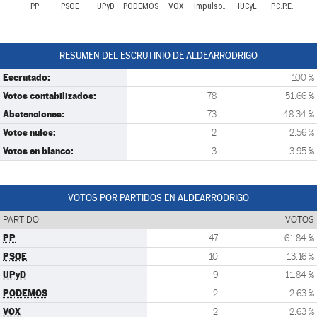
PP
PSOE
UPyD
PODEMOS
VOX
ImpulsoSocial
IUCyL
P.C.P.E.
RESUMEN DEL ESCRUTINIO DE ALDEARRODRIGO
Escrutado:
100 %
Votos contabilizados:
78
51.66 %
Abstenciones:
73
48.34 %
Votos nulos:
2
2.56 %
Votos en blanco:
3
3.95 %
VOTOS POR PARTIDOS EN ALDEARRODRIGO
PARTIDO
VOTOS
PP
47
61.84 %
PSOE
10
13.16 %
UPyD
9
11.84 %
PODEMOS
2
2.63 %
VOX
2
2.63 %