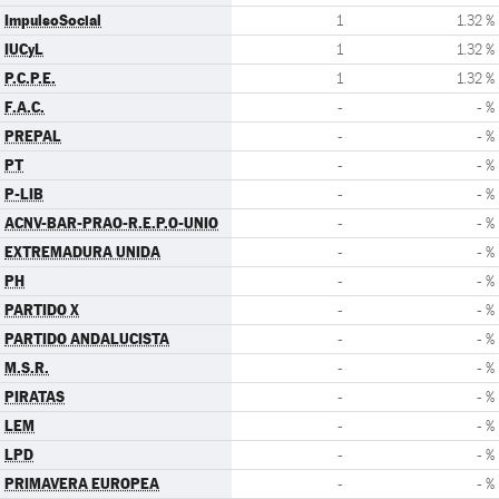
ImpulsoSocial
1
1.32 %
IUCyL
1
1.32 %
P.C.P.E.
1
1.32 %
F.A.C.
-
- %
PREPAL
-
- %
PT
-
- %
P-LIB
-
- %
ACNV-BAR-PRAO-R.E.P.O-UNIO
-
- %
EXTREMADURA UNIDA
-
- %
PH
-
- %
PARTIDO X
-
- %
PARTIDO ANDALUCISTA
-
- %
M.S.R.
-
- %
PIRATAS
-
- %
LEM
-
- %
LPD
-
- %
PRIMAVERA EUROPEA
-
- %