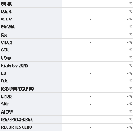
RRUE
-
- %
D.E.R.
-
- %
M.C.R.
-
- %
PACMA
-
- %
C's
-
- %
CILUS
-
- %
CEU
-
- %
I.Fem
-
- %
FE de las JONS
-
- %
EB
-
- %
D.N.
-
- %
MOVIMIENTO RED
-
- %
EPDD
-
- %
SAIn
-
- %
ALTER
-
- %
IPEX-PREX-CREX
-
- %
RECORTES CERO
-
- %