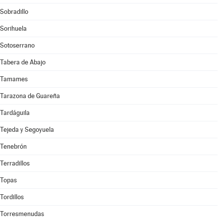
Sobradillo
Sorihuela
Sotoserrano
Tabera de Abajo
Tamames
Tarazona de Guareña
Tardáguila
Tejeda y Segoyuela
Tenebrón
Terradillos
Topas
Tordillos
Torresmenudas