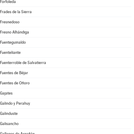
Forfoleda
Frades de la Sierra
Fresnedoso
Fresno Alhándiga
Fuenteguinaldo
Fuenteliante
Fuenterroble de Salvatierra
Fuentes de Béjar
Fuentes de Oñoro
Gajates
Galindo y Perahuy
Galinduste
Galisancho
Gallegos de Argañán