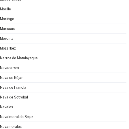
Morille
Moríñigo
Moriscos
Moronta
Mozárbez
Narros de Matalayegua
Navacarros
Nava de Béjar
Nava de Francia
Nava de Sotrobal
Navales
Navalmoral de Béjar
Navamorales