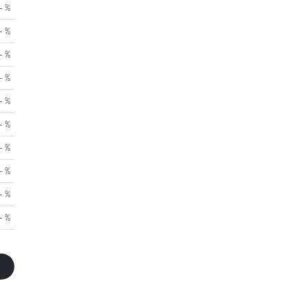
- %
- %
- %
- %
- %
- %
- %
- %
- %
- %