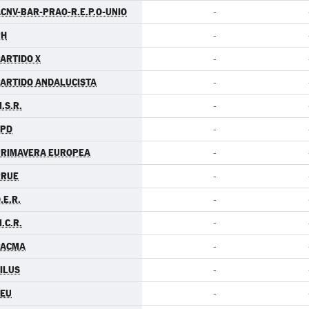
CNV-BAR-PRAO-R.E.P.O-UNIO
-
PH
-
ARTIDO X
-
ARTIDO ANDALUCISTA
-
.S.R.
-
LPD
-
PRIMAVERA EUROPEA
-
RRUE
-
.E.R.
-
.C.R.
-
PACMA
-
ILUS
-
CEU
-