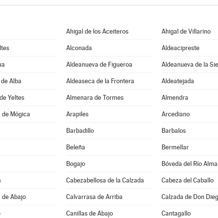
Ahigal de los Aceiteros
Ahigal de Villarino
ltes
Alconada
Aldeacipreste
ua
Aldeanueva de Figueroa
Aldeanueva de la Si
 de Alba
Aldeaseca de la Frontera
Aldeatejada
de Yeltes
Almenara de Tormes
Almendra
 de Mógica
Arapiles
Arcediano
z
Barbadillo
Barbalos
Beleña
Bermellar
Bogajo
Bóveda del Río Alma
a
Cabezabellosa de la Calzada
Cabeza del Caballo
 de Abajo
Calvarrasa de Arriba
Calzada de Don Die
o
Canillas de Abajo
Cantagallo