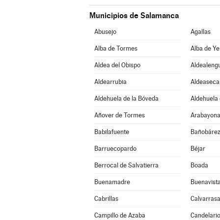
Municipios de Salamanca
Abusejo
Agallas
Alba de Tormes
Alba de Ye
Aldea del Obispo
Aldealeng
Aldearrubia
Aldeaseca
Aldehuela de la Bóveda
Aldehuela 
Añover de Tormes
Arabayona
Babilafuente
Bañobáre
Barruecopardo
Béjar
Berrocal de Salvatierra
Boada
Buenamadre
Buenavist
Cabrillas
Calvarrasa
Campillo de Azaba
Candelari