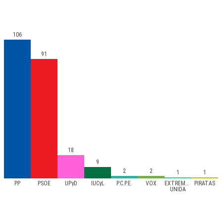
106
91
18
9
2
2
1
1
PP
PSOE
UPyD
IUCyL
P.C.P.E.
VOX
EXTREMADURA
PIRATAS
UNIDA