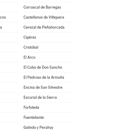
Carrascal de Barregas
scos
Castellanos de Villiquera
ra
Cerezal de Peñahorcada
a
Cipérez
Cristóbal
El Arco
El Cubo de Don Sancho
El Pedroso de la Armuña
Encina de San Silvestre
Escurial de la Sierra
Forfoleda
Fuenteliante
Galindo y Perahuy