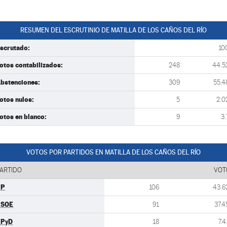
RESUMEN DEL ESCRUTINIO DE MATILLA DE LOS CAÑOS DEL RÍO
scrutado:
10
otos contabilizados:
248
44.5
bstenciones:
309
55.4
otos nulos:
5
2.0
otos en blanco:
9
3.
VOTOS POR PARTIDOS EN MATILLA DE LOS CAÑOS DEL RÍO
ARTIDO
VOT
PP
106
43.6
PSOE
91
37.4
UPyD
18
7.4