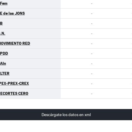
.Fem
-
E de las JONS
-
EB
-
.N.
-
OVIMIENTO RED
-
EPDD
-
AIn
-
LTER
-
PEX-PREX-CREX
-
ECORTES CERO
-
Descárgate los datos en xml