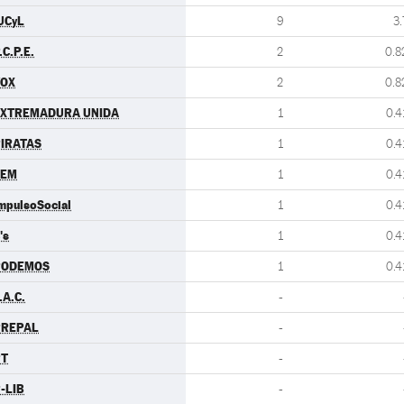
UCyL
9
3.
.C.P.E.
2
0.8
VOX
2
0.8
EXTREMADURA UNIDA
1
0.4
IRATAS
1
0.4
LEM
1
0.4
mpulsoSocial
1
0.4
's
1
0.4
PODEMOS
1
0.4
.A.C.
-
PREPAL
-
PT
-
-LIB
-