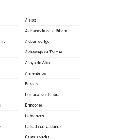
Alaraz
Aldeadávila de la Ribera
erra
Aldearrodrigo
Aldeavieja de Tormes
Anaya de Alba
Armenteros
Barceo
Berrocal de Huebra
r
Brincones
Cabrerizos
go
Calzada de Valdunciel
Cantalapiedra