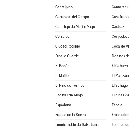
Cantalpino
Cantaracil
Carrascal del Obispo
Casafranc
Castillejo de Martín Viejo
Castraz
Cerralbo
Cespedosa
Ciudad Rodrigo
Coca de A
Dios le Guarde
Doñinos d
El Bodón
El Cabaco
El Maíllo
El Manzan
El Pino de Tormes
El Sahugo
Encinas de Abajo
Encinas de
Espadaña
Espeja
Frades de la Sierra
Fresnedos
Fuenterroble de Salvatierra
Fuentes de