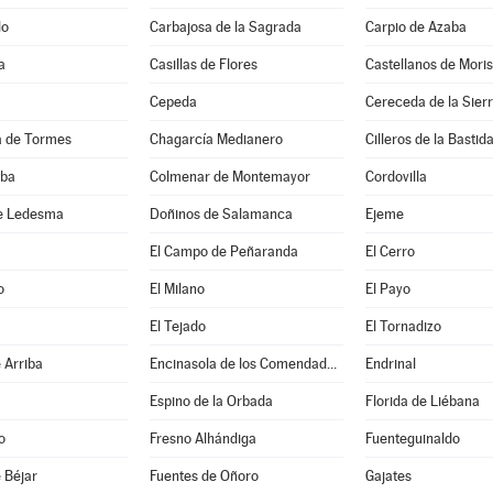
lo
Carbajosa de la Sagrada
Carpio de Azaba
a
Casillas de Flores
Castellanos de Mori
Cepeda
Cereceda de la Sier
 de Tormes
Chagarcía Medianero
Cilleros de la Bastid
lba
Colmenar de Montemayor
Cordovilla
e Ledesma
Doñinos de Salamanca
Ejeme
El Campo de Peñaranda
El Cerro
o
El Milano
El Payo
El Tejado
El Tornadizo
 Arriba
Encinasola de los Comendadores
Endrinal
Espino de la Orbada
Florida de Liébana
o
Fresno Alhándiga
Fuenteguinaldo
 Béjar
Fuentes de Oñoro
Gajates