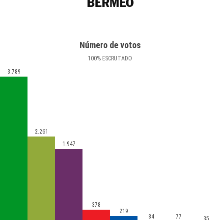
BERMEO
Número de votos
100
%
ESCRUTADO
3.789
2.261
1.947
378
219
84
77
35