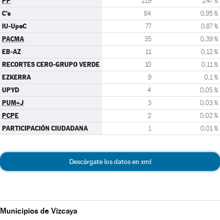
PP
219
2,47 %
C's
84
0,95 %
IU-UpeC
77
0,87 %
PACMA
35
0,39 %
EB-AZ
11
0,12 %
RECORTES CERO-GRUPO VERDE
10
0,11 %
EZKERRA
9
0,1 %
UPYD
4
0,05 %
PUM+J
3
0,03 %
PCPE
2
0,02 %
PARTICIPACIÓN CIUDADANA
1
0,01 %
Descárgate los datos en xml
Municipios de Vizcaya