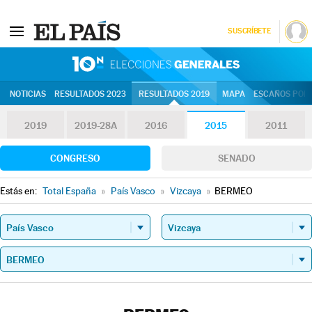
SUSCRÍBETE
10N | Eleccion
NOTICIAS
RESULTADOS 2023
RESULTADOS 2019
MAPA
ESCAÑOS POR 
2019
2019-28A
2016
2015
2011
CONGRESO
SENADO
Estás en:
Total España
»
País Vasco
»
Vizcaya
»
BERMEO