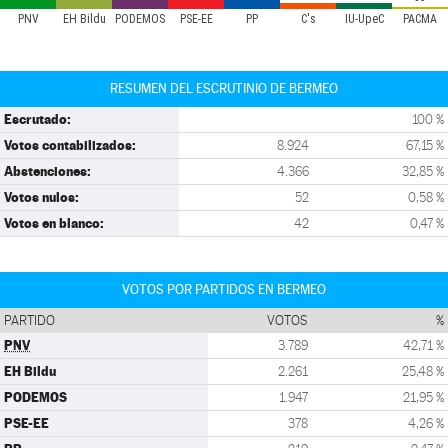
PNV
EH Bildu
PODEMOS
PSE-EE
PP
C's
IU-UpeC
PACMA
RESUMEN DEL ESCRUTINIO DE BERMEO
Escrutado:
100 %
Votos contabilizados:
8.924
67,15 %
Abstenciones:
4.366
32,85 %
Votos nulos:
52
0,58 %
Votos en blanco:
42
0,47 %
VOTOS POR PARTIDOS EN BERMEO
PARTIDO
VOTOS
%
PNV
3.789
42,71 %
EH Bildu
2.261
25,48 %
PODEMOS
1.947
21,95 %
PSE-EE
378
4,26 %