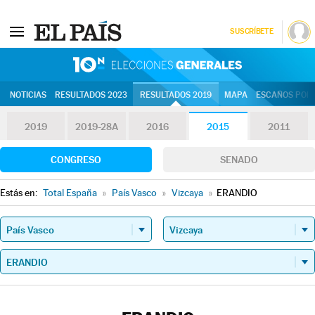
SUSCRÍBETE
10N | Eleccion
NOTICIAS
RESULTADOS 2023
RESULTADOS 2019
MAPA
ESCAÑOS POR 
2019
2019-28A
2016
2015
2011
CONGRESO
SENADO
Estás en:
Total España
»
País Vasco
»
Vizcaya
»
ERANDIO