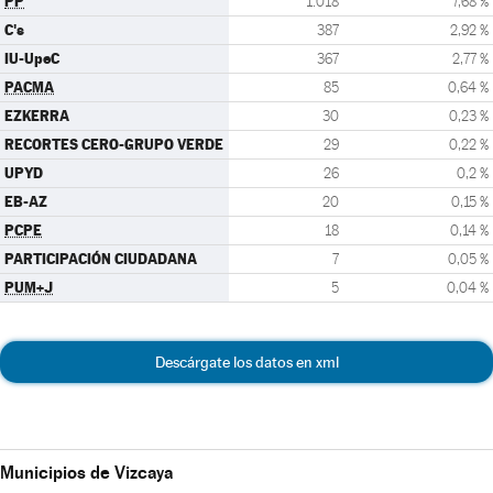
PP
1.018
7,68 %
C's
387
2,92 %
IU-UpeC
367
2,77 %
PACMA
85
0,64 %
EZKERRA
30
0,23 %
RECORTES CERO-GRUPO VERDE
29
0,22 %
UPYD
26
0,2 %
EB-AZ
20
0,15 %
PCPE
18
0,14 %
PARTICIPACIÓN CIUDADANA
7
0,05 %
PUM+J
5
0,04 %
Descárgate los datos en xml
Municipios de Vizcaya