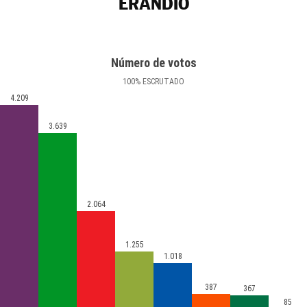
ERANDIO
Número de votos
100
%
ESCRUTADO
4.209
3.639
2.064
1.255
1.018
387
367
85