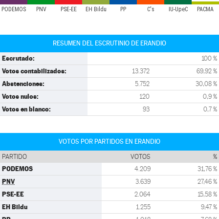
PODEMOS
PNV
PSE-EE
EH Bildu
PP
C's
IU-UpeC
PACMA
RESUMEN DEL ESCRUTINIO DE ERANDIO
Escrutado:
100 %
Votos contabilizados:
13.372
69,92 %
Abstenciones:
5.752
30,08 %
Votos nulos:
120
0,9 %
Votos en blanco:
93
0,7 %
VOTOS POR PARTIDOS EN ERANDIO
PARTIDO
VOTOS
%
PODEMOS
4.209
31,76 %
PNV
3.639
27,46 %
PSE-EE
2.064
15,58 %
EH Bildu
1.255
9,47 %