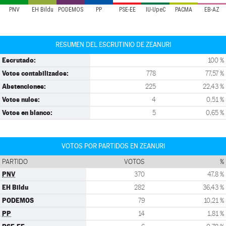
PNV
EH Bildu
PODEMOS
PP
PSE-EE
IU-UpeC
PACMA
EB-AZ
RESUMEN DEL ESCRUTINIO DE ZEANURI
Escrutado:
100 %
Votos contabilizados:
778
77,57 %
Abstenciones:
225
22,43 %
Votos nulos:
4
0,51 %
Votos en blanco:
5
0,65 %
VOTOS POR PARTIDOS EN ZEANURI
PARTIDO
VOTOS
%
PNV
370
47,8 %
EH Bildu
282
36,43 %
PODEMOS
79
10,21 %
PP
14
1,81 %