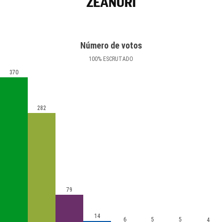
ZEANURI
Número de votos
100
%
ESCRUTADO
370
282
79
14
6
5
5
4