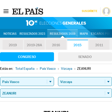
SUSCRÍBETE
10N | Eleccion
NOTICIAS
RESULTADOS 2023
RESULTADOS 2019
MAPA
ESCAÑOS POR 
2019
2019-28A
2016
2015
2011
CONGRESO
SENADO
Estás en:
Total España
»
País Vasco
»
Vizcaya
»
ZEANURI