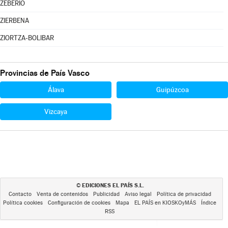
ZEBERIO
ZIERBENA
ZIORTZA-BOLIBAR
Provincias de País Vasco
Álava
Guipúzcoa
Vizcaya
EDICIONES EL PAÍS S.L.
©
Contacto
Venta de contenidos
Publicidad
Aviso legal
Política de privacidad
Política cookies
Configuración de cookies
Mapa
EL PAÍS en KIOSKOyMÁS
Índice
RSS