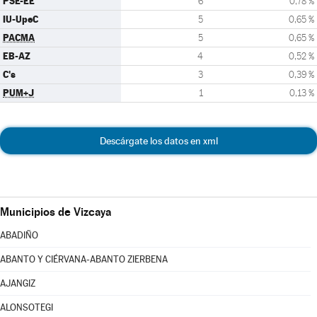
PSE-EE
6
0,78 %
IU-UpeC
5
0,65 %
PACMA
5
0,65 %
EB-AZ
4
0,52 %
C's
3
0,39 %
PUM+J
1
0,13 %
Descárgate los datos en xml
Municipios de Vizcaya
ABADIÑO
ABANTO Y CIÉRVANA-ABANTO ZIERBENA
AJANGIZ
ALONSOTEGI