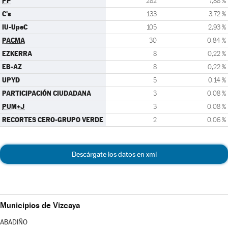
PP
282
7,88 %
C's
133
3,72 %
IU-UpeC
105
2,93 %
PACMA
30
0,84 %
EZKERRA
8
0,22 %
EB-AZ
8
0,22 %
UPYD
5
0,14 %
PARTICIPACIÓN CIUDADANA
3
0,08 %
PUM+J
3
0,08 %
RECORTES CERO-GRUPO VERDE
2
0,06 %
Descárgate los datos en xml
Municipios de Vizcaya
ABADIÑO