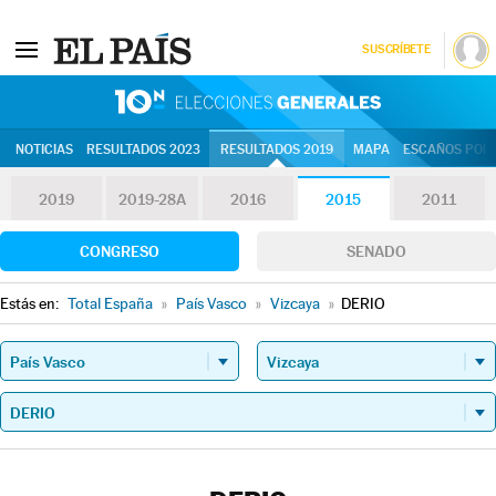
SUSCRÍBETE
10N | Eleccion
NOTICIAS
RESULTADOS 2023
RESULTADOS 2019
MAPA
ESCAÑOS POR 
2019
2019-28A
2016
2015
2011
CONGRESO
SENADO
Estás en:
Total España
»
País Vasco
»
Vizcaya
»
DERIO