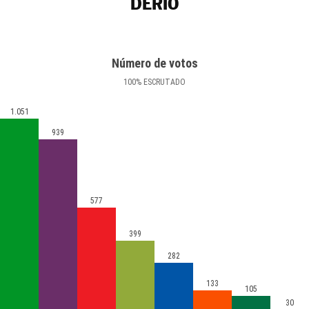
DERIO
Número de votos
100
%
ESCRUTADO
1.051
939
577
399
282
133
105
30