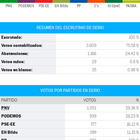
PNV
PODEMOS
PSE-EE
EH Bildu
PP
C's
IU-UpeC
PACMA
RESUMEN DEL ESCRUTINIO DE DERIO
Escrutado:
100 %
Votos contabilizados:
3.609
75,58 %
Abstenciones:
1.166
24,42 %
Votos nulos:
29
0,8 %
Votos en blanco:
35
0,98 %
VOTOS POR PARTIDOS EN DERIO
PARTIDO
VOTOS
%
PNV
1.051
29,36 %
PODEMOS
939
26,23 %
PSE-EE
577
16,12 %
EH Bildu
399
11,15 %