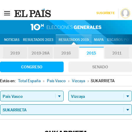
SUSCRÍBETE
10N | Eleccion
NOTICIAS
RESULTADOS 2023
RESULTADOS 2019
MAPA
ESCAÑOS POR 
2019
2019-28A
2016
2015
2011
CONGRESO
SENADO
Estás en:
Total España
»
País Vasco
»
Vizcaya
»
SUKARRIETA