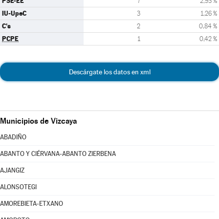
PSE-EE
7
2,93 %
IU-UpeC
3
1,26 %
C's
2
0,84 %
PCPE
1
0,42 %
Descárgate los datos en xml
Municipios de Vizcaya
ABADIÑO
ABANTO Y CIÉRVANA-ABANTO ZIERBENA
AJANGIZ
ALONSOTEGI
AMOREBIETA-ETXANO