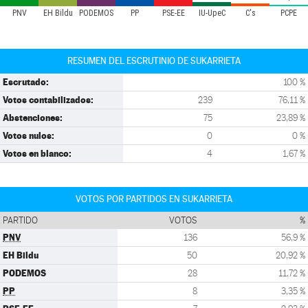
PNV
EH Bildu
PODEMOS
PP
PSE-EE
IU-UpeC
C's
PCPE
RESUMEN DEL ESCRUTINIO DE SUKARRIETA
Escrutado:
100 %
Votos contabilizados:
239
76,11 %
Abstenciones:
75
23,89 %
Votos nulos:
0
0 %
Votos en blanco:
4
1,67 %
VOTOS POR PARTIDOS EN SUKARRIETA
PARTIDO
VOTOS
%
PNV
136
56,9 %
EH Bildu
50
20,92 %
PODEMOS
28
11,72 %
PP
8
3,35 %