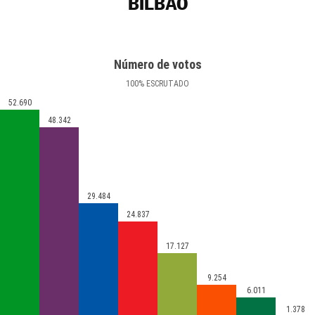
BILBAO
Número de votos
100
%
ESCRUTADO
52.690
48.342
29.484
24.837
17.127
9.254
6.011
1.378