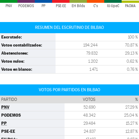
PNV
PODEMOS
PP
PSE-EE
EH Bildu
C's
IU-UpeC
PACMA
RESUMEN DEL ESCRUTINIO DE BILBAO
Escrutado:
100 %
Votos contabilizados:
194.244
70,87 %
Abstenciones:
79.832
29,13 %
Votos nulos:
1.202
0,62 %
Votos en blanco:
1.471
0,76 %
VOTOS POR PARTIDOS EN BILBAO
PARTIDO
VOTOS
%
PNV
52.690
27,29 %
PODEMOS
48.342
25,04 %
PP
29.484
15,27 %
PSE-EE
24.837
12,87 %