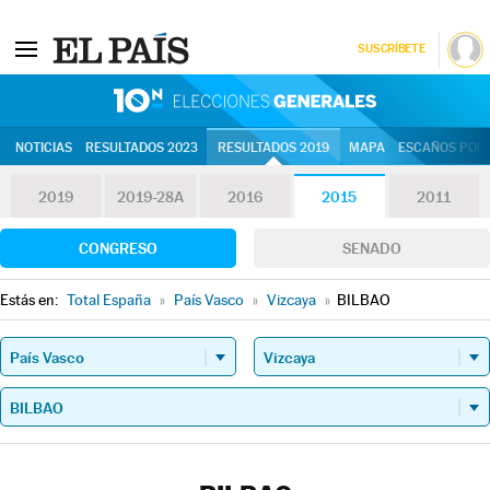
SUSCRÍBETE
10N | Eleccion
NOTICIAS
RESULTADOS 2023
RESULTADOS 2019
MAPA
ESCAÑOS POR 
2019
2019-28A
2016
2015
2011
CONGRESO
SENADO
Estás en:
Total España
»
País Vasco
»
Vizcaya
»
BILBAO