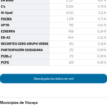
EH Bildu
17.127
8,87 %
C's
9.254
4,79 %
IU-UpeC
6.011
3,11 %
PACMA
1.378
0,71 %
UPYD
782
0,41 %
EZKERRA
458
0,24 %
EB-AZ
404
0,21 %
RECORTES CERO-GRUPO VERDE
351
0,18 %
PARTICIPACIÓN CIUDADANA
172
0,09 %
PUM+J
172
0,09 %
PCPE
109
0,06 %
Descárgate los datos en xml
Municipios de Vizcaya