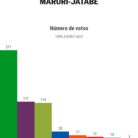
MARURI-JATABE
Número de votos
100
%
ESCRUTADO
271
117
114
28
17
12
10
3