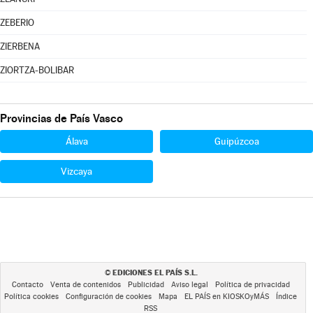
ZEBERIO
ZIERBENA
ZIORTZA-BOLIBAR
Provincias de País Vasco
Álava
Guipúzcoa
Vizcaya
EDICIONES EL PAÍS S.L.
©
Contacto
Venta de contenidos
Publicidad
Aviso legal
Política de privacidad
Política cookies
Configuración de cookies
Mapa
EL PAÍS en KIOSKOyMÁS
Índice
RSS