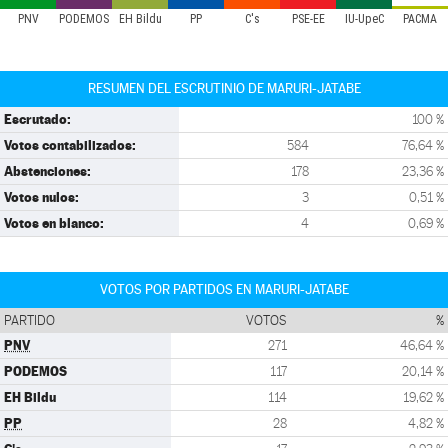
PNV
PODEMOS
EH Bildu
PP
C's
PSE-EE
IU-UpeC
PACMA
RESUMEN DEL ESCRUTINIO DE MARURI-JATABE
Escrutado:
100 %
Votos contabilizados:
584
76,64 %
Abstenciones:
178
23,36 %
Votos nulos:
3
0,51 %
Votos en blanco:
4
0,69 %
VOTOS POR PARTIDOS EN MARURI-JATABE
PARTIDO
VOTOS
%
PNV
271
46,64 %
PODEMOS
117
20,14 %
EH Bildu
114
19,62 %
PP
28
4,82 %