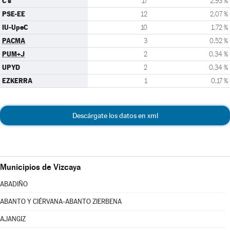
C's
17
2,93 %
PSE-EE
12
2,07 %
IU-UpeC
10
1,72 %
PACMA
3
0,52 %
PUM+J
2
0,34 %
UPYD
2
0,34 %
EZKERRA
1
0,17 %
Descárgate los datos en xml
Municipios de Vizcaya
ABADIÑO
ABANTO Y CIÉRVANA-ABANTO ZIERBENA
AJANGIZ