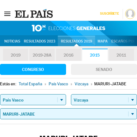
SUSCRÍBETE
10N | Eleccion
NOTICIAS
RESULTADOS 2023
RESULTADOS 2019
MAPA
ESCAÑOS POR 
2019
2019-28A
2016
2015
2011
CONGRESO
SENADO
Estás en:
Total España
»
País Vasco
»
Vizcaya
»
MARURI-JATABE