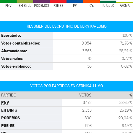
PNV
EH Bildu
PODEMOS
PSE-EE
PP
C's
IU-UpeC
PACMA
RESUMEN DEL ESCRUTINIO DE GERNIKA-LUMO
Escrutado:
100 %
Votos contabilizados:
9.054
71,76 %
Abstenciones:
3.563
28,24 %
Votos nulos:
70
0,77 %
Votos en blanco:
56
0,62 %
VOTOS POR PARTIDOS EN GERNIKA-LUMO
PARTIDO
VOTOS
%
PNV
3.472
38,65 %
EH Bildu
2.353
26,19 %
PODEMOS
1.800
20,04 %
PSE-EE
556
6,19 %