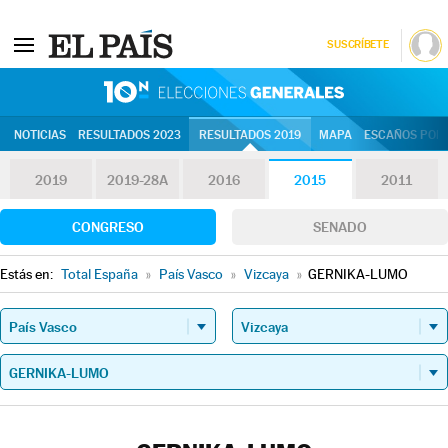
SUSCRÍBETE
10N | Eleccion
NOTICIAS
RESULTADOS 2023
RESULTADOS 2019
MAPA
ESCAÑOS POR 
2019
2019-28A
2016
2015
2011
CONGRESO
SENADO
Estás en:
Total España
»
País Vasco
»
Vizcaya
»
GERNIKA-LUMO