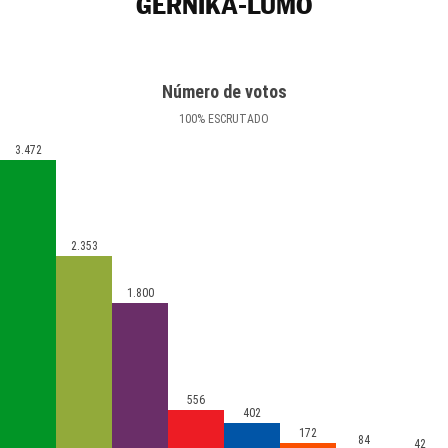
GERNIKA-LUMO
Número de votos
100
%
ESCRUTADO
3.472
2.353
1.800
556
402
172
84
42