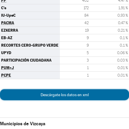
PP
402
4,47 %
C's
172
1,91 %
IU-UpeC
84
0,93 %
PACMA
42
0,47 %
EZKERRA
19
0,21 %
EB-AZ
9
0,1 %
RECORTES CERO-GRUPO VERDE
9
0,1 %
UPYD
5
0,06 %
PARTICIPACIÓN CIUDADANA
3
0,03 %
PUM+J
1
0,01 %
PCPE
1
0,01 %
Descárgate los datos en xml
Municipios de Vizcaya