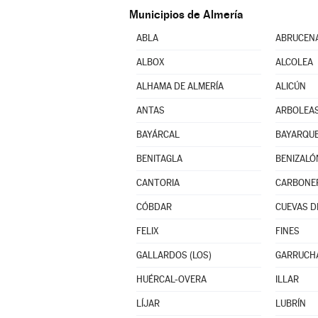
Municipios de Almería
ABLA
ABRUCEN
ALBOX
ALCOLEA
ALHAMA DE ALMERÍA
ALICÚN
ANTAS
ARBOLEA
BAYÁRCAL
BAYARQU
BENITAGLA
BENIZALÓ
CANTORIA
CARBONE
CÓBDAR
CUEVAS D
FELIX
FINES
GALLARDOS (LOS)
GARRUCH
HUÉRCAL-OVERA
ILLAR
LÍJAR
LUBRÍN