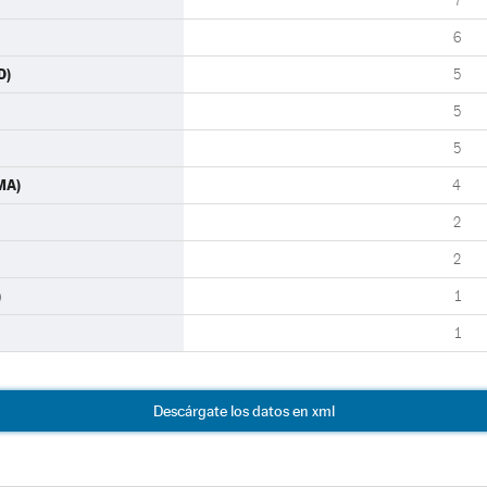
7
6
D)
5
5
5
MA)
4
2
2
)
1
1
Descárgate los datos en xml