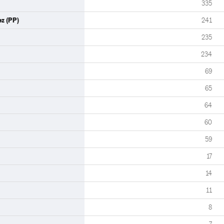
335
z (PP)
241
235
234
69
65
64
60
59
17
14
11
8