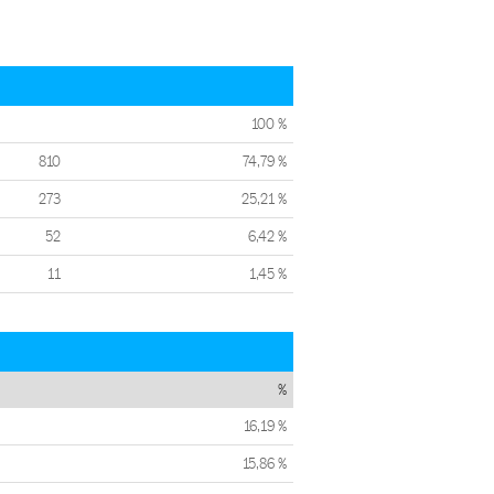
100 %
810
74,79 %
273
25,21 %
52
6,42 %
11
1,45 %
%
16,19 %
15,86 %