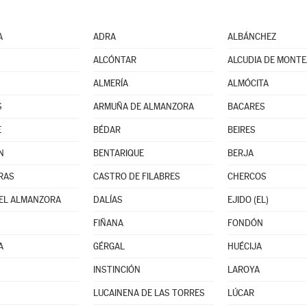
A
ADRA
ALBÁNCHEZ
ALCÓNTAR
ALCUDIA DE MONT
ALMERÍA
ALMÓCITA
S
ARMUÑA DE ALMANZORA
BACARES
E
BÉDAR
BEIRES
N
BENTARIQUE
BERJA
RAS
CASTRO DE FILABRES
CHERCOS
EL ALMANZORA
DALÍAS
EJIDO (EL)
FIÑANA
FONDÓN
A
GÉRGAL
HUÉCIJA
INSTINCIÓN
LAROYA
LUCAINENA DE LAS TORRES
LÚCAR