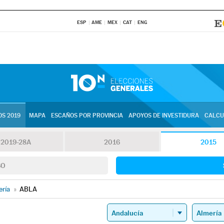
ESP
AME
MEX
CAT
ENG
S 2019
MAPA
ESCAÑOS POR PROVINCIA
APOYOS DE INVESTIDURA
CALCU
2019-28A
2016
2015
SO
ería
»
ABLA