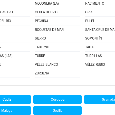
MOJONERA (LA)
NACIMIENTO
 CASTRO
OLULA DEL RÍO
ORIA
DEL RÍO
PECHINA
PULPÍ
ROQUETAS DE MAR
SANTA CRUZ DE M
SIERRO
SOMONTÍN
S
TABERNO
TAHAL
AS (LAS)
TURRE
TURRILLAS
E
VÉLEZ-BLANCO
VÉLEZ-RUBIO
ZURGENA
Cádiz
Córdoba
Granada
Málaga
Sevilla