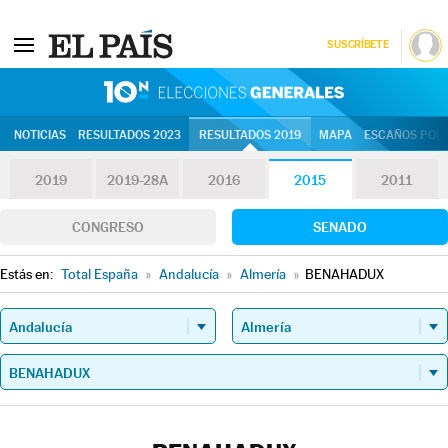
SUSCRÍBETE
10N | Eleccion
NOTICIAS
RESULTADOS 2023
RESULTADOS 2019
MAPA
ESCAÑOS POR 
2019
2019-28A
2016
2015
2011
CONGRESO
SENADO
Estás en:
Total España
»
Andalucía
»
Almería
»
BENAHADUX