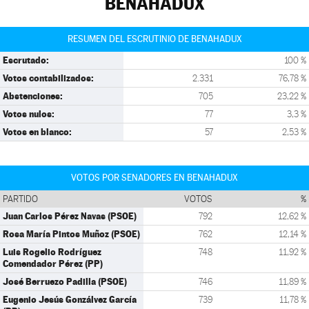
BENAHADUX
RESUMEN DEL ESCRUTINIO DE BENAHADUX
Escrutado:
100 %
Votos contabilizados:
2.331
76,78 %
Abstenciones:
705
23,22 %
Votos nulos:
77
3,3 %
Votos en blanco:
57
2,53 %
VOTOS POR SENADORES EN BENAHADUX
PARTIDO
VOTOS
%
Juan Carlos Pérez Navas (PSOE)
792
12,62 %
Rosa María Pintos Muñoz (PSOE)
762
12,14 %
Luis Rogelio Rodríguez
748
11,92 %
Comendador Pérez (PP)
José Berruezo Padilla (PSOE)
746
11,89 %
Eugenio Jesús Gonzálvez García
739
11,78 %