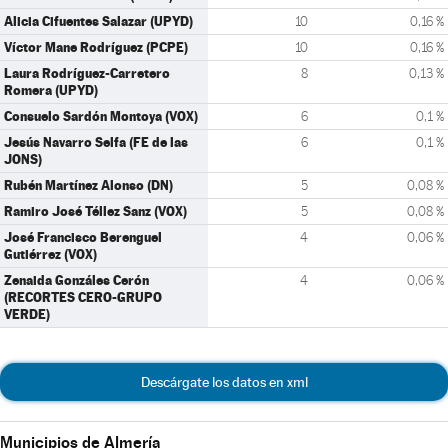
Alicia Cifuentes Salazar (UPYD)
10
0,16 %
Víctor Mane Rodríguez (PCPE)
10
0,16 %
Laura Rodríguez-Carretero
8
0,13 %
Romera (UPYD)
Consuelo Sardón Montoya (VOX)
6
0,1 %
Jesús Navarro Selfa (FE de las
6
0,1 %
JONS)
Rubén Martínez Alonso (DN)
5
0,08 %
Ramiro José Téllez Sanz (VOX)
5
0,08 %
José Francisco Berenguel
4
0,06 %
Gutiérrez (VOX)
Zenaida Gonzáles Cerón
4
0,06 %
(RECORTES CERO-GRUPO
VERDE)
Descárgate los datos en xml
Municipios de Almería