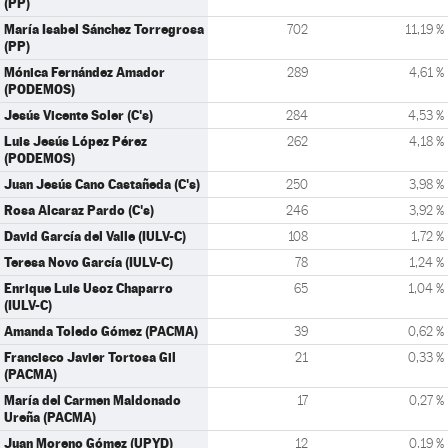
(PP)
María Isabel Sánchez Torregrosa
702
11,19 %
(PP)
Mónica Fernández Amador
289
4,61 %
(PODEMOS)
Jesús Vicente Soler (C's)
284
4,53 %
Luis Jesús López Pérez
262
4,18 %
(PODEMOS)
Juan Jesús Cano Castañeda (C's)
250
3,98 %
Rosa Alcaraz Pardo (C's)
246
3,92 %
David García del Valle (IULV-C)
108
1,72 %
Teresa Novo García (IULV-C)
78
1,24 %
Enrique Luis Usoz Chaparro
65
1,04 %
(IULV-C)
Amanda Toledo Gómez (PACMA)
39
0,62 %
Francisco Javier Tortosa Gil
21
0,33 %
(PACMA)
María del Carmen Maldonado
17
0,27 %
Ureña (PACMA)
Juan Moreno Gómez (UPYD)
12
0,19 %