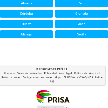
Almería
Cádiz
Córdoba
Granada
Huelva
Jaén
Málaga
Sevilla
EDICIONES EL PAÍS S.L.
©
Contacto
Venta de contenidos
Publicidad
Aviso legal
Política de privacidad
Política cookies
Configuración de cookies
Mapa
EL PAÍS en KIOSKOyMÁS
Índice
RSS