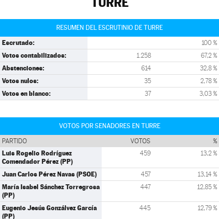
TURRE
RESUMEN DEL ESCRUTINIO DE TURRE
Escrutado:
100 %
Votos contabilizados:
1.258
67,2 %
Abstenciones:
614
32,8 %
Votos nulos:
35
2,78 %
Votos en blanco:
37
3,03 %
VOTOS POR SENADORES EN TURRE
PARTIDO
VOTOS
%
Luis Rogelio Rodríguez
459
13,2 %
Comendador Pérez (PP)
Juan Carlos Pérez Navas (PSOE)
457
13,14 %
María Isabel Sánchez Torregrosa
447
12,85 %
(PP)
Eugenio Jesús Gonzálvez García
445
12,79 %
(PP)