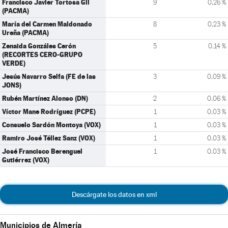
Francisco Javier Tortosa Gil
9
0,26 %
(PACMA)
María del Carmen Maldonado
8
0,23 %
Ureña (PACMA)
Zenaida Gonzáles Cerón
5
0,14 %
(RECORTES CERO-GRUPO
VERDE)
Jesús Navarro Selfa (FE de las
3
0,09 %
JONS)
Rubén Martínez Alonso (DN)
2
0,06 %
Víctor Mane Rodríguez (PCPE)
1
0,03 %
Consuelo Sardón Montoya (VOX)
1
0,03 %
Ramiro José Téllez Sanz (VOX)
1
0,03 %
José Francisco Berenguel
1
0,03 %
Gutiérrez (VOX)
Descárgate los datos en xml
Municipios de Almería