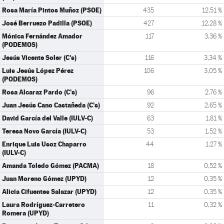
Rosa María Pintos Muñoz (PSOE)
435
12,51 %
José Berruezo Padilla (PSOE)
427
12,28 %
Mónica Fernández Amador
117
3,36 %
(PODEMOS)
Jesús Vicente Soler (C's)
116
3,34 %
Luis Jesús López Pérez
106
3,05 %
(PODEMOS)
Rosa Alcaraz Pardo (C's)
96
2,76 %
Juan Jesús Cano Castañeda (C's)
92
2,65 %
David García del Valle (IULV-C)
63
1,81 %
Teresa Novo García (IULV-C)
53
1,52 %
Enrique Luis Usoz Chaparro
44
1,27 %
(IULV-C)
Amanda Toledo Gómez (PACMA)
18
0,52 %
Juan Moreno Gómez (UPYD)
12
0,35 %
Alicia Cifuentes Salazar (UPYD)
12
0,35 %
Laura Rodríguez-Carretero
11
0,32 %
Romera (UPYD)