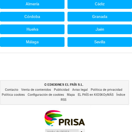
Almería
Cádiz
Córdoba
Granada
Huelva
Jaén
Málaga
Sevilla
EDICIONES EL PAÍS S.L.
©
Contacto
Venta de contenidos
Publicidad
Aviso legal
Política de privacidad
Política cookies
Configuración de cookies
Mapa
EL PAÍS en KIOSKOyMÁS
Índice
RSS