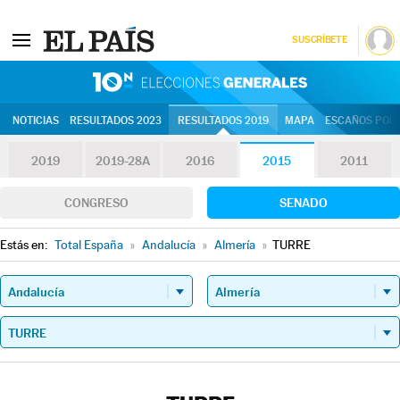
SUSCRÍBETE
10N | Eleccion
NOTICIAS
RESULTADOS 2023
RESULTADOS 2019
MAPA
ESCAÑOS POR 
2019
2019-28A
2016
2015
2011
CONGRESO
SENADO
Estás en:
Total España
»
Andalucía
»
Almería
»
TURRE