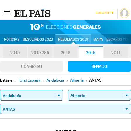
SUSCRÍBETE
10N | Eleccion
NOTICIAS
RESULTADOS 2023
RESULTADOS 2019
MAPA
ESCAÑOS POR 
2019
2019-28A
2016
2015
2011
CONGRESO
SENADO
Estás en:
Total España
»
Andalucía
»
Almería
»
ANTAS