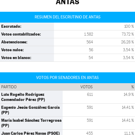
ANTAS
RESUMEN DEL ESCRUTINIO DE ANTAS
Escrutado:
100 %
Votos contabilizados:
1.582
73,72 %
Abstenciones:
564
26,28 %
Votos nulos:
56
3,54 %
Votos en blanco:
54
3,54 %
VOTOS POR SENADORES EN ANTAS
PARTIDO
VOTOS
%
Luis Rogelio Rodríguez
611
14,9 %
Comendador Pérez (PP)
Eugenio Jesús Gonzálvez García
591
14,41 %
(PP)
María Isabel Sánchez Torregrosa
591
14,41 %
(PP)
Juan Carlos Pérez Navas (PSOE)
455
11,1 %