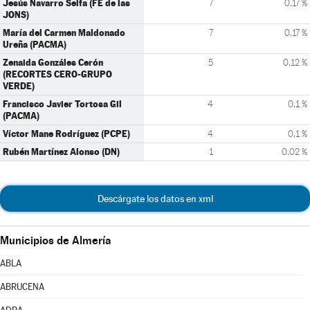
Jesús Navarro Selfa (FE de las
7
0,17 %
JONS)
María del Carmen Maldonado
7
0,17 %
Ureña (PACMA)
Zenaida Gonzáles Cerón
5
0,12 %
(RECORTES CERO-GRUPO
VERDE)
Francisco Javier Tortosa Gil
4
0,1 %
(PACMA)
Víctor Mane Rodríguez (PCPE)
4
0,1 %
Rubén Martínez Alonso (DN)
1
0,02 %
Descárgate los datos en xml
Municipios de Almería
ABLA
ABRUCENA