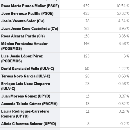
Rosa María Pintos Muñoz (PSOE)
432
10,54 %
José Berruezo Padilla (PSOE)
423
10,32 %
Jesús Vicente Soler (C's)
178
4,34 %
Juan Jesús Cano Castañeda (C's)
162
3,95 %
Rosa Alcaraz Pardo (C's)
158
3,85 %
Mónica Fernández Amador
146
3,56 %
(PODEMOS)
Luis Jesús López Pérez
123
3 %
(PODEMOS)
David García del Valle (IULV-C)
50
1,22 %
Teresa Novo García (IULV-C)
28
0,68 %
Enrique Luis Usoz Chaparro
23
0,56 %
(IULV-C)
Juan Moreno Gómez (UPYD)
15
0,37 %
Amanda Toledo Gómez (PACMA)
13
0,32 %
Laura Rodríguez-Carretero
11
0,27 %
Romera (UPYD)
Alicia Cifuentes Salazar (UPYD)
8
0,2 %