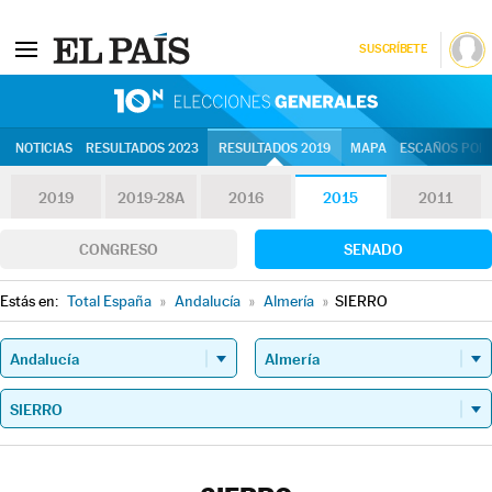
SUSCRÍBETE
10N | Eleccion
NOTICIAS
RESULTADOS 2023
RESULTADOS 2019
MAPA
ESCAÑOS POR 
2019
2019-28A
2016
2015
2011
CONGRESO
SENADO
Estás en:
Total España
»
Andalucía
»
Almería
»
SIERRO