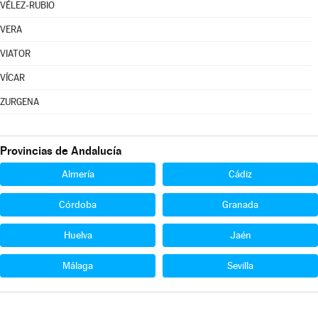
VÉLEZ-RUBIO
VERA
VIATOR
VÍCAR
ZURGENA
Provincias de Andalucía
Almería
Cádiz
Córdoba
Granada
Huelva
Jaén
Málaga
Sevilla