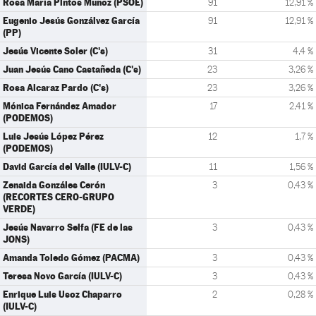
Rosa María Pintos Muñoz (PSOE)
91
12,91 %
Eugenio Jesús Gonzálvez García
91
12,91 %
(PP)
Jesús Vicente Soler (C's)
31
4,4 %
Juan Jesús Cano Castañeda (C's)
23
3,26 %
Rosa Alcaraz Pardo (C's)
23
3,26 %
Mónica Fernández Amador
17
2,41 %
(PODEMOS)
Luis Jesús López Pérez
12
1,7 %
(PODEMOS)
David García del Valle (IULV-C)
11
1,56 %
Zenaida Gonzáles Cerón
3
0,43 %
(RECORTES CERO-GRUPO
VERDE)
Jesús Navarro Selfa (FE de las
3
0,43 %
JONS)
Amanda Toledo Gómez (PACMA)
3
0,43 %
Teresa Novo García (IULV-C)
3
0,43 %
Enrique Luis Usoz Chaparro
2
0,28 %
(IULV-C)