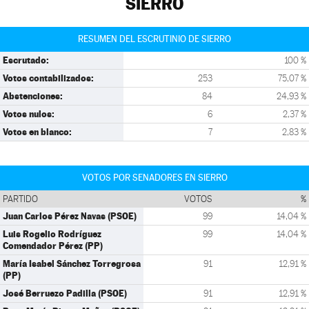
SIERRO
RESUMEN DEL ESCRUTINIO DE SIERRO
Escrutado:
100 %
Votos contabilizados:
253
75,07 %
Abstenciones:
84
24,93 %
Votos nulos:
6
2,37 %
Votos en blanco:
7
2,83 %
VOTOS POR SENADORES EN SIERRO
PARTIDO
VOTOS
%
Juan Carlos Pérez Navas (PSOE)
99
14,04 %
Luis Rogelio Rodríguez
99
14,04 %
Comendador Pérez (PP)
María Isabel Sánchez Torregrosa
91
12,91 %
(PP)
José Berruezo Padilla (PSOE)
91
12,91 %