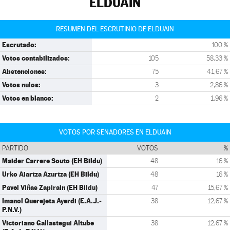
ELDUAIN
RESUMEN DEL ESCRUTINIO DE ELDUAIN
Escrutado:
100 %
Votos contabilizados:
105
58,33 %
Abstenciones:
75
41,67 %
Votos nulos:
3
2,86 %
Votos en blanco:
2
1,96 %
VOTOS POR SENADORES EN ELDUAIN
PARTIDO
VOTOS
%
Maider Carrere Souto (EH Bildu)
48
16 %
Urko Aiartza Azurtza (EH Bildu)
48
16 %
Pavel Viñas Zapirain (EH Bildu)
47
15,67 %
Imanol Querejeta Ayerdi (E.A.J.-
38
12,67 %
P.N.V.)
Victoriano Gallastegui Altube
38
12,67 %