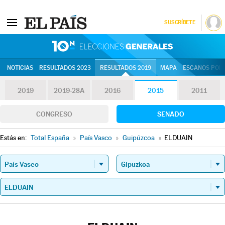
SUSCRÍBETE
10N | Eleccion
NOTICIAS
RESULTADOS 2023
RESULTADOS 2019
MAPA
ESCAÑOS POR 
2019
2019-28A
2016
2015
2011
CONGRESO
SENADO
Estás en:
Total España
»
País Vasco
»
Guipúzcoa
»
ELDUAIN