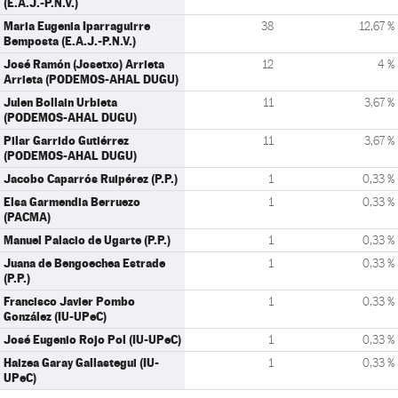
(E.A.J.-P.N.V.)
Maria Eugenia Iparraguirre
38
12,67 %
Bemposta (E.A.J.-P.N.V.)
José Ramón (Josetxo) Arrieta
12
4 %
Arrieta (PODEMOS-AHAL DUGU)
Julen Bollain Urbieta
11
3,67 %
(PODEMOS-AHAL DUGU)
Pilar Garrido Gutiérrez
11
3,67 %
(PODEMOS-AHAL DUGU)
Jacobo Caparrós Ruipérez (P.P.)
1
0,33 %
Elsa Garmendia Berruezo
1
0,33 %
(PACMA)
Manuel Palacio de Ugarte (P.P.)
1
0,33 %
Juana de Bengoechea Estrade
1
0,33 %
(P.P.)
Francisco Javier Pombo
1
0,33 %
González (IU-UPeC)
José Eugenio Rojo Pol (IU-UPeC)
1
0,33 %
Haizea Garay Gallastegui (IU-
1
0,33 %
UPeC)