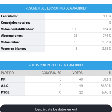
RESUMEN DEL ESCRUTINIO DE GARCIBUEY
Escrutado:
100 %
Concejales totales:
5
Votos contabilizados:
139
72,4 %
Abstenciones:
53
27,6 %
Votos nulos:
13
9,35 %
Votos en blanco:
3
2,38 %
VOTOS POR PARTIDOS EN GARCIBUEY
PARTIDO
CONCEJALES
VOTOS
%
PP
3
48
38,1 %
A.I.G.
2
49
38,89 %
PSOE
0
22
17,46 %
Descárgate los datos en xml