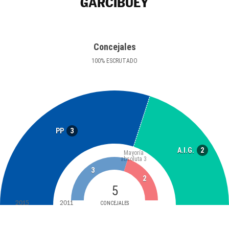
GARCIBUEY
Concejales
100
%
ESCRUTADO
3
PP
2
A.I.G.
Mayoría
absoluta
3
3
2
5
2015
2011
CONCEJALES