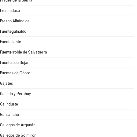
Frades de la Sierra
Fresnedoso
Fresno Alhándiga
Fuenteguinaldo
Fuenteliante
Fuenterroble de Salvatierra
Fuentes de Béjar
Fuentes de Oñoro
Gajates
Galindo y Perahuy
Galinduste
Galisancho
Gallegos de Argañán
Gallegos de Solmirón