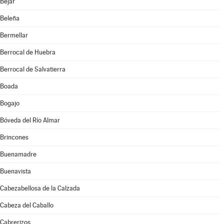
Béjar
Beleña
Bermellar
Berrocal de Huebra
Berrocal de Salvatierra
Boada
Bogajo
Bóveda del Río Almar
Brincones
Buenamadre
Buenavista
Cabezabellosa de la Calzada
Cabeza del Caballo
Cabrerizos