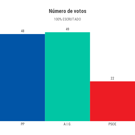
Número de votos
100
%
ESCRUTADO
49
48
22
PP
A.I.G.
PSOE