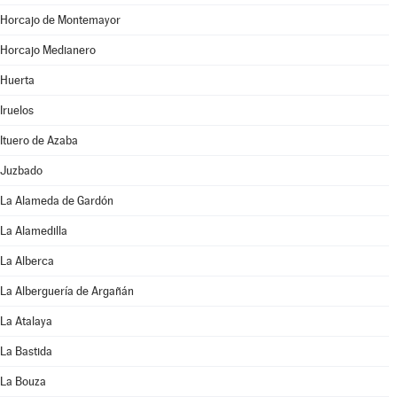
Horcajo de Montemayor
Horcajo Medianero
Huerta
Iruelos
Ituero de Azaba
Juzbado
La Alameda de Gardón
La Alamedilla
La Alberca
La Alberguería de Argañán
La Atalaya
La Bastida
La Bouza