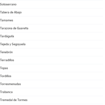
Sotoserrano
Tabera de Abajo
Tamames
Tarazona de Guareña
Tardáguila
Tejeda y Segoyuela
Tenebrón
Terradillos
Topas
Tordillos
Torresmenudas
Trabanca
Tremedal de Tormes