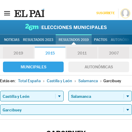
SUSCRÍBETE
26M | Elec
NOTICIAS
RESULTADOS 2023
RESULTADOS 2019
PACTOS
AUTONÓMIC
2019
2015
2011
2007
MUNICIPALES
AUTONÓMICAS
Estás en:
Total España
»
Castilla y León
»
Salamanca
»
Garcibuey