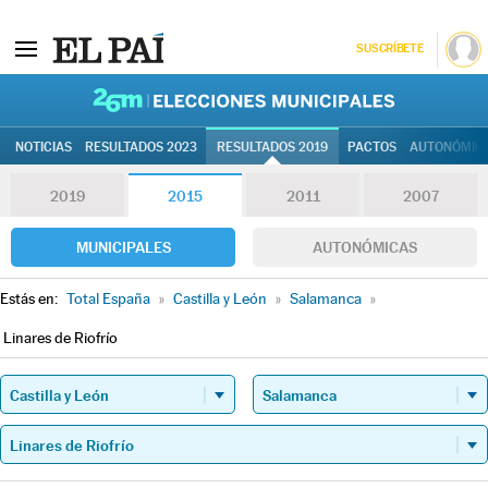
SUSCRÍBETE
26M | Elec
NOTICIAS
RESULTADOS 2023
RESULTADOS 2019
PACTOS
AUTONÓMIC
2019
2015
2011
2007
MUNICIPALES
AUTONÓMICAS
Estás en:
Total España
»
Castilla y León
»
Salamanca
»
Linares de Riofrío