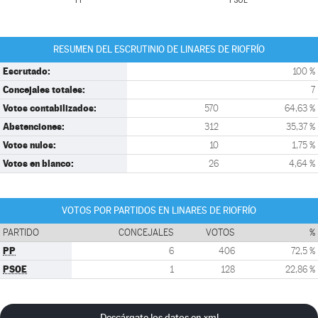
PP
PSOE
RESUMEN DEL ESCRUTINIO DE LINARES DE RIOFRÍO
Escrutado:
100 %
Concejales totales:
7
Votos contabilizados:
570
64,63 %
Abstenciones:
312
35,37 %
Votos nulos:
10
1,75 %
Votos en blanco:
26
4,64 %
VOTOS POR PARTIDOS EN LINARES DE RIOFRÍO
PARTIDO
CONCEJALES
VOTOS
%
PP
6
406
72,5 %
PSOE
1
128
22,86 %
Descárgate los datos en xml