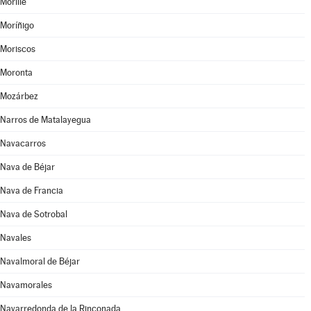
Morille
Moríñigo
Moriscos
Moronta
Mozárbez
Narros de Matalayegua
Navacarros
Nava de Béjar
Nava de Francia
Nava de Sotrobal
Navales
Navalmoral de Béjar
Navamorales
Navarredonda de la Rinconada