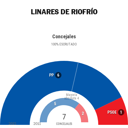
LINARES DE RIOFRÍO
Concejales
100
%
ESCRUTADO
6
PP
Mayoría
absoluta
4
5
1
PSOE
2
7
2015
2011
CONCEJALES