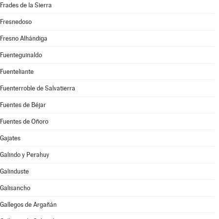
Frades de la Sierra
Fresnedoso
Fresno Alhándiga
Fuenteguinaldo
Fuenteliante
Fuenterroble de Salvatierra
Fuentes de Béjar
Fuentes de Oñoro
Gajates
Galindo y Perahuy
Galinduste
Galisancho
Gallegos de Argañán