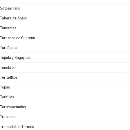
Sotoserrano
Tabera de Abajo
Tamames
Tarazona de Guareña
Tardáguila
Tejeda y Segoyuela
Tenebrón
Terradillos
Topas
Tordillos
Torresmenudas
Trabanca
Tremedal de Tormes