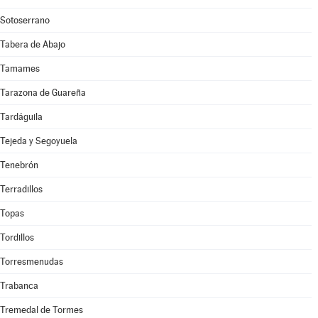
Sotoserrano
Tabera de Abajo
Tamames
Tarazona de Guareña
Tardáguila
Tejeda y Segoyuela
Tenebrón
Terradillos
Topas
Tordillos
Torresmenudas
Trabanca
Tremedal de Tormes