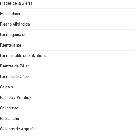
Frades de la Sierra
Fresnedoso
Fresno Alhándiga
Fuenteguinaldo
Fuenteliante
Fuenterroble de Salvatierra
Fuentes de Béjar
Fuentes de Oñoro
Gajates
Galindo y Perahuy
Galinduste
Galisancho
Gallegos de Argañán