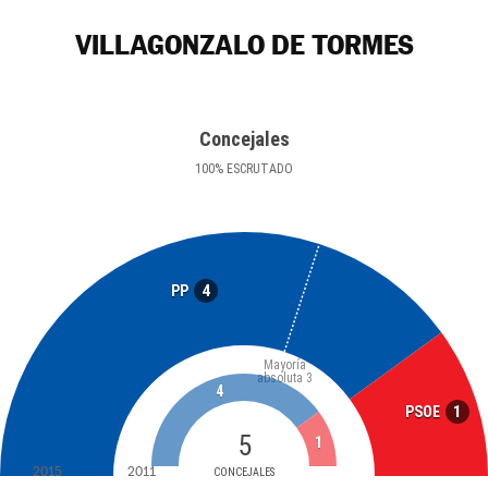
VILLAGONZALO DE TORMES
Concejales
100
%
ESCRUTADO
4
PP
Mayoría
absoluta
3
4
1
PSOE
5
1
2015
2011
CONCEJALES