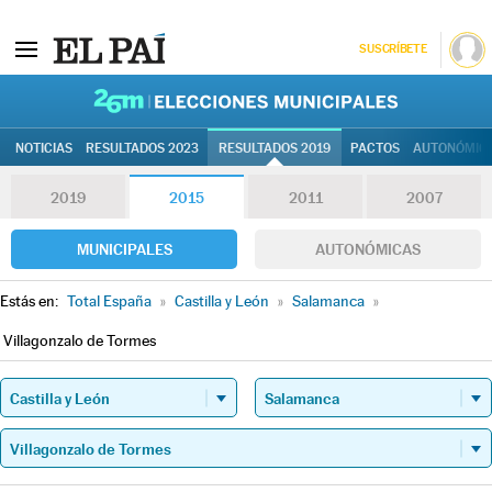
SUSCRÍBETE
26M | Elec
NOTICIAS
RESULTADOS 2023
RESULTADOS 2019
PACTOS
AUTONÓMIC
2019
2015
2011
2007
MUNICIPALES
AUTONÓMICAS
Estás en:
Total España
»
Castilla y León
»
Salamanca
»
Villagonzalo de Tormes