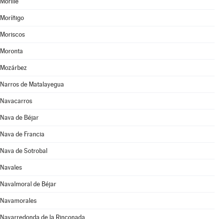
Morille
Moríñigo
Moriscos
Moronta
Mozárbez
Narros de Matalayegua
Navacarros
Nava de Béjar
Nava de Francia
Nava de Sotrobal
Navales
Navalmoral de Béjar
Navamorales
Navarredonda de la Rinconada