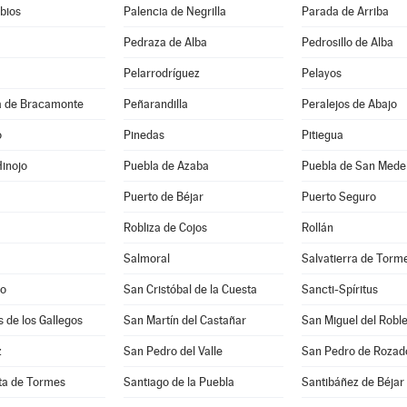
bios
Palencia de Negrilla
Parada de Arriba
Pedraza de Alba
Pedrosillo de Alba
Pelarrodríguez
Pelayos
 de Bracamonte
Peñarandilla
Peralejos de Abajo
o
Pinedas
Pitiegua
inojo
Puebla de Azaba
Puebla de San Mede
Puerto de Béjar
Puerto Seguro
Robliza de Cojos
Rollán
Salmoral
Salvatierra de Torm
lo
San Cristóbal de la Cuesta
Sancti-Spíritus
s de los Gallegos
San Martín del Castañar
San Miguel del Robl
z
San Pedro del Valle
San Pedro de Rozad
ta de Tormes
Santiago de la Puebla
Santibáñez de Béjar