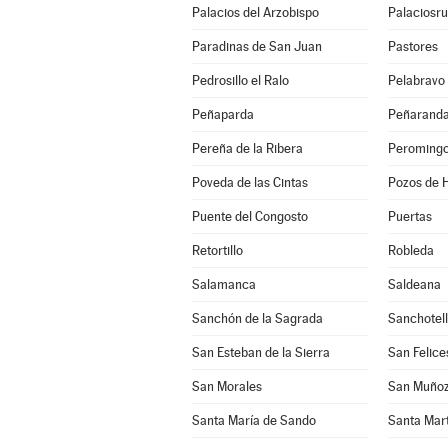
Palacios del Arzobispo
Palaciosru
Paradinas de San Juan
Pastores
Pedrosillo el Ralo
Pelabravo
Peñaparda
Peñaranda
Pereña de la Ribera
Peroming
Poveda de las Cintas
Pozos de H
Puente del Congosto
Puertas
Retortillo
Robleda
Salamanca
Saldeana
Sanchón de la Sagrada
Sanchotel
San Esteban de la Sierra
San Felice
San Morales
San Muño
Santa María de Sando
Santa Mar