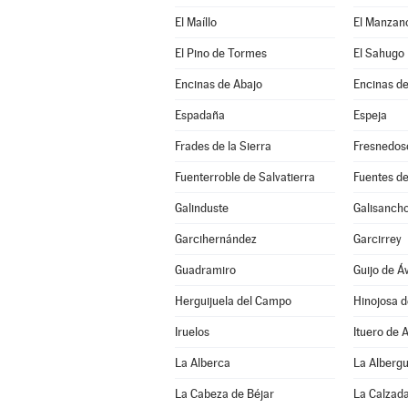
El Maíllo
El Manzan
El Pino de Tormes
El Sahugo
Encinas de Abajo
Encinas de
Espadaña
Espeja
Frades de la Sierra
Fresnedos
Fuenterroble de Salvatierra
Fuentes de
Galinduste
Galisanch
Garcihernández
Garcirrey
Guadramiro
Guijo de Áv
Herguijuela del Campo
Hinojosa 
Iruelos
Ituero de 
La Alberca
La Alberg
La Cabeza de Béjar
La Calzada