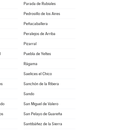
Parada de Rubiales
Pedrosillo de los Aires
Peñacaballera
Peralejos de Arriba
Pizarral
l
Puebla de Yeltes
Rágama
Saelices el Chico
es
Sanchón de la Ribera
Sando
edo
San Miguel de Valero
os
San Pelayo de Guareña
Santibáñez de la Sierra