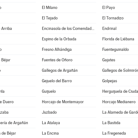
o
El Milano
El Payo
El Tejado
El Tornadizo
 Arriba
Encinasola de los Comendadores
Endrinal
Espino de la Orbada
Florida de Liébana
o
Fresno Alhándiga
Fuenteguinaldo
 Béjar
Fuentes de Oñoro
Gajates
o
Gallegos de Argañán
Gallegos de Solmiró
Gejuelo del Barro
Golpejas
ila
Guijuelo
Herguijuela de Ciud
de Duero
Horcajo de Montemayor
Horcajo Medianero
Azaba
Juzbado
La Alameda de Gard
uería de Argañán
La Atalaya
La Bastida
 de Béjar
La Encina
La Fregeneda