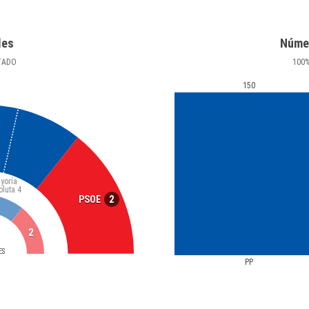
les
Núme
TADO
100
150
yoría
oluta
4
2
PSOE
2
ES
PP