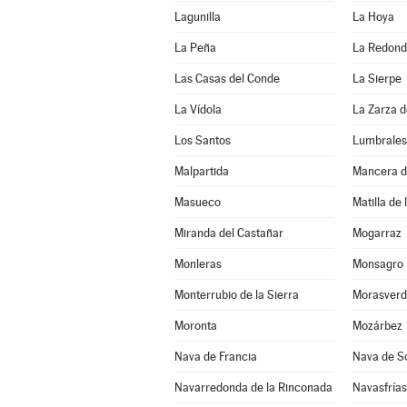
Lagunilla
La Hoya
La Peña
La Redon
Las Casas del Conde
La Sierpe
La Vídola
La Zarza 
Los Santos
Lumbrales
Malpartida
Mancera d
Masueco
Matilla de 
Miranda del Castañar
Mogarraz
Monleras
Monsagro
Monterrubio de la Sierra
Morasverd
Moronta
Mozárbez
Nava de Francia
Nava de S
Navarredonda de la Rinconada
Navasfrías