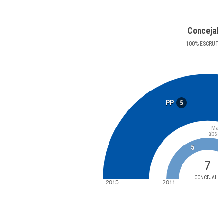
Conceja
100
%
ESCRU
5
PP
Ma
abs
5
7
CONCEJAL
2015
2011