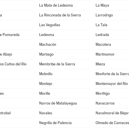
La Mata de Ledesma
La Maya
da
La Rinconada de la Sierra
Larrodrigo
Las Veguillas
La Tala
de Pumareda
Ledesma
Ledrada
Machacón
Macotera
e Abajo
Martiago
Martinamor
los Caños del Río
Membribe de la Sierra
Mieza
Molinillo
Monforte de la Sierr
Montejo
Montemayor del Río
es
Morille
Moríñigo
Narros de Matalayegua
Navacarros
otrobal
Navales
Navalmoral de Béjar
Negrilla de Palencia
Olmedo de Camace