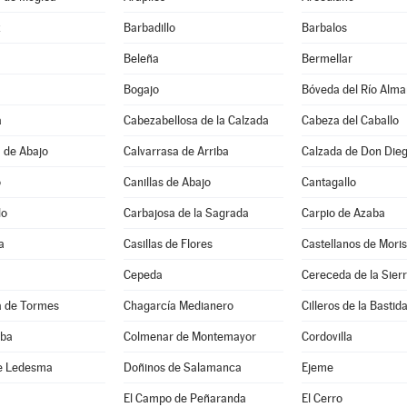
z
Barbadillo
Barbalos
Beleña
Bermellar
Bogajo
Bóveda del Río Alma
a
Cabezabellosa de la Calzada
Cabeza del Caballo
 de Abajo
Calvarrasa de Arriba
Calzada de Don Die
o
Canillas de Abajo
Cantagallo
lo
Carbajosa de la Sagrada
Carpio de Azaba
a
Casillas de Flores
Castellanos de Mori
Cepeda
Cereceda de la Sier
 de Tormes
Chagarcía Medianero
Cilleros de la Bastid
lba
Colmenar de Montemayor
Cordovilla
e Ledesma
Doñinos de Salamanca
Ejeme
El Campo de Peñaranda
El Cerro