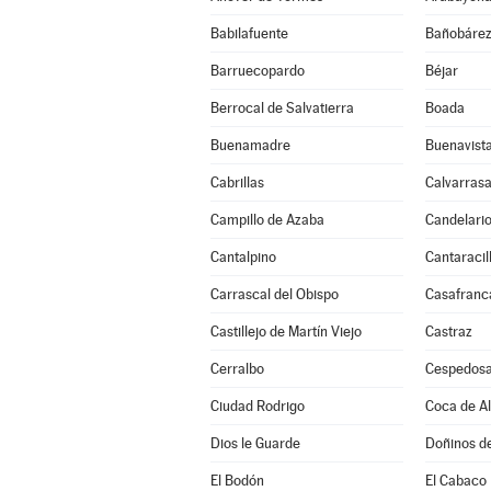
Babilafuente
Bañobáre
Barruecopardo
Béjar
Berrocal de Salvatierra
Boada
Buenamadre
Buenavist
Cabrillas
Calvarrasa
Campillo de Azaba
Candelari
Cantalpino
Cantaracil
Carrascal del Obispo
Casafranc
Castillejo de Martín Viejo
Castraz
Cerralbo
Cespedosa
Ciudad Rodrigo
Coca de A
Dios le Guarde
Doñinos d
El Bodón
El Cabaco