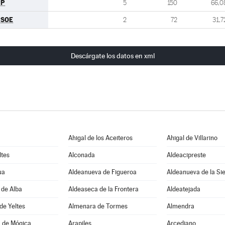
PP
5
150
66,0
PSOE
2
72
31,7
Descárgate los datos en xml
Ahigal de los Aceiteros
Ahigal de Villarino
ltes
Alconada
Aldeacipreste
ua
Aldeanueva de Figueroa
Aldeanueva de la Si
 de Alba
Aldeaseca de la Frontera
Aldeatejada
de Yeltes
Almenara de Tormes
Almendra
 de Mógica
Arapiles
Arcediano