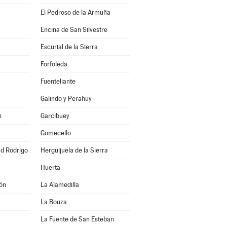
El Pedroso de la Armuña
Encina de San Silvestre
Escurial de la Sierra
Forfoleda
Fuenteliante
Galindo y Perahuy
n
Garcibuey
Gomecello
ad Rodrigo
Herguijuela de la Sierra
Huerta
ón
La Alamedilla
La Bouza
La Fuente de San Esteban