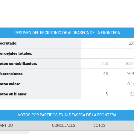
RESUMEN DEL ESCRUTINIO DE ALDEASECA DE LA FRONTERA
scrutado:
10
oncejales totales:
otos contabilizados:
228
83,2
bstenciones:
46
16,7
otos nulos:
1
0,4
otos en blanco:
5
2,
VOTOS POR PARTIDOS EN ALDEASECA DE LA FRONTERA
ARTIDO
CONCEJALES
VOTOS