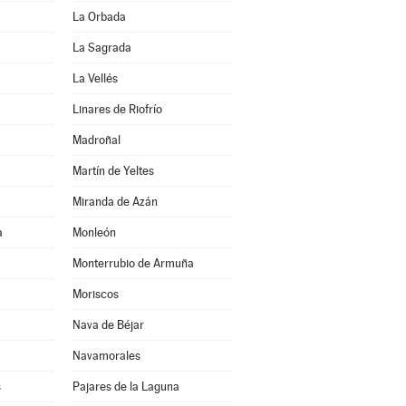
La Orbada
La Sagrada
La Vellés
Linares de Riofrío
Madroñal
Martín de Yeltes
Miranda de Azán
a
Monleón
Monterrubio de Armuña
Moriscos
Nava de Béjar
Navamorales
s
Pajares de la Laguna