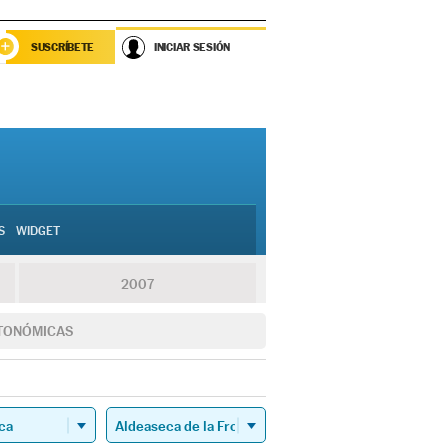
SUSCRÍBETE
INICIAR SESIÓN
S
WIDGET
2007
TONÓMICAS