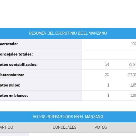
RESUMEN DEL ESCRUTINIO DE EL MANZANO
scrutado:
10
oncejales totales:
otos contabilizados:
54
72,9
bstenciones:
20
27,0
otos nulos:
1
1,8
otos en blanco:
1
1,8
VOTOS POR PARTIDOS EN EL MANZANO
ARTIDO
CONCEJALES
VOTOS