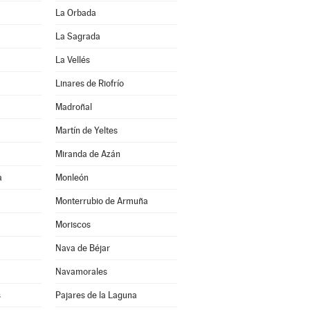
La Orbada
La Sagrada
La Vellés
Linares de Riofrío
Madroñal
Martín de Yeltes
Miranda de Azán
a
Monleón
Monterrubio de Armuña
Moriscos
Nava de Béjar
Navamorales
s
Pajares de la Laguna