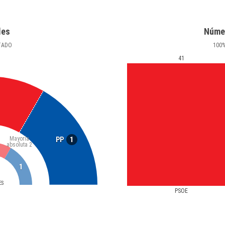
les
Núme
TADO
100
41
Mayoría
1
PP
absoluta
2
1
ES
PSOE