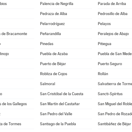
bios
Palencia de Negrilla
Parada de Arriba
Pedraza de Alba
Pedrosillo de Alba
Pelarrodríguez
Pelayos
 de Bracamonte
Peñarandilla
Peralejos de Abajo
o
Pinedas
Pitiegua
inojo
Puebla de Azaba
Puebla de San Mede
Puerto de Béjar
Puerto Seguro
Robliza de Cojos
Rollán
Salmoral
Salvatierra de Torm
lo
San Cristóbal de la Cuesta
Sancti-Spíritus
s de los Gallegos
San Martín del Castañar
San Miguel del Robl
z
San Pedro del Valle
San Pedro de Rozad
ta de Tormes
Santiago de la Puebla
Santibáñez de Béjar