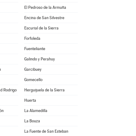
El Pedroso de la Armuña
Encina de San Silvestre
Escurial de la Sierra
Forfoleda
Fuenteliante
Galindo y Perahuy
n
Garcibuey
Gomecello
ad Rodrigo
Herguijuela de la Sierra
Huerta
ón
La Alamedilla
La Bouza
La Fuente de San Esteban