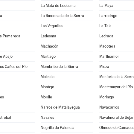
La Mata de Ledesma
La Maya
da
La Rinconada de la Sierra
Larrodrigo
Las Veguillas
La Tala
de Pumareda
Ledesma
Ledrada
Machacón
Macotera
e Abajo
Martiago
Martinamor
los Caños del Río
Membribe de la Sierra
Mieza
Molinillo
Monforte de la Sierr
Montejo
Montemayor del Río
es
Morille
Moríñigo
Narros de Matalayegua
Navacarros
otrobal
Navales
Navalmoral de Béjar
Negrilla de Palencia
Olmedo de Camace