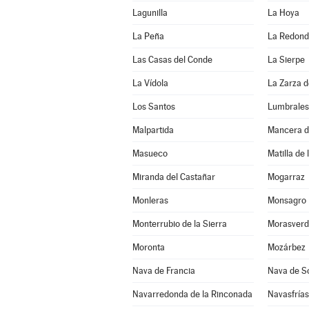
Lagunilla
La Hoya
La Peña
La Redon
Las Casas del Conde
La Sierpe
La Vídola
La Zarza 
Los Santos
Lumbrales
Malpartida
Mancera d
Masueco
Matilla de 
Miranda del Castañar
Mogarraz
Monleras
Monsagro
Monterrubio de la Sierra
Morasverd
Moronta
Mozárbez
Nava de Francia
Nava de S
Navarredonda de la Rinconada
Navasfrías