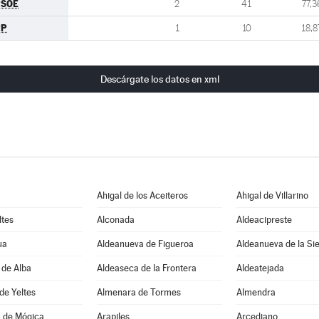
PSOE
2
41
77,3
PP
1
10
18,8
Descárgate los datos en xml
Ahigal de los Aceiteros
Ahigal de Villarino
ltes
Alconada
Aldeacipreste
ua
Aldeanueva de Figueroa
Aldeanueva de la Si
 de Alba
Aldeaseca de la Frontera
Aldeatejada
de Yeltes
Almenara de Tormes
Almendra
 de Mógica
Arapiles
Arcediano