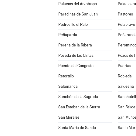
Palacios del Arzobispo
Palaciosru
Paradinas de San Juan
Pastores
Pedrosillo el Ralo
Pelabravo
Peñaparda
Peñaranda
Pereña de la Ribera
Peroming
Poveda de las Cintas
Pozos de H
Puente del Congosto
Puertas
Retortillo
Robleda
Salamanca
Saldeana
Sanchón de la Sagrada
Sanchotel
San Esteban de la Sierra
San Felice
San Morales
San Muño
Santa María de Sando
Santa Mar