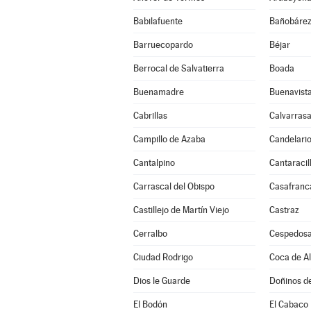
Babilafuente
Bañobáre
Barruecopardo
Béjar
Berrocal de Salvatierra
Boada
Buenamadre
Buenavist
Cabrillas
Calvarrasa
Campillo de Azaba
Candelari
Cantalpino
Cantaracil
Carrascal del Obispo
Casafranc
Castillejo de Martín Viejo
Castraz
Cerralbo
Cespedosa
Ciudad Rodrigo
Coca de A
Dios le Guarde
Doñinos d
El Bodón
El Cabaco