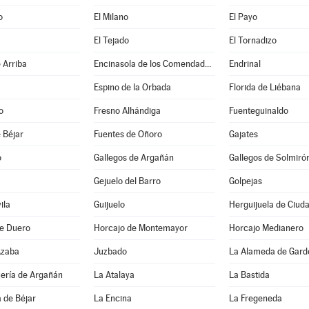
o
El Milano
El Payo
El Tejado
El Tornadizo
 Arriba
Encinasola de los Comendadores
Endrinal
Espino de la Orbada
Florida de Liébana
o
Fresno Alhándiga
Fuenteguinaldo
 Béjar
Fuentes de Oñoro
Gajates
o
Gallegos de Argañán
Gallegos de Solmiró
Gejuelo del Barro
Golpejas
ila
Guijuelo
Herguijuela de Ciud
de Duero
Horcajo de Montemayor
Horcajo Medianero
Azaba
Juzbado
La Alameda de Gard
uería de Argañán
La Atalaya
La Bastida
 de Béjar
La Encina
La Fregeneda