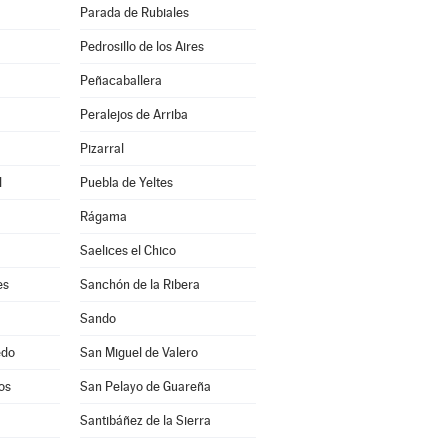
Parada de Rubiales
Pedrosillo de los Aires
Peñacaballera
Peralejos de Arriba
Pizarral
l
Puebla de Yeltes
Rágama
Saelices el Chico
es
Sanchón de la Ribera
Sando
edo
San Miguel de Valero
os
San Pelayo de Guareña
Santibáñez de la Sierra