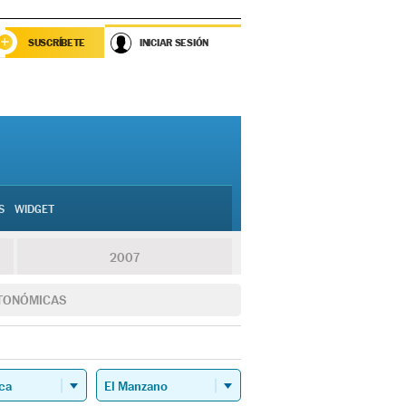
SUSCRÍBETE
INICIAR SESIÓN
S
WIDGET
2007
TONÓMICAS