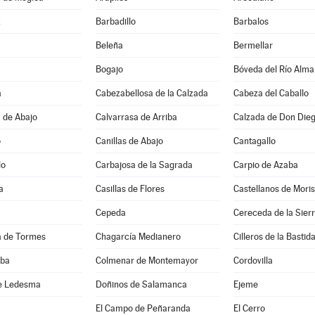
z
Barbadillo
Barbalos
Beleña
Bermellar
Bogajo
Bóveda del Río Alma
a
Cabezabellosa de la Calzada
Cabeza del Caballo
 de Abajo
Calvarrasa de Arriba
Calzada de Don Die
o
Canillas de Abajo
Cantagallo
lo
Carbajosa de la Sagrada
Carpio de Azaba
a
Casillas de Flores
Castellanos de Mori
Cepeda
Cereceda de la Sier
 de Tormes
Chagarcía Medianero
Cilleros de la Bastid
lba
Colmenar de Montemayor
Cordovilla
e Ledesma
Doñinos de Salamanca
Ejeme
El Campo de Peñaranda
El Cerro