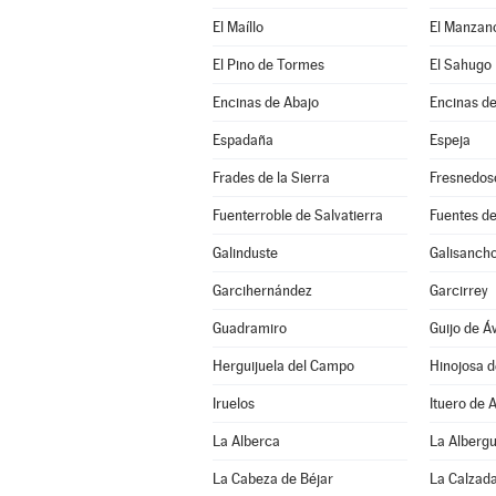
El Maíllo
El Manzan
El Pino de Tormes
El Sahugo
Encinas de Abajo
Encinas de
Espadaña
Espeja
Frades de la Sierra
Fresnedos
Fuenterroble de Salvatierra
Fuentes de
Galinduste
Galisanch
Garcihernández
Garcirrey
Guadramiro
Guijo de Áv
Herguijuela del Campo
Hinojosa 
Iruelos
Ituero de 
La Alberca
La Alberg
La Cabeza de Béjar
La Calzada