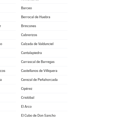
Barceo
Berrocal de Huebra
r
Brincones
Cabrerizos
go
Calzada de Valdunciel
Cantalapiedra
Carrascal de Barregas
scos
Castellanos de Villiquera
ra
Cerezal de Peñahorcada
a
Cipérez
Cristóbal
El Arco
El Cubo de Don Sancho