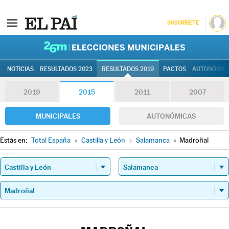
SUSCRÍBETE
26M | Elec
NOTICIAS
RESULTADOS 2023
RESULTADOS 2019
PACTOS
AUTONÓMIC
2019
2015
2011
2007
MUNICIPALES
AUTONÓMICAS
Estás en:
Total España
»
Castilla y León
»
Salamanca
»
Madroñal