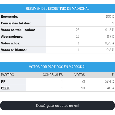
RESUMEN DEL ESCRUTINIO DE MADROÑAL
Escrutado:
100 %
Concejales totales:
5
Votos contabilizados:
126
91,3 %
Abstenciones:
12
8,7 %
Votos nulos:
1
0,79 %
Votos en blanco:
1
0,8 %
VOTOS POR PARTIDOS EN MADROÑAL
PARTIDO
CONCEJALES
VOTOS
%
PP
4
73
58,4 %
PSOE
1
50
40 %
Descárgate los datos en xml