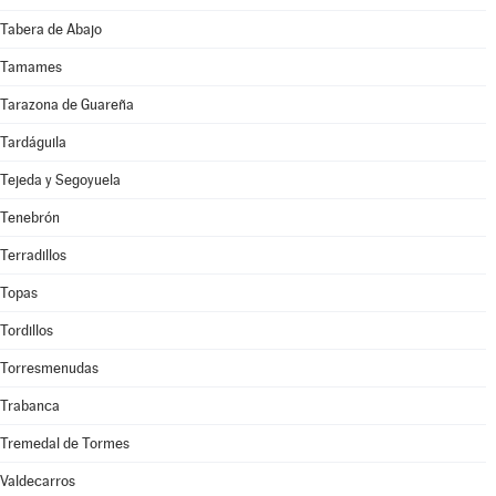
Tabera de Abajo
Tamames
Tarazona de Guareña
Tardáguila
Tejeda y Segoyuela
Tenebrón
Terradillos
Topas
Tordillos
Torresmenudas
Trabanca
Tremedal de Tormes
Valdecarros