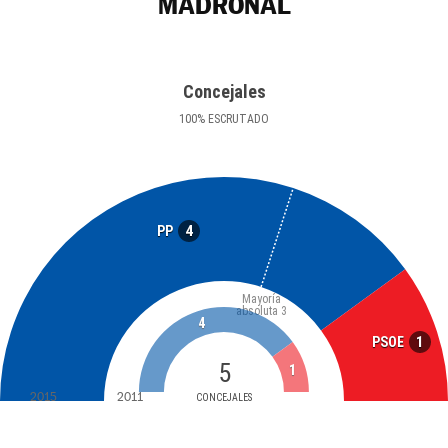
MADROÑAL
Concejales
100
%
ESCRUTADO
4
PP
Mayoría
absoluta
3
4
1
PSOE
5
1
2015
2011
CONCEJALES