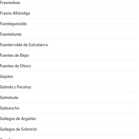
Fresnedoso
Fresno Alhándiga
Fuenteguinaldo
Fuenteliante
Fuenterroble de Salvatierra
Fuentes de Béjar
Fuentes de Oñoro
Gajates
Galindo y Perahuy
Galinduste
Galisancho
Gallegos de Argañán
Gallegos de Solmirón