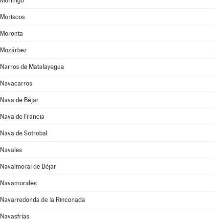
Moríñigo
Moriscos
Moronta
Mozárbez
Narros de Matalayegua
Navacarros
Nava de Béjar
Nava de Francia
Nava de Sotrobal
Navales
Navalmoral de Béjar
Navamorales
Navarredonda de la Rinconada
Navasfrías