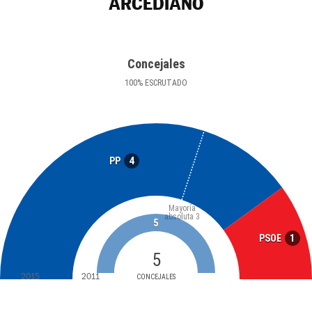
ARCEDIANO
Concejales
100
%
ESCRUTADO
4
PP
Mayoría
absoluta
3
5
1
PSOE
5
2015
2011
CONCEJALES