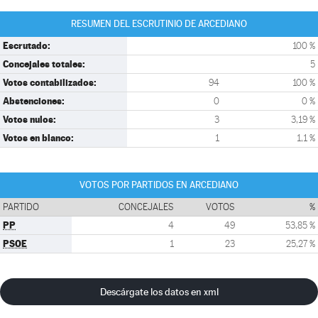
RESUMEN DEL ESCRUTINIO DE ARCEDIANO
Escrutado:
100 %
Concejales totales:
5
Votos contabilizados:
94
100 %
Abstenciones:
0
0 %
Votos nulos:
3
3,19 %
Votos en blanco:
1
1,1 %
VOTOS POR PARTIDOS EN ARCEDIANO
PARTIDO
CONCEJALES
VOTOS
%
PP
4
49
53,85 %
PSOE
1
23
25,27 %
Descárgate los datos en xml