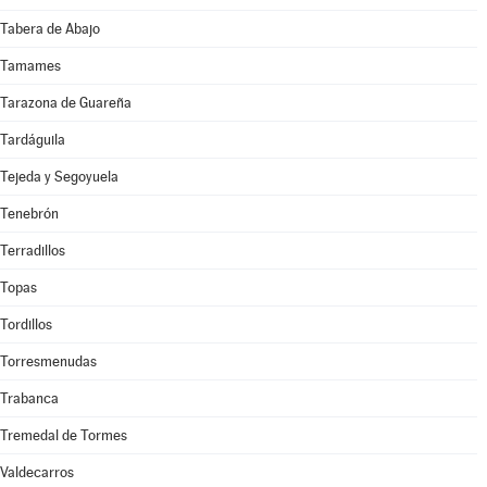
Tabera de Abajo
Tamames
Tarazona de Guareña
Tardáguila
Tejeda y Segoyuela
Tenebrón
Terradillos
Topas
Tordillos
Torresmenudas
Trabanca
Tremedal de Tormes
Valdecarros