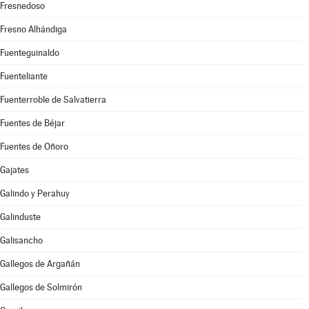
Fresnedoso
Fresno Alhándiga
Fuenteguinaldo
Fuenteliante
Fuenterroble de Salvatierra
Fuentes de Béjar
Fuentes de Oñoro
Gajates
Galindo y Perahuy
Galinduste
Galisancho
Gallegos de Argañán
Gallegos de Solmirón