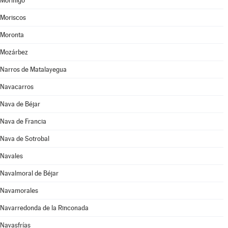
Moríñigo
Moriscos
Moronta
Mozárbez
Narros de Matalayegua
Navacarros
Nava de Béjar
Nava de Francia
Nava de Sotrobal
Navales
Navalmoral de Béjar
Navamorales
Navarredonda de la Rinconada
Navasfrías