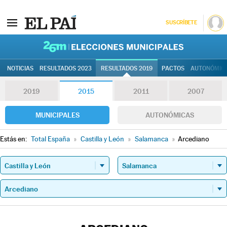
SUSCRÍBETE
26M | Elec
NOTICIAS
RESULTADOS 2023
RESULTADOS 2019
PACTOS
AUTONÓMIC
2019
2015
2011
2007
MUNICIPALES
AUTONÓMICAS
Estás en:
Total España
»
Castilla y León
»
Salamanca
»
Arcediano