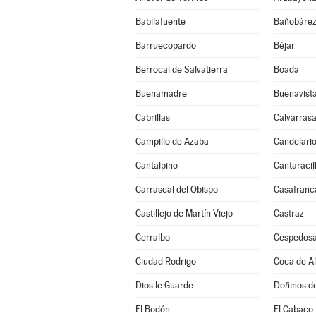
Babilafuente
Bañobáre
Barruecopardo
Béjar
Berrocal de Salvatierra
Boada
Buenamadre
Buenavist
Cabrillas
Calvarrasa
Campillo de Azaba
Candelari
Cantalpino
Cantaracil
Carrascal del Obispo
Casafranc
Castillejo de Martín Viejo
Castraz
Cerralbo
Cespedosa
Ciudad Rodrigo
Coca de A
Dios le Guarde
Doñinos d
El Bodón
El Cabaco