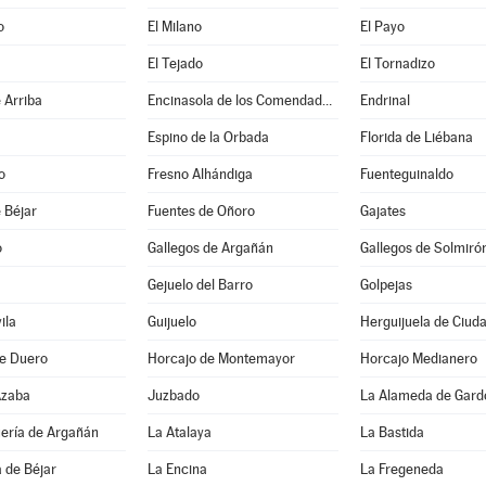
o
El Milano
El Payo
El Tejado
El Tornadizo
 Arriba
Encinasola de los Comendadores
Endrinal
Espino de la Orbada
Florida de Liébana
o
Fresno Alhándiga
Fuenteguinaldo
 Béjar
Fuentes de Oñoro
Gajates
o
Gallegos de Argañán
Gallegos de Solmiró
Gejuelo del Barro
Golpejas
ila
Guijuelo
Herguijuela de Ciud
de Duero
Horcajo de Montemayor
Horcajo Medianero
Azaba
Juzbado
La Alameda de Gard
uería de Argañán
La Atalaya
La Bastida
 de Béjar
La Encina
La Fregeneda