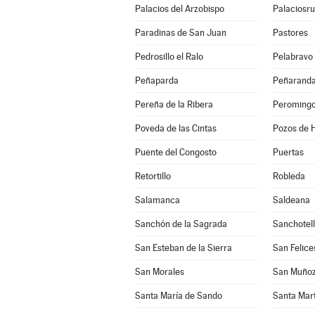
Palacios del Arzobispo
Palaciosru
Paradinas de San Juan
Pastores
Pedrosillo el Ralo
Pelabravo
Peñaparda
Peñaranda
Pereña de la Ribera
Peroming
Poveda de las Cintas
Pozos de H
Puente del Congosto
Puertas
Retortillo
Robleda
Salamanca
Saldeana
Sanchón de la Sagrada
Sanchotel
San Esteban de la Sierra
San Felice
San Morales
San Muño
Santa María de Sando
Santa Mar