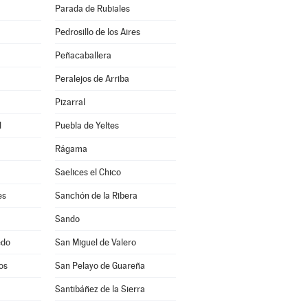
Parada de Rubiales
Pedrosillo de los Aires
Peñacaballera
Peralejos de Arriba
Pizarral
l
Puebla de Yeltes
Rágama
Saelices el Chico
es
Sanchón de la Ribera
Sando
edo
San Miguel de Valero
os
San Pelayo de Guareña
Santibáñez de la Sierra