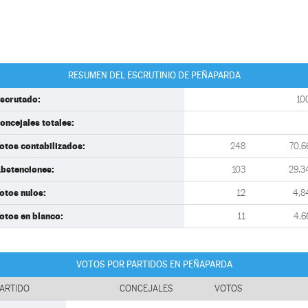
RESUMEN DEL ESCRUTINIO DE PEÑAPARDA
scrutado:
10
oncejales totales:
otos contabilizados:
248
70,6
bstenciones:
103
29,3
otos nulos:
12
4,8
otos en blanco:
11
4,6
VOTOS POR PARTIDOS EN PEÑAPARDA
ARTIDO
CONCEJALES
VOTOS