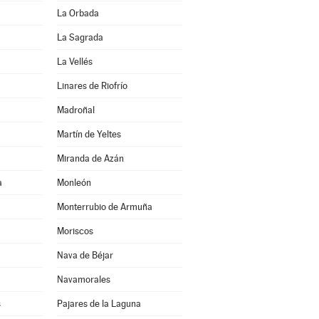
La Orbada
La Sagrada
La Vellés
Linares de Riofrío
Madroñal
Martín de Yeltes
Miranda de Azán
a
Monleón
Monterrubio de Armuña
Moriscos
Nava de Béjar
Navamorales
s
Pajares de la Laguna