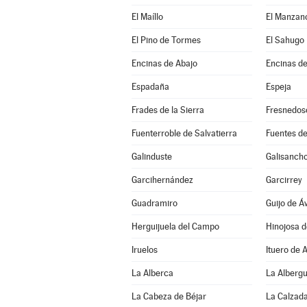
El Maíllo
El Manzan
El Pino de Tormes
El Sahugo
Encinas de Abajo
Encinas de
Espadaña
Espeja
Frades de la Sierra
Fresnedos
Fuenterroble de Salvatierra
Fuentes de
Galinduste
Galisanch
Garcihernández
Garcirrey
Guadramiro
Guijo de Áv
Herguijuela del Campo
Hinojosa 
Iruelos
Ituero de 
La Alberca
La Alberg
La Cabeza de Béjar
La Calzada