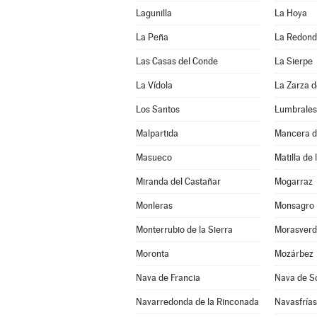
Lagunilla
La Hoya
La Peña
La Redon
Las Casas del Conde
La Sierpe
La Vídola
La Zarza 
Los Santos
Lumbrales
Malpartida
Mancera d
Masueco
Matilla de 
Miranda del Castañar
Mogarraz
Monleras
Monsagro
Monterrubio de la Sierra
Morasverd
Moronta
Mozárbez
Nava de Francia
Nava de S
Navarredonda de la Rinconada
Navasfrías