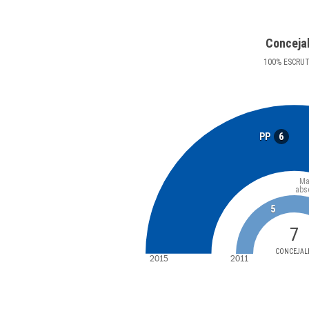
Conceja
100
%
ESCRU
6
PP
Ma
abs
5
7
CONCEJAL
2015
2011