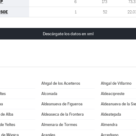
PP
6
173
73,3
PSOE
1
52
22,0
Descárgate los datos en xml
Ahigal de los Aceiteros
Ahigal de Villarino
ltes
Alconada
Aldeacipreste
ua
Aldeanueva de Figueroa
Aldeanueva de la Si
 de Alba
Aldeaseca de la Frontera
Aldeatejada
de Yeltes
Almenara de Tormes
Almendra
 de Mógica
Arapiles
Arcediano