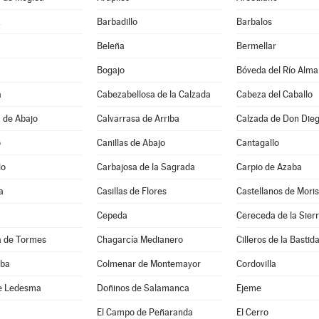
z
Barbadillo
Barbalos
Beleña
Bermellar
Bogajo
Bóveda del Río Alma
a
Cabezabellosa de la Calzada
Cabeza del Caballo
 de Abajo
Calvarrasa de Arriba
Calzada de Don Die
o
Canillas de Abajo
Cantagallo
lo
Carbajosa de la Sagrada
Carpio de Azaba
a
Casillas de Flores
Castellanos de Mori
Cepeda
Cereceda de la Sier
 de Tormes
Chagarcía Medianero
Cilleros de la Bastid
lba
Colmenar de Montemayor
Cordovilla
e Ledesma
Doñinos de Salamanca
Ejeme
El Campo de Peñaranda
El Cerro