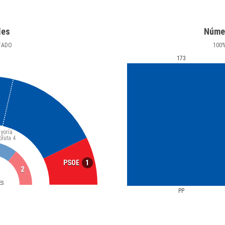
les
Núme
TADO
100
173
yoría
oluta
4
1
PSOE
2
ES
PP