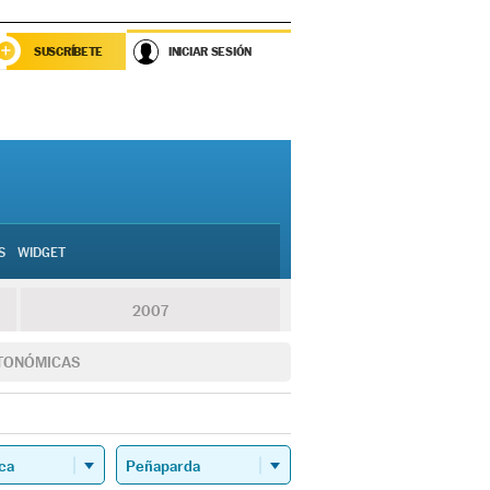
SUSCRÍBETE
INICIAR SESIÓN
S
WIDGET
2007
TONÓMICAS