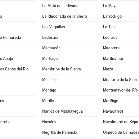
La Mata de Ledesma
La Maya
da
La Rinconada de la Sierra
Larrodrigo
Las Veguillas
La Tala
de Pumareda
Ledesma
Ledrada
Machacón
Macotera
e Abajo
Martiago
Martinamor
los Caños del Río
Membribe de la Sierra
Mieza
Molinillo
Monforte de la Sierr
Montejo
Montemayor del Río
es
Morille
Moríñigo
Narros de Matalayegua
Navacarros
otrobal
Navales
Navalmoral de Béjar
Negrilla de Palencia
Olmedo de Camace