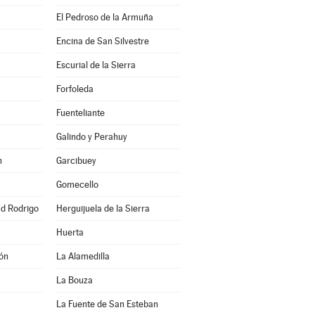
El Pedroso de la Armuña
Encina de San Silvestre
Escurial de la Sierra
Forfoleda
Fuenteliante
Galindo y Perahuy
n
Garcibuey
Gomecello
ad Rodrigo
Herguijuela de la Sierra
Huerta
ón
La Alamedilla
La Bouza
La Fuente de San Esteban