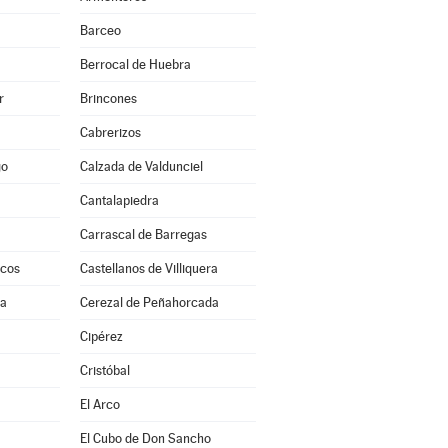
Barceo
Berrocal de Huebra
r
Brincones
Cabrerizos
go
Calzada de Valdunciel
Cantalapiedra
Carrascal de Barregas
scos
Castellanos de Villiquera
ra
Cerezal de Peñahorcada
a
Cipérez
Cristóbal
El Arco
El Cubo de Don Sancho