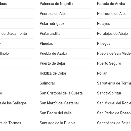
bios
Palencia de Negrilla
Parada de Arriba
Pedraza de Alba
Pedrosillo de Alba
Pelarrodríguez
Pelayos
 de Bracamonte
Peñarandilla
Peralejos de Abajo
o
Pinedas
Pitiegua
inojo
Puebla de Azaba
Puebla de San Mede
Puerto de Béjar
Puerto Seguro
Robliza de Cojos
Rollán
Salmoral
Salvatierra de Torm
lo
San Cristóbal de la Cuesta
Sancti-Spíritus
s de los Gallegos
San Martín del Castañar
San Miguel del Robl
z
San Pedro del Valle
San Pedro de Rozad
ta de Tormes
Santiago de la Puebla
Santibáñez de Béjar