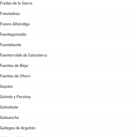
Frades de la Sierra
Fresnedoso
Fresno Alhándiga
Fuenteguinaldo
Fuenteliante
Fuenterroble de Salvatierra
Fuentes de Béjar
Fuentes de Oñoro
Gajates
Galindo y Perahuy
Galinduste
Galisancho
Gallegos de Argañán