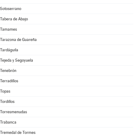
Sotoserrano
Tabera de Abajo
Tamames
Tarazona de Guareña
Tardáguila
Tejeda y Segoyuela
Tenebrón
Terradillos
Topas
Tordillos
Torresmenudas
Trabanca
Tremedal de Tormes