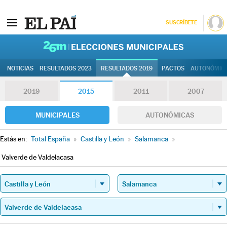
SUSCRÍBETE
26M | Elec
NOTICIAS
RESULTADOS 2023
RESULTADOS 2019
PACTOS
AUTONÓMIC
2019
2015
2011
2007
MUNICIPALES
AUTONÓMICAS
Estás en:
Total España
»
Castilla y León
»
Salamanca
»
Valverde de Valdelacasa