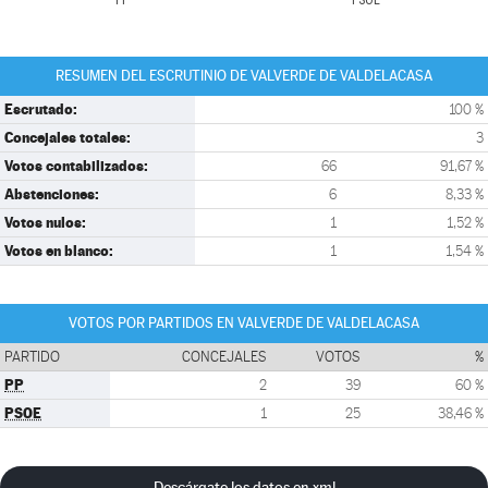
PP
PSOE
RESUMEN DEL ESCRUTINIO DE VALVERDE DE VALDELACASA
Escrutado:
100 %
Concejales totales:
3
Votos contabilizados:
66
91,67 %
Abstenciones:
6
8,33 %
Votos nulos:
1
1,52 %
Votos en blanco:
1
1,54 %
VOTOS POR PARTIDOS EN VALVERDE DE VALDELACASA
PARTIDO
CONCEJALES
VOTOS
%
PP
2
39
60 %
PSOE
1
25
38,46 %
Descárgate los datos en xml