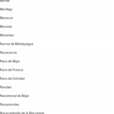
Morille
Moríñigo
Moriscos
Moronta
Mozárbez
Narros de Matalayegua
Navacarros
Nava de Béjar
Nava de Francia
Nava de Sotrobal
Navales
Navalmoral de Béjar
Navamorales
Navarredonda de la Rinconada