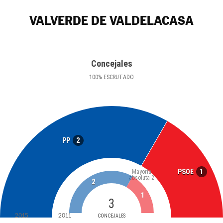
VALVERDE DE VALDELACASA
Concejales
100
%
ESCRUTADO
2
PP
1
PSOE
Mayoría
absoluta
2
2
1
3
2015
2011
CONCEJALES