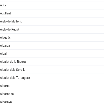
Ador
Agullent
Aielo de Malferit
Aielo de Rugat
Alaquàs
Albaida
Albal
Albalat de la Ribera
Albalat dels Sorells
Albalat dels Tarongers
Alberic
Alborache
Alboraya