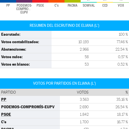
PP
PODEMOS-
PSOE
C's
PACMA
SOMVAL
CCD
VOX
COMPROMÍS-
EUPV
RESUMEN DEL ESCRUTINIO DE ELIANA (L')
Escrutado:
100 %
Votos contabilizados:
10.193
77,46 %
Abstenciones:
2.966
22,54 %
Votos nulos:
58
0,57 %
Votos en blanco:
53
0,52 %
VOTOS POR PARTIDOS EN ELIANA (L')
PARTIDO
VOTOS
%
PP
3.563
35,16 %
PODEMOS-COMPROMÍS-EUPV
2.690
26,54 %
PSOE
1.842
18,17 %
C's
1.700
16,77 %