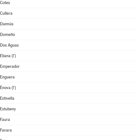
Cotes
Cullera
Daimús
Domeño
Dos Aguas
Eliana (l')
Emperador
Enguera
Ènova (l')
Estivella
Estubeny
Faura
Favara