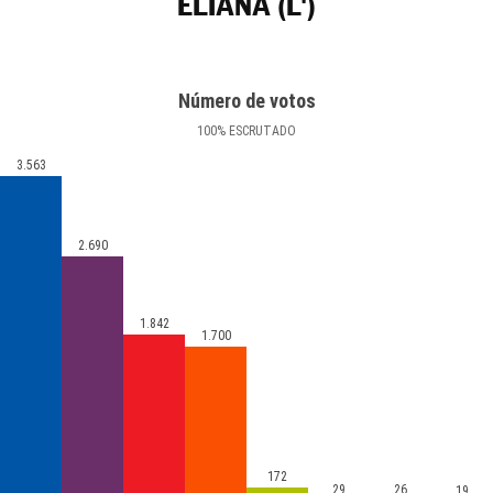
ELIANA (L')
Número de votos
100
%
ESCRUTADO
3.563
2.690
1.842
1.700
172
29
26
19