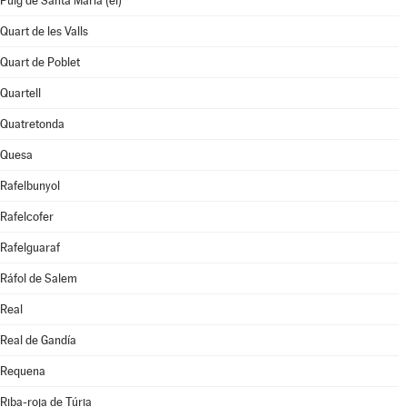
Puig de Santa Maria (el)
Quart de les Valls
Quart de Poblet
Quartell
Quatretonda
Quesa
Rafelbunyol
Rafelcofer
Rafelguaraf
Ráfol de Salem
Real
Real de Gandía
Requena
Riba-roja de Túria