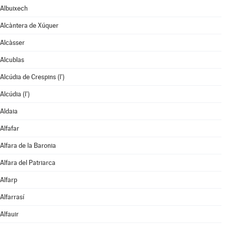
Albuixech
Alcàntera de Xúquer
Alcàsser
Alcublas
Alcúdia de Crespins (l')
Alcúdia (l')
Aldaia
Alfafar
Alfara de la Baronia
Alfara del Patriarca
Alfarp
Alfarrasí
Alfauir