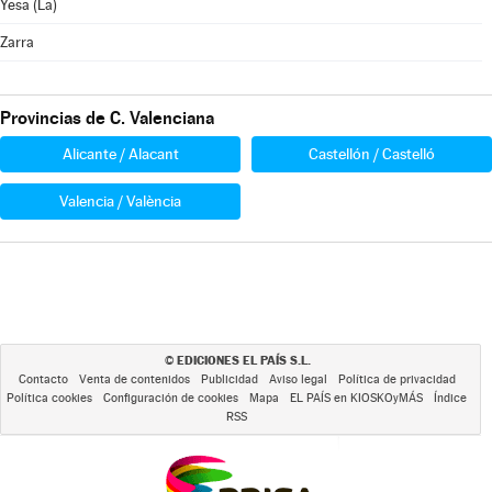
Yesa (La)
Zarra
Provincias de C. Valenciana
Alicante / Alacant
Castellón / Castelló
Valencia / València
EDICIONES EL PAÍS S.L.
©
Contacto
Venta de contenidos
Publicidad
Aviso legal
Política de privacidad
Política cookies
Configuración de cookies
Mapa
EL PAÍS en KIOSKOyMÁS
Índice
RSS