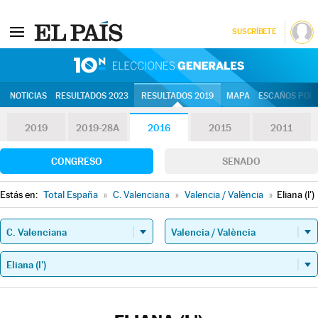
SUSCRÍBETE
10N | Eleccion
NOTICIAS
RESULTADOS 2023
RESULTADOS 2019
MAPA
ESCAÑOS POR 
2019
2019-28A
2016
2015
2011
CONGRESO
SENADO
Estás en:
Total España
»
C. Valenciana
»
Valencia / València
»
Eliana (l')