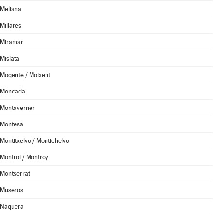
Meliana
Millares
Miramar
Mislata
Mogente / Moixent
Moncada
Montaverner
Montesa
Montitxelvo / Montichelvo
Montroi / Montroy
Montserrat
Museros
Náquera