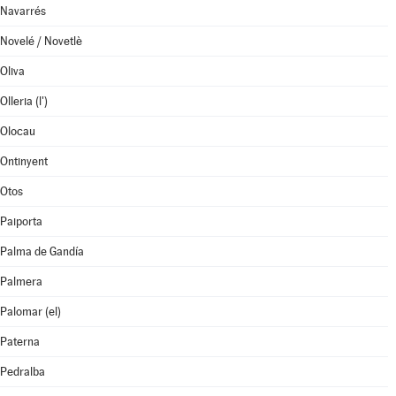
Navarrés
Novelé / Novetlè
Oliva
Olleria (l')
Olocau
Ontinyent
Otos
Paiporta
Palma de Gandía
Palmera
Palomar (el)
Paterna
Pedralba