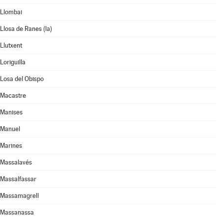
Llombai
Llosa de Ranes (la)
Llutxent
Loriguilla
Losa del Obispo
Macastre
Manises
Manuel
Marines
Massalavés
Massalfassar
Massamagrell
Massanassa