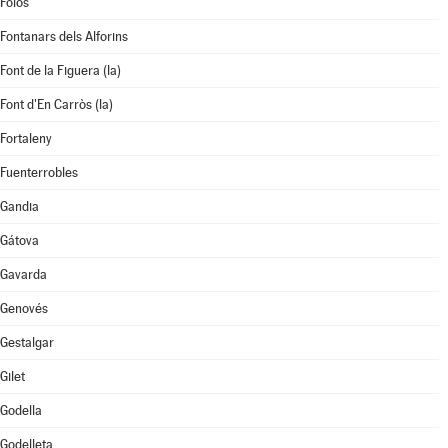
Foios
Fontanars dels Alforins
Font de la Figuera (la)
Font d'En Carròs (la)
Fortaleny
Fuenterrobles
Gandia
Gátova
Gavarda
Genovés
Gestalgar
Gilet
Godella
Godelleta