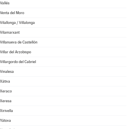
Vallés
Venta del Moro
Vilallonga / Villalonga
Vilamarxant
Villanueva de Castellón
Villar del Arzobispo
Villargordo del Cabriel
Vinalesa
Xàtiva
Xeraco
Xeresa
Xirivella
Yátova