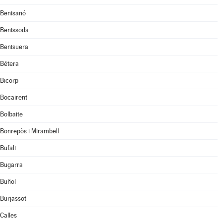
Benisanó
Benissoda
Benisuera
Bétera
Bicorp
Bocairent
Bolbaite
Bonrepòs i Mirambell
Bufali
Bugarra
Buñol
Burjassot
Calles