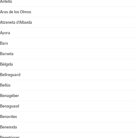
Antella
Aras de los Olmos
Atzeneta d'Albaida
Ayora
Barx
Barxeta
Bèlgida
Bellreguard
Bellús
Benagéber
Benaguasil
Benavites
Beneixida
Benetússer