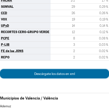
PACMA
172
1,7 %
SOMVAL
29
0,29 %
CCD
26
0,26 %
VOX
19
0,19 %
UPyD
14
0,14 %
RECORTES CERO-GRUPO VERDE
12
0,12 %
PCPE
8
0,08 %
P-LIB
3
0,03 %
FE de las JONS
2
0,02 %
REPO
2
0,02 %
Descárgate los datos en xml
Municipios de Valencia / València
Ademuz