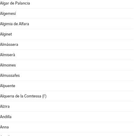
Algar de Palancia
Algemesí
Algimia de Alfara
Alginet
Almàssera
Almiserà
Almoines
Almussafes
Alpuente
Alqueria de la Comtessa (l')
Alzira
Andilla
Anna