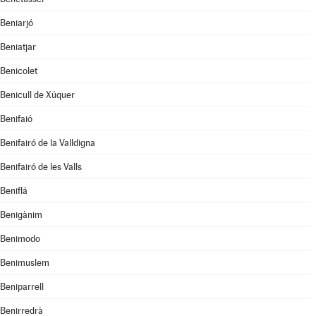
Beniarjó
Beniatjar
Benicolet
Benicull de Xúquer
Benifaió
Benifairó de la Valldigna
Benifairó de les Valls
Beniflá
Benigànim
Benimodo
Benimuslem
Beniparrell
Benirredrà