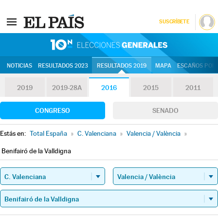
SUSCRÍBETE
10N | Eleccion
NOTICIAS
RESULTADOS 2023
RESULTADOS 2019
MAPA
ESCAÑOS POR 
2019
2019-28A
2016
2015
2011
CONGRESO
SENADO
Estás en:
Total España
»
C. Valenciana
»
Valencia / València
»
Benifairó de la Valldigna