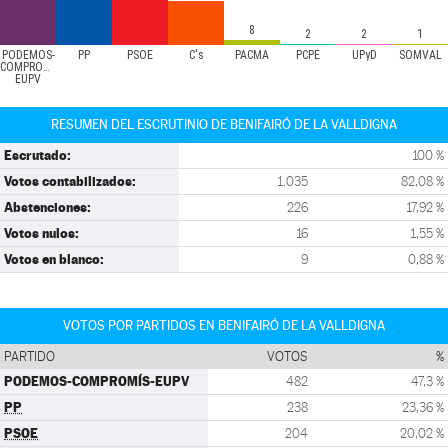
8
2
2
1
PODEMOS-
PP
PSOE
C's
PACMA
PCPE
UPyD
SOMVAL
COMPROMÍS-
EUPV
RESUMEN DEL ESCRUTINIO DE BENIFAIRÓ DE LA VALLDIGNA
Escrutado:
100 %
Votos contabilizados:
1.035
82,08 %
Abstenciones:
226
17,92 %
Votos nulos:
16
1,55 %
Votos en blanco:
9
0,88 %
VOTOS POR PARTIDOS EN BENIFAIRÓ DE LA VALLDIGNA
PARTIDO
VOTOS
%
PODEMOS-COMPROMÍS-EUPV
482
47,3 %
PP
238
23,36 %
PSOE
204
20,02 %