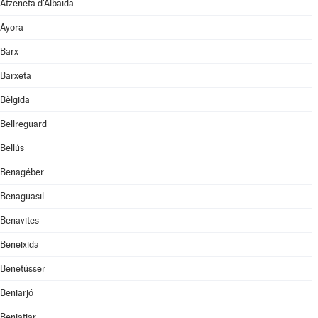
Atzeneta d'Albaida
Ayora
Barx
Barxeta
Bèlgida
Bellreguard
Bellús
Benagéber
Benaguasil
Benavites
Beneixida
Benetússer
Beniarjó
Beniatjar