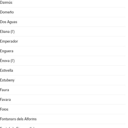
Daimús
Domeño
Dos Aguas
Eliana (l')
Emperador
Enguera
Ènova (l')
Estivella
Estubeny
Faura
Favara
Foios
Fontanars dels Alforins