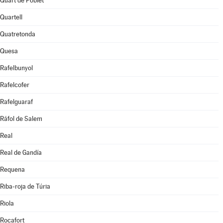
Quart de Poblet
Quartell
Quatretonda
Quesa
Rafelbunyol
Rafelcofer
Rafelguaraf
Ráfol de Salem
Real
Real de Gandía
Requena
Riba-roja de Túria
Riola
Rocafort