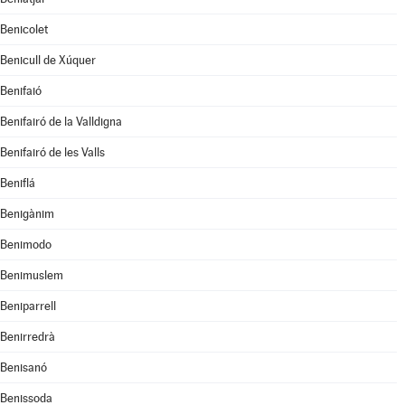
Benicolet
Benicull de Xúquer
Benifaió
Benifairó de la Valldigna
Benifairó de les Valls
Beniflá
Benigànim
Benimodo
Benimuslem
Beniparrell
Benirredrà
Benisanó
Benissoda