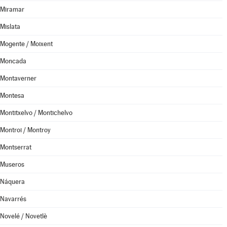
Miramar
Mislata
Mogente / Moixent
Moncada
Montaverner
Montesa
Montitxelvo / Montichelvo
Montroi / Montroy
Montserrat
Museros
Náquera
Navarrés
Novelé / Novetlè