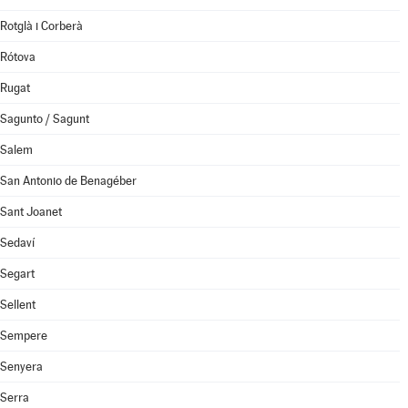
Rotglà i Corberà
Rótova
Rugat
Sagunto / Sagunt
Salem
San Antonio de Benagéber
Sant Joanet
Sedaví
Segart
Sellent
Sempere
Senyera
Serra