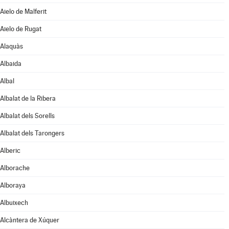
Aielo de Malferit
Aielo de Rugat
Alaquàs
Albaida
Albal
Albalat de la Ribera
Albalat dels Sorells
Albalat dels Tarongers
Alberic
Alborache
Alboraya
Albuixech
Alcàntera de Xúquer