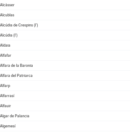
Alcàsser
Alcublas
Alcúdia de Crespins (l')
Alcúdia (l')
Aldaia
Alfafar
Alfara de la Baronia
Alfara del Patriarca
Alfarp
Alfarrasí
Alfauir
Algar de Palancia
Algemesí