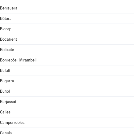
Benisuera
Bétera
Bicorp
Bocairent
Bolbaite
Bonrepòs i Mirambell
Bufali
Bugarra
Buñol
Burjassot
Calles
Camporrobles
Canals