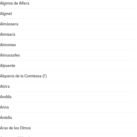
Algimia de Alfara
Alginet
Almàssera
Almiserà
Almoines
Almussafes
Alpuente
Alqueria de la Comtessa (l')
Alzira
Andilla
Anna
Antella
Aras de los Olmos