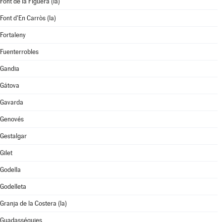
Font de la Figuera (la)
Font d'En Carròs (la)
Fortaleny
Fuenterrobles
Gandia
Gátova
Gavarda
Genovés
Gestalgar
Gilet
Godella
Godelleta
Granja de la Costera (la)
Guadasséquies