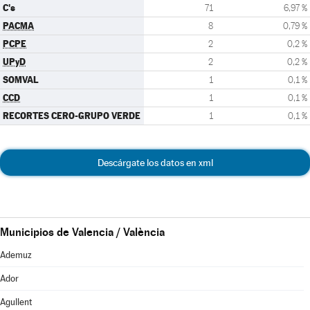
C's
71
6,97 %
PACMA
8
0,79 %
PCPE
2
0,2 %
UPyD
2
0,2 %
SOMVAL
1
0,1 %
CCD
1
0,1 %
RECORTES CERO-GRUPO VERDE
1
0,1 %
Descárgate los datos en xml
Municipios de Valencia / València
Ademuz
Ador
Agullent