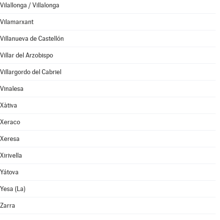
Vilallonga / Villalonga
Vilamarxant
Villanueva de Castellón
Villar del Arzobispo
Villargordo del Cabriel
Vinalesa
Xàtiva
Xeraco
Xeresa
Xirivella
Yátova
Yesa (La)
Zarra