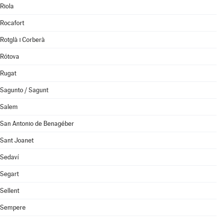
Riola
Rocafort
Rotglà i Corberà
Rótova
Rugat
Sagunto / Sagunt
Salem
San Antonio de Benagéber
Sant Joanet
Sedaví
Segart
Sellent
Sempere