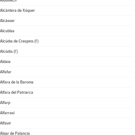
Albuixech
Alcàntera de Xúquer
Alcàsser
Alcublas
Alcúdia de Crespins (l')
Alcúdia (l')
Aldaia
Alfafar
Alfara de la Baronia
Alfara del Patriarca
Alfarp
Alfarrasí
Alfauir
Algar de Palancia