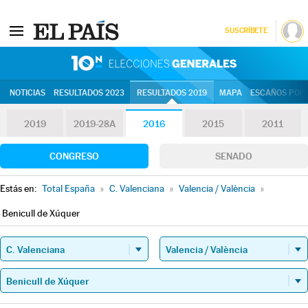
SUSCRÍBETE
10N | Eleccion
NOTICIAS
RESULTADOS 2023
RESULTADOS 2019
MAPA
ESCAÑOS POR 
2019
2019-28A
2016
2015
2011
CONGRESO
SENADO
Estás en:
Total España
»
C. Valenciana
»
Valencia / València
»
Benicull de Xúquer