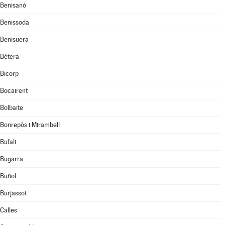
Benisanó
Benissoda
Benisuera
Bétera
Bicorp
Bocairent
Bolbaite
Bonrepòs i Mirambell
Bufali
Bugarra
Buñol
Burjassot
Calles