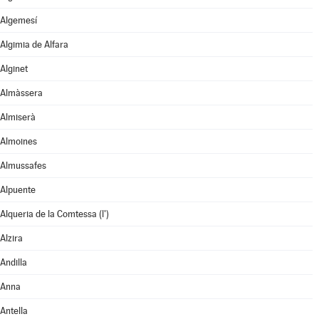
Algemesí
Algimia de Alfara
Alginet
Almàssera
Almiserà
Almoines
Almussafes
Alpuente
Alqueria de la Comtessa (l')
Alzira
Andilla
Anna
Antella