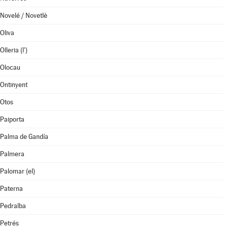
Novelé / Novetlè
Oliva
Olleria (l')
Olocau
Ontinyent
Otos
Paiporta
Palma de Gandía
Palmera
Palomar (el)
Paterna
Pedralba
Petrés