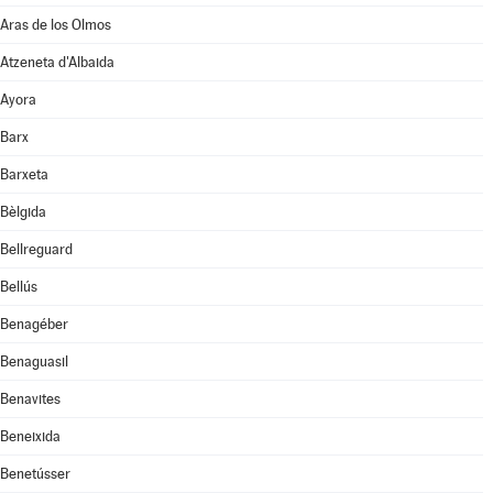
Aras de los Olmos
Atzeneta d'Albaida
Ayora
Barx
Barxeta
Bèlgida
Bellreguard
Bellús
Benagéber
Benaguasil
Benavites
Beneixida
Benetússer