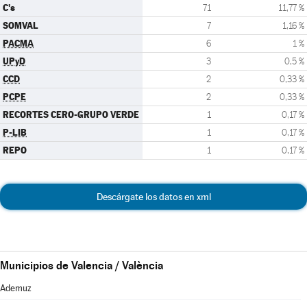
C's
71
11,77 %
SOMVAL
7
1,16 %
PACMA
6
1 %
UPyD
3
0,5 %
CCD
2
0,33 %
PCPE
2
0,33 %
RECORTES CERO-GRUPO VERDE
1
0,17 %
P-LIB
1
0,17 %
REPO
1
0,17 %
Descárgate los datos en xml
Municipios de Valencia / València
Ademuz