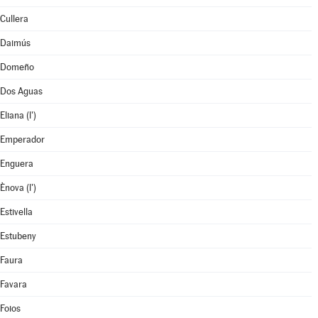
Cullera
Daimús
Domeño
Dos Aguas
Eliana (l')
Emperador
Enguera
Ènova (l')
Estivella
Estubeny
Faura
Favara
Foios