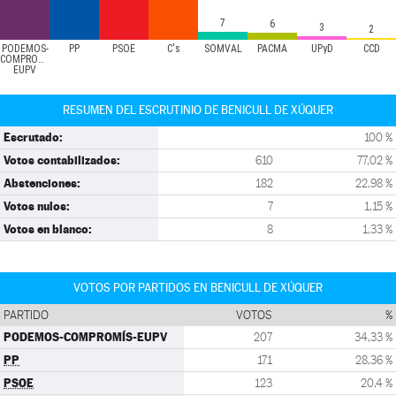
7
6
3
2
PODEMOS-
PP
PSOE
C's
SOMVAL
PACMA
UPyD
CCD
COMPROMÍS-
EUPV
RESUMEN DEL ESCRUTINIO DE BENICULL DE XÚQUER
Escrutado:
100 %
Votos contabilizados:
610
77,02 %
Abstenciones:
182
22,98 %
Votos nulos:
7
1,15 %
Votos en blanco:
8
1,33 %
VOTOS POR PARTIDOS EN BENICULL DE XÚQUER
PARTIDO
VOTOS
%
PODEMOS-COMPROMÍS-EUPV
207
34,33 %
PP
171
28,36 %
PSOE
123
20,4 %