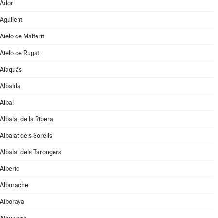
Ador
Agullent
Aielo de Malferit
Aielo de Rugat
Alaquàs
Albaida
Albal
Albalat de la Ribera
Albalat dels Sorells
Albalat dels Tarongers
Alberic
Alborache
Alboraya