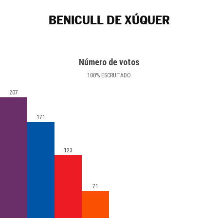
BENICULL DE XÚQUER
Número de votos
100
%
ESCRUTADO
207
171
123
71