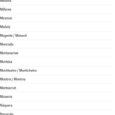
Meliana
Millares
Miramar
Mislata
Mogente / Moixent
Moncada
Montaverner
Montesa
Montitxelvo / Montichelvo
Montroi / Montroy
Montserrat
Museros
Náquera
Navarrés