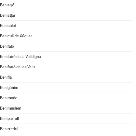
Beniarjó
Beniatjar
Benicolet
Benicull de Xúquer
Benifaió
Benifairó de la Valldigna
Benifairó de les Valls
Beniflá
Benigànim
Benimodo
Benimuslem
Beniparrell
Benirredrà