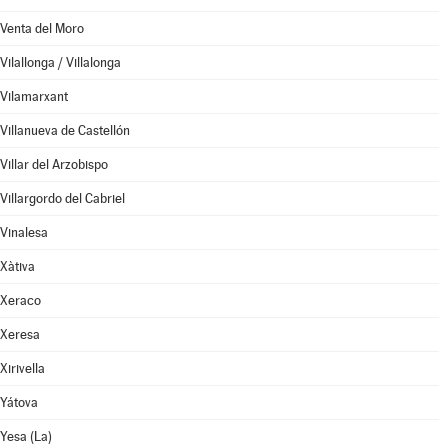
Venta del Moro
Vilallonga / Villalonga
Vilamarxant
Villanueva de Castellón
Villar del Arzobispo
Villargordo del Cabriel
Vinalesa
Xàtiva
Xeraco
Xeresa
Xirivella
Yátova
Yesa (La)