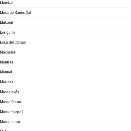
Llombai
Llosa de Ranes (la)
Llutxent
Loriguilla
Losa del Obispo
Macastre
Manises
Manuel
Marines
Massalavés
Massalfassar
Massamagrell
Massanassa