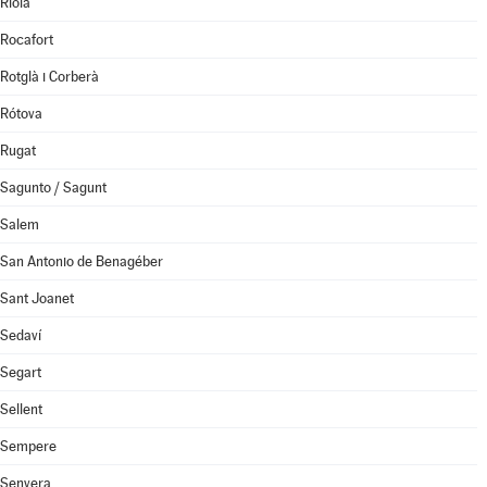
Riola
Rocafort
Rotglà i Corberà
Rótova
Rugat
Sagunto / Sagunt
Salem
San Antonio de Benagéber
Sant Joanet
Sedaví
Segart
Sellent
Sempere
Senyera