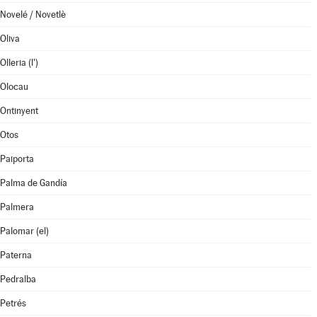
Novelé / Novetlè
Oliva
Olleria (l')
Olocau
Ontinyent
Otos
Paiporta
Palma de Gandía
Palmera
Palomar (el)
Paterna
Pedralba
Petrés