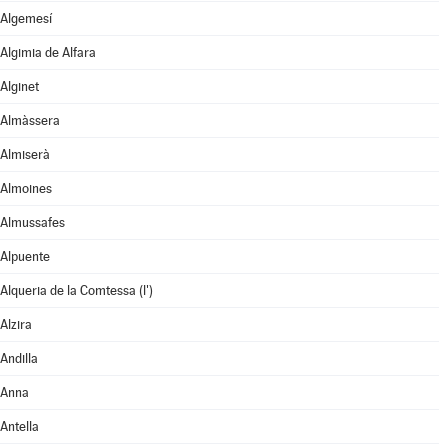
Algemesí
Algimia de Alfara
Alginet
Almàssera
Almiserà
Almoines
Almussafes
Alpuente
Alqueria de la Comtessa (l')
Alzira
Andilla
Anna
Antella