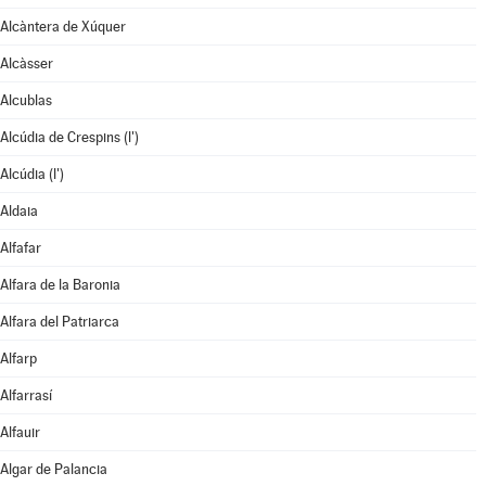
Alcàntera de Xúquer
Alcàsser
Alcublas
Alcúdia de Crespins (l')
Alcúdia (l')
Aldaia
Alfafar
Alfara de la Baronia
Alfara del Patriarca
Alfarp
Alfarrasí
Alfauir
Algar de Palancia