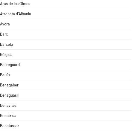
Aras de los Olmos
Atzeneta d'Albaida
Ayora
Barx
Barxeta
Bèlgida
Bellreguard
Bellús
Benagéber
Benaguasil
Benavites
Beneixida
Benetússer