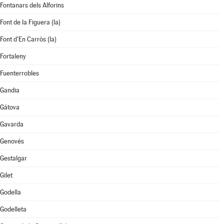
Fontanars dels Alforins
Font de la Figuera (la)
Font d'En Carròs (la)
Fortaleny
Fuenterrobles
Gandia
Gátova
Gavarda
Genovés
Gestalgar
Gilet
Godella
Godelleta