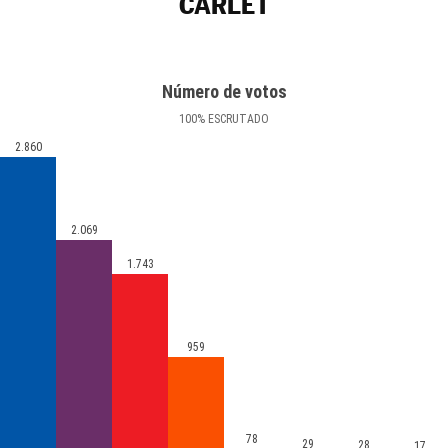
CARLET
Número de votos
100
%
ESCRUTADO
2.860
2.069
1.743
959
78
29
28
17