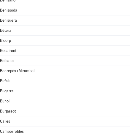
Benisanó
Benissoda
Benisuera
Bétera
Bicorp
Bocairent
Bolbaite
Bonrepòs i Mirambell
Bufali
Bugarra
Buñol
Burjassot
Calles
Camporrobles