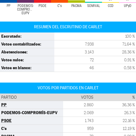
PP
PODEMOS-
PSOE
C's
PACMA
SOMVAL
CCD
UPyD
COMPROMÍS-
EUPV
RESUMEN DEL ESCRUTINIO DE CARLET
Escrutado:
100 %
Votos contabilizados:
7.938
71,64 %
Abstenciones:
3.143
28,36 %
Votos nulos:
72
0,91 %
Votos en blanco:
46
0,58 %
VOTOS POR PARTIDOS EN CARLET
PARTIDO
VOTOS
%
PP
2.860
36,36 %
PODEMOS-COMPROMÍS-EUPV
2.069
26,3 %
PSOE
1.743
22,16 %
C's
959
12,19 %