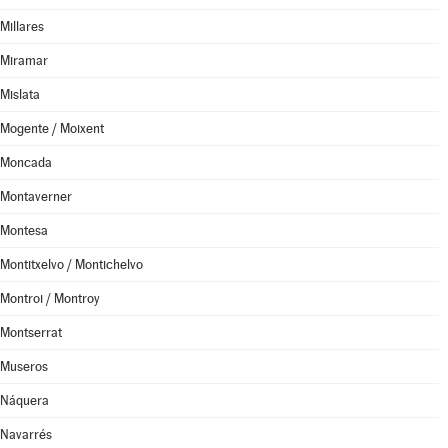
Millares
Miramar
Mislata
Mogente / Moixent
Moncada
Montaverner
Montesa
Montitxelvo / Montichelvo
Montroi / Montroy
Montserrat
Museros
Náquera
Navarrés