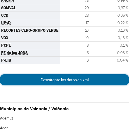
PACMA
78
0,99 %
SOMVAL
29
0,37 %
CCD
28
0,36 %
UPyD
17
0,22 %
RECORTES CERO-GRUPO VERDE
10
0,13 %
VOX
10
0,13 %
PCPE
8
0,1 %
FE de las JONS
6
0,08 %
P-LIB
3
0,04 %
Descárgate los datos en xml
Municipios de Valencia / València
Ademuz
Ador