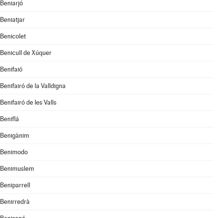
Beniarjó
Beniatjar
Benicolet
Benicull de Xúquer
Benifaió
Benifairó de la Valldigna
Benifairó de les Valls
Beniflá
Benigànim
Benimodo
Benimuslem
Beniparrell
Benirredrà