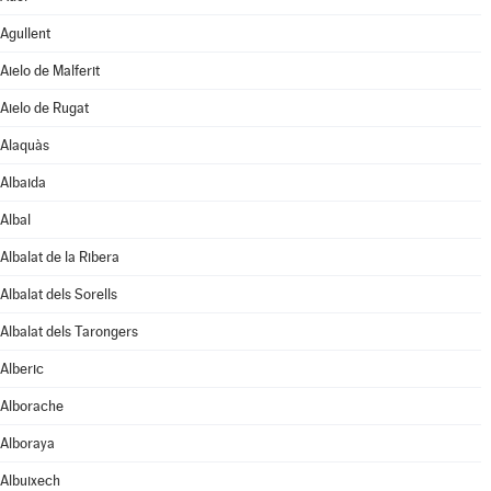
Agullent
Aielo de Malferit
Aielo de Rugat
Alaquàs
Albaida
Albal
Albalat de la Ribera
Albalat dels Sorells
Albalat dels Tarongers
Alberic
Alborache
Alboraya
Albuixech