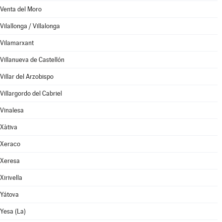
Venta del Moro
Vilallonga / Villalonga
Vilamarxant
Villanueva de Castellón
Villar del Arzobispo
Villargordo del Cabriel
Vinalesa
Xàtiva
Xeraco
Xeresa
Xirivella
Yátova
Yesa (La)