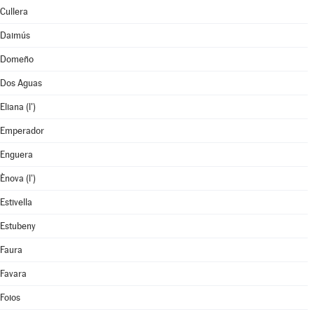
Cullera
Daimús
Domeño
Dos Aguas
Eliana (l')
Emperador
Enguera
Ènova (l')
Estivella
Estubeny
Faura
Favara
Foios