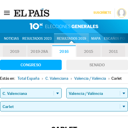
SUSCRÍBETE
10N | Eleccion
NOTICIAS
RESULTADOS 2023
RESULTADOS 2019
MAPA
ESCAÑOS POR 
2019
2019-28A
2016
2015
2011
CONGRESO
SENADO
Estás en:
Total España
»
C. Valenciana
»
Valencia / València
»
Carlet