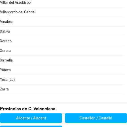
Villar del Arzobispo
Villargordo del Cabriel
Vinalesa
Xàtiva
Xeraco
Xeresa
Xirivella
Yátova
Yesa (La)
Zarra
Provincias de C. Valenciana
Alicante / Alacant
Castellón / Castelló