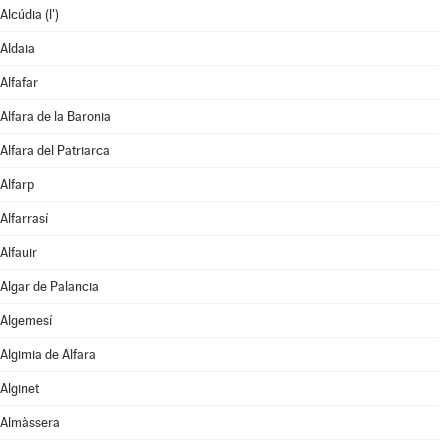
Alcúdia (l')
Aldaia
Alfafar
Alfara de la Baronia
Alfara del Patriarca
Alfarp
Alfarrasí
Alfauir
Algar de Palancia
Algemesí
Algimia de Alfara
Alginet
Almàssera