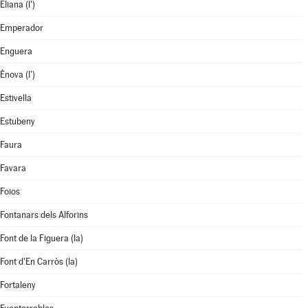
Eliana (l')
Emperador
Enguera
Ènova (l')
Estivella
Estubeny
Faura
Favara
Foios
Fontanars dels Alforins
Font de la Figuera (la)
Font d'En Carròs (la)
Fortaleny