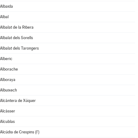
Albaida
Albal
Albalat de la Ribera
Albalat dels Sorells
Albalat dels Tarongers
Alberic
Alborache
Alboraya
Albuixech
Alcàntera de Xúquer
Alcàsser
Alcublas
Alcúdia de Crespins (l')