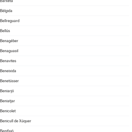
Barxeta
Bèlgida
Bellreguard
Bellús
Benagéber
Benaguasil
Benavites
Beneixida
Benetússer
Beniarjó
Beniatjar
Benicolet
Benicull de Xúquer
Benifaió