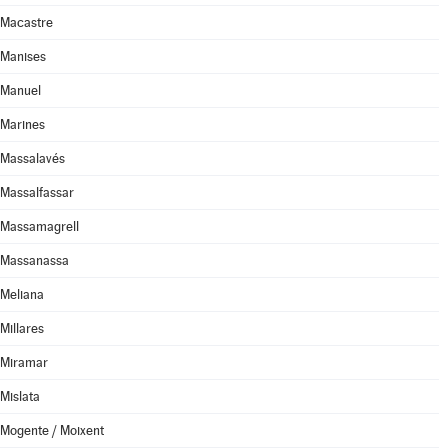
Macastre
Manises
Manuel
Marines
Massalavés
Massalfassar
Massamagrell
Massanassa
Meliana
Millares
Miramar
Mislata
Mogente / Moixent