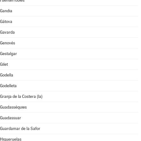
Fuenterrobles
Gandia
Gátova
Gavarda
Genovés
Gestalgar
Gilet
Godella
Godelleta
Granja de la Costera (la)
Guadasséquies
Guadassuar
Guardamar de la Safor
Higueruelas