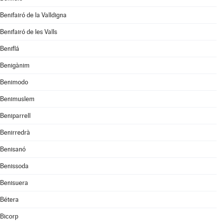
Benifairó de la Valldigna
Benifairó de les Valls
Beniflá
Benigànim
Benimodo
Benimuslem
Beniparrell
Benirredrà
Benisanó
Benissoda
Benisuera
Bétera
Bicorp