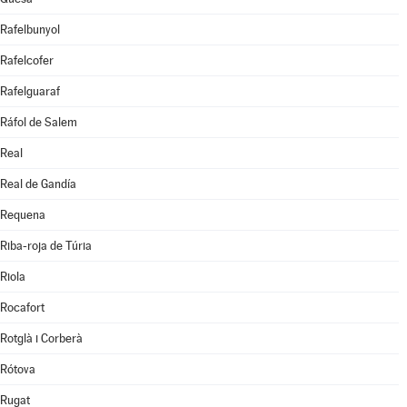
Rafelbunyol
Rafelcofer
Rafelguaraf
Ráfol de Salem
Real
Real de Gandía
Requena
Riba-roja de Túria
Riola
Rocafort
Rotglà i Corberà
Rótova
Rugat