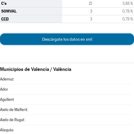
C's
15
3,88 %
SOMVAL
3
0,78 %
CCD
3
0,78 %
Descárgate los datos en xml
Municipios de Valencia / València
Ademuz
Ador
Agullent
Aielo de Malferit
Aielo de Rugat
Alaquàs