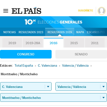
SUSCRÍBETE
10N | Eleccion
NOTICIAS
RESULTADOS 2023
RESULTADOS 2019
MAPA
ESCAÑOS POR 
2019
2019-28A
2016
2015
2011
CONGRESO
SENADO
Estás en:
Total España
»
C. Valenciana
»
Valencia / València
»
Montitxelvo / Montichelvo