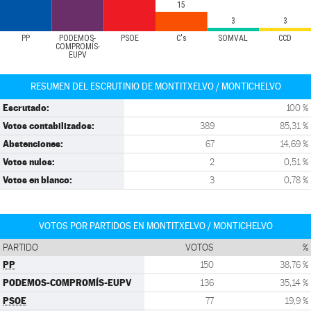
15
3
3
PP
PODEMOS-
PSOE
C's
SOMVAL
CCD
COMPROMÍS-
EUPV
RESUMEN DEL ESCRUTINIO DE MONTITXELVO / MONTICHELVO
Escrutado:
100 %
Votos contabilizados:
389
85,31 %
Abstenciones:
67
14,69 %
Votos nulos:
2
0,51 %
Votos en blanco:
3
0,78 %
VOTOS POR PARTIDOS EN MONTITXELVO / MONTICHELVO
PARTIDO
VOTOS
%
PP
150
38,76 %
PODEMOS-COMPROMÍS-EUPV
136
35,14 %
PSOE
77
19,9 %