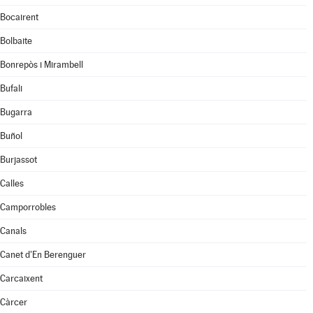
Bocairent
Bolbaite
Bonrepòs i Mirambell
Bufali
Bugarra
Buñol
Burjassot
Calles
Camporrobles
Canals
Canet d'En Berenguer
Carcaixent
Càrcer