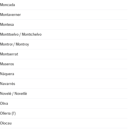
Moncada
Montaverner
Montesa
Montitxelvo / Montichelvo
Montroi / Montroy
Montserrat
Museros
Náquera
Navarrés
Novelé / Novetlè
Oliva
Olleria (l')
Olocau