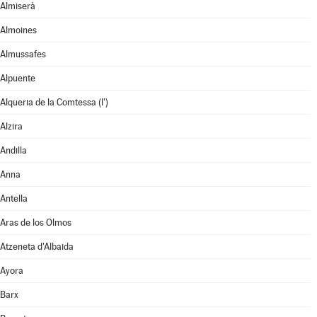
Almiserà
Almoines
Almussafes
Alpuente
Alqueria de la Comtessa (l')
Alzira
Andilla
Anna
Antella
Aras de los Olmos
Atzeneta d'Albaida
Ayora
Barx