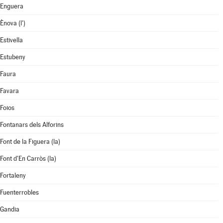
Enguera
Ènova (l')
Estivella
Estubeny
Faura
Favara
Foios
Fontanars dels Alforins
Font de la Figuera (la)
Font d'En Carròs (la)
Fortaleny
Fuenterrobles
Gandia