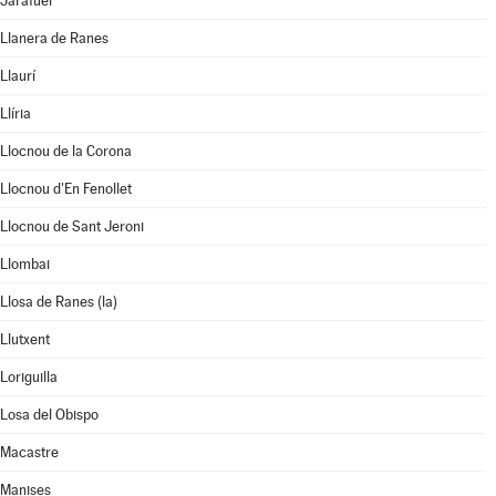
Jarafuel
Llanera de Ranes
Llaurí
Llíria
Llocnou de la Corona
Llocnou d'En Fenollet
Llocnou de Sant Jeroni
Llombai
Llosa de Ranes (la)
Llutxent
Loriguilla
Losa del Obispo
Macastre
Manises