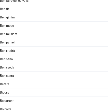
Benifairó de les Valls
Beniflá
Benigànim
Benimodo
Benimuslem
Beniparrell
Benirredrà
Benisanó
Benissoda
Benisuera
Bétera
Bicorp
Bocairent
Bolbaite