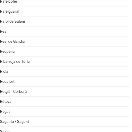
Rafelcofer
Rafelguaraf
Ráfol de Salem
Real
Real de Gandía
Requena
Riba-roja de Túria
Riola
Rocafort
Rotglà i Corberà
Rótova
Rugat
Sagunto / Sagunt
Salem