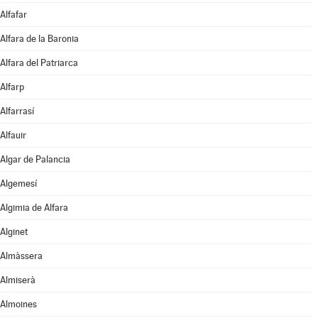
Alfafar
Alfara de la Baronia
Alfara del Patriarca
Alfarp
Alfarrasí
Alfauir
Algar de Palancia
Algemesí
Algimia de Alfara
Alginet
Almàssera
Almiserà
Almoines