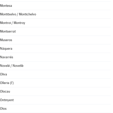
Montesa
Montitxelvo / Montichelvo
Montroi / Montroy
Montserrat
Museros
Náquera
Navarrés
Novelé / Novetlè
Oliva
Olleria (l')
Olocau
Ontinyent
Otos