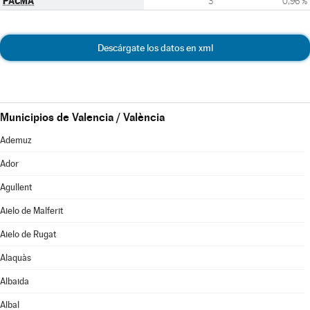
PACMA
3
0,96 %
Descárgate los datos en xml
Municipios de Valencia / València
Ademuz
Ador
Agullent
Aielo de Malferit
Aielo de Rugat
Alaquàs
Albaida
Albal