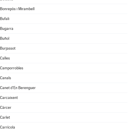
Bonrepòs i Mirambell
Bufali
Bugarra
Buñol
Burjassot
Calles
Camporrobles
Canals
Canet d'En Berenguer
Carcaixent
Càrcer
Carlet
Carrícola