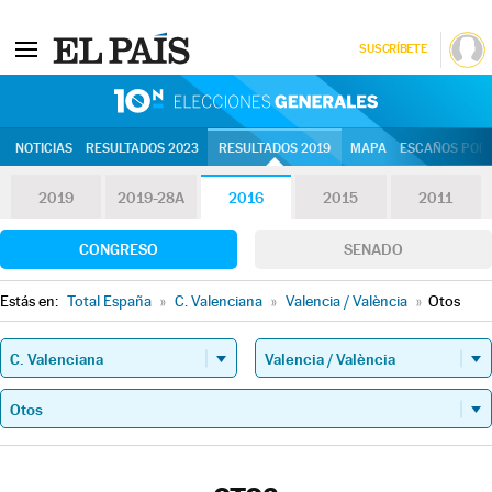
SUSCRÍBETE
10N | Eleccion
NOTICIAS
RESULTADOS 2023
RESULTADOS 2019
MAPA
ESCAÑOS POR 
2019
2019-28A
2016
2015
2011
CONGRESO
SENADO
Estás en:
Total España
»
C. Valenciana
»
Valencia / València
»
Otos