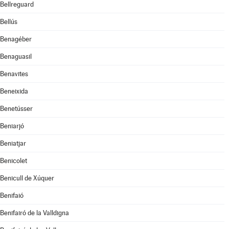
Bellreguard
Bellús
Benagéber
Benaguasil
Benavites
Beneixida
Benetússer
Beniarjó
Beniatjar
Benicolet
Benicull de Xúquer
Benifaió
Benifairó de la Valldigna