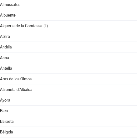
Almussafes
Alpuente
Alqueria de la Comtessa (l')
Alzira
Andilla
Anna
Antella
Aras de los Olmos
Atzeneta d'Albaida
Ayora
Barx
Barxeta
Bèlgida