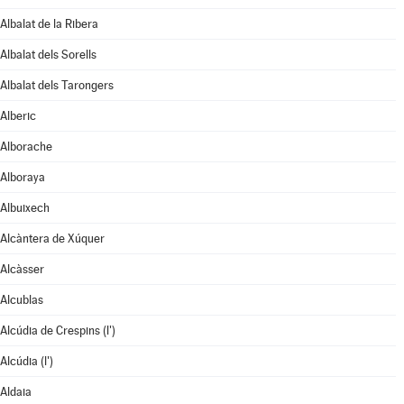
Albalat de la Ribera
Albalat dels Sorells
Albalat dels Tarongers
Alberic
Alborache
Alboraya
Albuixech
Alcàntera de Xúquer
Alcàsser
Alcublas
Alcúdia de Crespins (l')
Alcúdia (l')
Aldaia