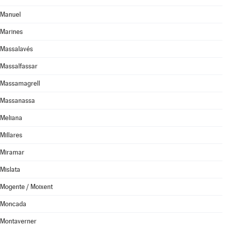
Manuel
Marines
Massalavés
Massalfassar
Massamagrell
Massanassa
Meliana
Millares
Miramar
Mislata
Mogente / Moixent
Moncada
Montaverner