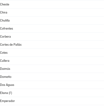
Cheste
Chiva
Chulilla
Cofrentes
Corbera
Cortes de Pallás
Cotes
Cullera
Daimús
Domeño
Dos Aguas
Eliana (l')
Emperador