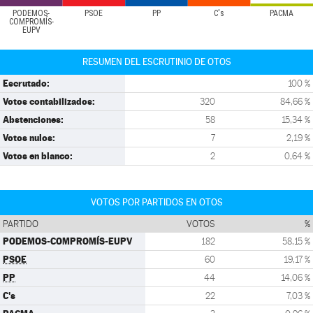
PODEMOS-
PSOE
PP
C's
PACMA
COMPROMÍS-
EUPV
RESUMEN DEL ESCRUTINIO DE OTOS
Escrutado:
100 %
Votos contabilizados:
320
84,66 %
Abstenciones:
58
15,34 %
Votos nulos:
7
2,19 %
Votos en blanco:
2
0,64 %
VOTOS POR PARTIDOS EN OTOS
PARTIDO
VOTOS
%
PODEMOS-COMPROMÍS-EUPV
182
58,15 %
PSOE
60
19,17 %
PP
44
14,06 %
C's
22
7,03 %