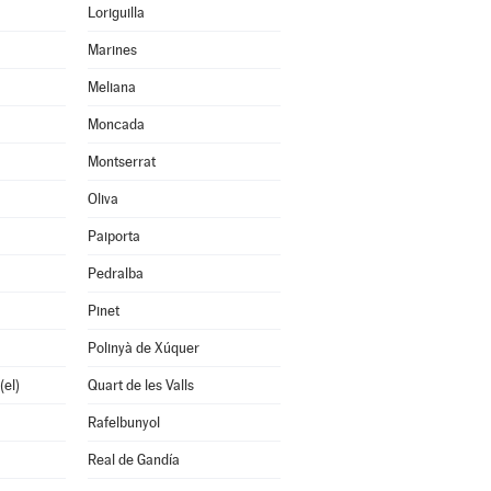
Loriguilla
Marines
Meliana
Moncada
Montserrat
Oliva
Paiporta
Pedralba
Pinet
Polinyà de Xúquer
(el)
Quart de les Valls
Rafelbunyol
Real de Gandía