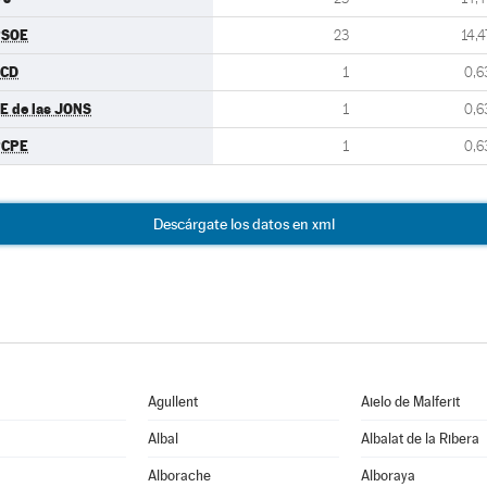
PSOE
23
14,4
CCD
1
0,6
E de las JONS
1
0,6
PCPE
1
0,6
Descárgate los datos en xml
Agullent
Aielo de Malferit
Albal
Albalat de la Ribera
Alborache
Alboraya