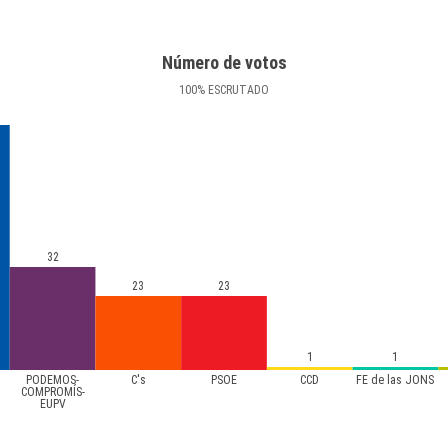
Número de votos
100
%
ESCRUTADO
32
23
23
1
1
PODEMOS-
C's
PSOE
CCD
FE de las JONS
COMPROMÍS-
EUPV