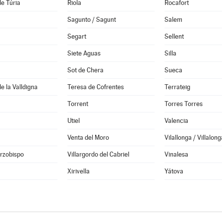
de Túria
Riola
Rocafort
Sagunto / Sagunt
Salem
Segart
Sellent
Siete Aguas
Silla
Sot de Chera
Sueca
e la Valldigna
Teresa de Cofrentes
Terrateig
Torrent
Torres Torres
Utiel
Valencia
Venta del Moro
Vilallonga / Villalong
Arzobispo
Villargordo del Cabriel
Vinalesa
Xirivella
Yátova