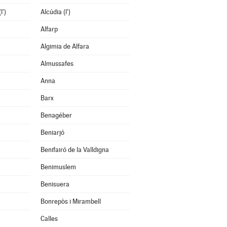
l')
Alcúdia (l')
Alfarp
Algimia de Alfara
Almussafes
Anna
Barx
Benagéber
Beniarjó
Benifairó de la Valldigna
Benimuslem
Benisuera
Bonrepòs i Mirambell
Calles