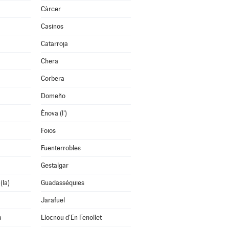
Càrcer
Casinos
Catarroja
Chera
Corbera
Domeño
Ènova (l')
Foios
Fuenterrobles
Gestalgar
(la)
Guadasséquies
Jarafuel
a
Llocnou d'En Fenollet