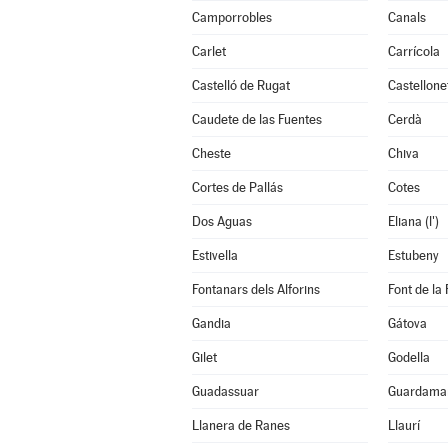
Camporrobles
Canals
Carlet
Carrícola
Castelló de Rugat
Castellone
Caudete de las Fuentes
Cerdà
Cheste
Chiva
Cortes de Pallás
Cotes
Dos Aguas
Eliana (l')
Estivella
Estubeny
Fontanars dels Alforins
Font de la 
Gandia
Gátova
Gilet
Godella
Guadassuar
Guardamar
Llanera de Ranes
Llaurí