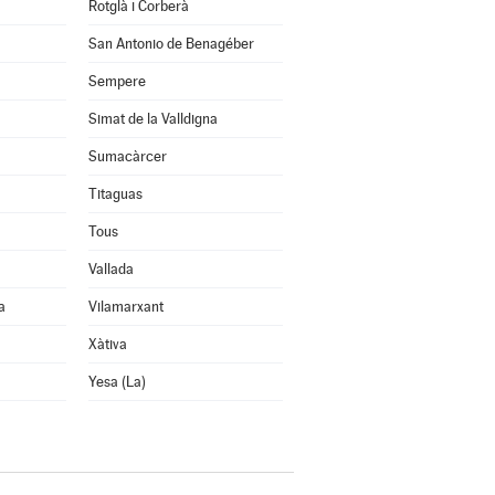
Rotglà i Corberà
San Antonio de Benagéber
Sempere
Simat de la Valldigna
Sumacàrcer
Titaguas
Tous
Vallada
a
Vilamarxant
Xàtiva
Yesa (La)