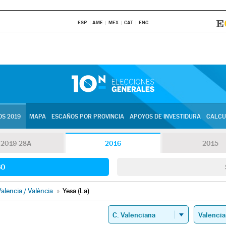
ESP
AME
MEX
CAT
ENG
S 2019
MAPA
ESCAÑOS POR PROVINCIA
APOYOS DE INVESTIDURA
CALCU
2019-28A
2016
2015
SO
alencia / València
»
Yesa (La)