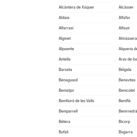
Alcàntera de Xúquer
Alcàsser
Aldaia
Alfafar
Alfarrasí
Alfauir
Alginet
Almàssera
Alpuente
Alqueria de
Antella
Aras de lo
Barxeta
Bèlgida
Benaguasil
Benavites
Beniatjar
Benicolet
Benifairó de les Valls
Beniflá
Beniparrell
Benirredr
Bétera
Bicorp
Bufali
Bugarra