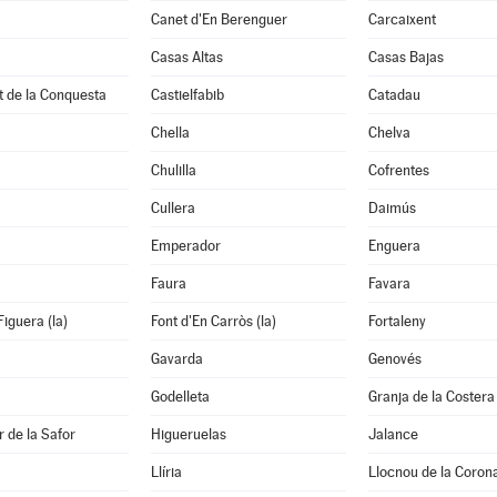
Canet d'En Berenguer
Carcaixent
Casas Altas
Casas Bajas
t de la Conquesta
Castielfabib
Catadau
Chella
Chelva
Chulilla
Cofrentes
Cullera
Daimús
Emperador
Enguera
Faura
Favara
Figuera (la)
Font d'En Carròs (la)
Fortaleny
Gavarda
Genovés
Godelleta
Granja de la Costera 
 de la Safor
Higueruelas
Jalance
Llíria
Llocnou de la Coron