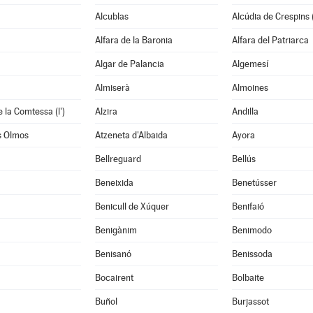
Alcublas
Alcúdia de Crespins (
Alfara de la Baronia
Alfara del Patriarca
Algar de Palancia
Algemesí
Almiserà
Almoines
 la Comtessa (l')
Alzira
Andilla
s Olmos
Atzeneta d'Albaida
Ayora
Bellreguard
Bellús
Beneixida
Benetússer
Benicull de Xúquer
Benifaió
Benigànim
Benimodo
à
Benisanó
Benissoda
Bocairent
Bolbaite
Buñol
Burjassot