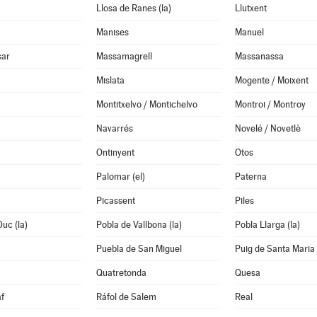
Llosa de Ranes (la)
Llutxent
Manises
Manuel
sar
Massamagrell
Massanassa
Mislata
Mogente / Moixent
Montitxelvo / Montichelvo
Montroi / Montroy
Navarrés
Novelé / Novetlè
Ontinyent
Otos
Palomar (el)
Paterna
Picassent
Piles
Duc (la)
Pobla de Vallbona (la)
Pobla Llarga (la)
Puebla de San Miguel
Puig de Santa Maria 
Quatretonda
Quesa
f
Ráfol de Salem
Real