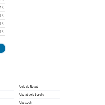
7 %
3 %
3 %
3 %
Aielo de Rugat
Albalat dels Sorells
Albuixech