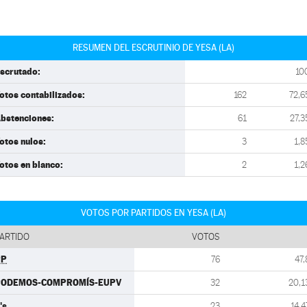
RESUMEN DEL ESCRUTINIO DE YESA (LA)
scrutado:
10
otos contabilizados:
162
72,6
bstenciones:
61
27,3
otos nulos:
3
1,8
otos en blanco:
2
1,2
VOTOS POR PARTIDOS EN YESA (LA)
ARTIDO
VOTOS
PP
76
47,
PODEMOS-COMPROMÍS-EUPV
32
20,1
's
23
14,4