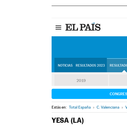
NOTICIAS
RESULTADOS 2023
RESULTADO
2019
CONGRE
Estás en:
Total España
»
C. Valenciana
»
V
YESA (LA)