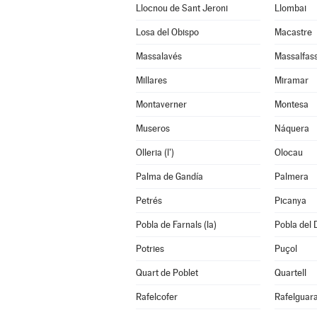
Llocnou de Sant Jeroni
Llombai
Losa del Obispo
Macastre
Massalavés
Massalfas
Millares
Miramar
Montaverner
Montesa
Museros
Náquera
Olleria (l')
Olocau
Palma de Gandía
Palmera
Petrés
Picanya
Pobla de Farnals (la)
Pobla del 
Potries
Puçol
Quart de Poblet
Quartell
Rafelcofer
Rafelguara