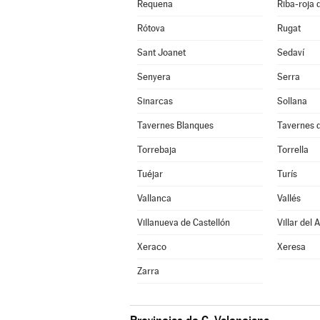
Requena
Riba-roja 
Rótova
Rugat
Sant Joanet
Sedaví
Senyera
Serra
Sinarcas
Sollana
Tavernes Blanques
Tavernes d
Torrebaja
Torrella
Tuéjar
Turís
Vallanca
Vallés
Villanueva de Castellón
Villar del 
Xeraco
Xeresa
Zarra