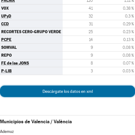
PACMA
120
1,11 %
VOX
41
0,38 %
UPyD
32
0,3 %
CCD
31
0,29 %
RECORTES CERO-GRUPO VERDE
25
0,23 %
PCPE
14
0,13 %
SOMVAL
9
0,08 %
REPO
9
0,08 %
FE de las JONS
8
0,07 %
P-LIB
3
0,03 %
Descárgate los datos en xml
Municipios de Valencia / València
Ademuz