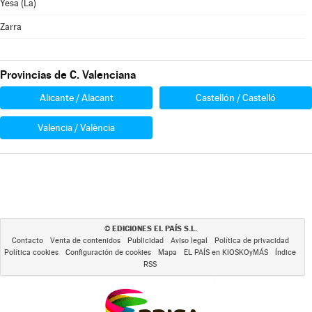
Yesa (La)
Zarra
Provincias de C. Valenciana
Alicante / Alacant
Castellón / Castelló
Valencia / València
EDICIONES EL PAÍS S.L.
©
Contacto
Venta de contenidos
Publicidad
Aviso legal
Política de privacidad
Política cookies
Configuración de cookies
Mapa
EL PAÍS en KIOSKOyMÁS
Índice
RSS