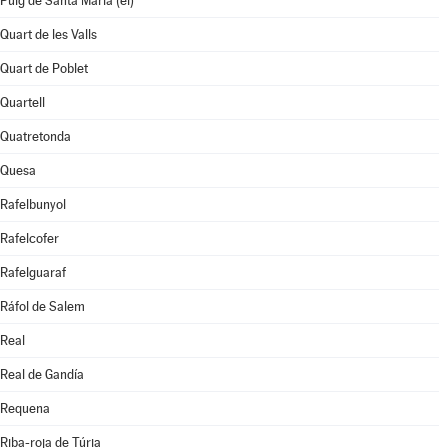
Puig de Santa Maria (el)
Quart de les Valls
Quart de Poblet
Quartell
Quatretonda
Quesa
Rafelbunyol
Rafelcofer
Rafelguaraf
Ráfol de Salem
Real
Real de Gandía
Requena
Riba-roja de Túria