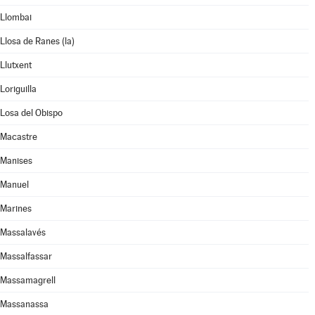
Llombai
Llosa de Ranes (la)
Llutxent
Loriguilla
Losa del Obispo
Macastre
Manises
Manuel
Marines
Massalavés
Massalfassar
Massamagrell
Massanassa