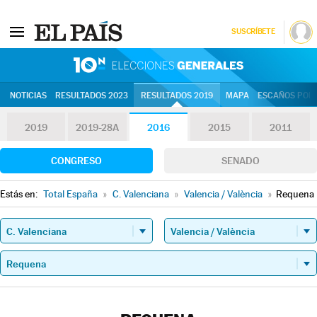
SUSCRÍBETE
10N | Eleccion
NOTICIAS
RESULTADOS 2023
RESULTADOS 2019
MAPA
ESCAÑOS POR 
2019
2019-28A
2016
2015
2011
CONGRESO
SENADO
Estás en:
Total España
»
C. Valenciana
»
Valencia / València
»
Requena