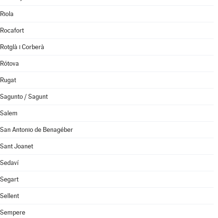
Riola
Rocafort
Rotglà i Corberà
Rótova
Rugat
Sagunto / Sagunt
Salem
San Antonio de Benagéber
Sant Joanet
Sedaví
Segart
Sellent
Sempere