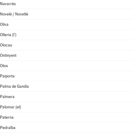
Navarrés
Novelé / Novetlè
Oliva
Olleria (l')
Olocau
Ontinyent
Otos
Paiporta
Palma de Gandía
Palmera
Palomar (el)
Paterna
Pedralba