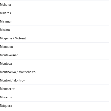
Meliana
Millares
Miramar
Mislata
Mogente / Moixent
Moncada
Montaverner
Montesa
Montitxelvo / Montichelvo
Montroi / Montroy
Montserrat
Museros
Náquera