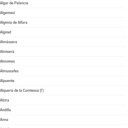
Algar de Palancia
Algemesí
Algimia de Alfara
Alginet
Almàssera
Almiserà
Almoines
Almussafes
Alpuente
Alqueria de la Comtessa (l')
Alzira
Andilla
Anna