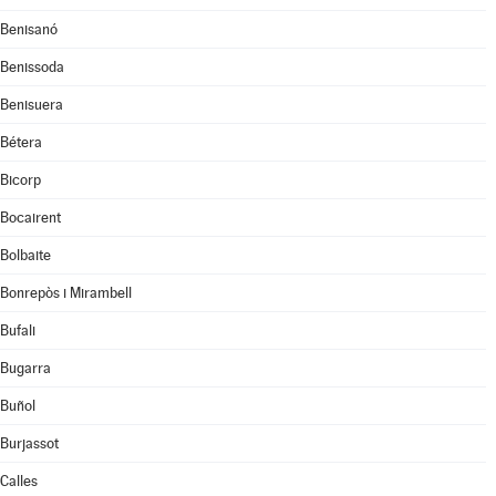
Benisanó
Benissoda
Benisuera
Bétera
Bicorp
Bocairent
Bolbaite
Bonrepòs i Mirambell
Bufali
Bugarra
Buñol
Burjassot
Calles