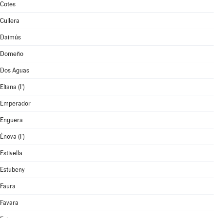
Cotes
Cullera
Daimús
Domeño
Dos Aguas
Eliana (l')
Emperador
Enguera
Ènova (l')
Estivella
Estubeny
Faura
Favara