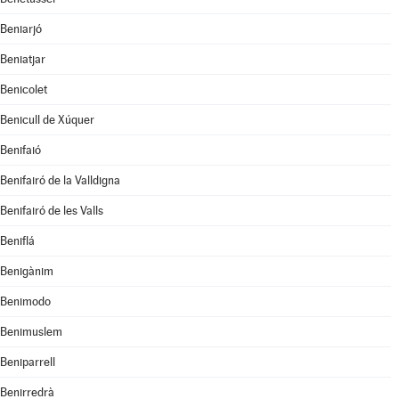
Beniarjó
Beniatjar
Benicolet
Benicull de Xúquer
Benifaió
Benifairó de la Valldigna
Benifairó de les Valls
Beniflá
Benigànim
Benimodo
Benimuslem
Beniparrell
Benirredrà