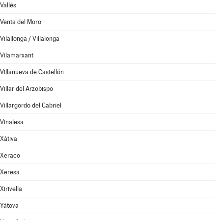
Vallés
Venta del Moro
Vilallonga / Villalonga
Vilamarxant
Villanueva de Castellón
Villar del Arzobispo
Villargordo del Cabriel
Vinalesa
Xàtiva
Xeraco
Xeresa
Xirivella
Yátova