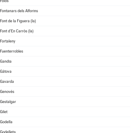
Foios
Fontanars dels Alforins
Font de la Figuera (la)
Font d'En Carròs (la)
Fortaleny
Fuenterrobles
Gandia
Gátova
Gavarda
Genovés
Gestalgar
Gilet
Godella
Godelleta