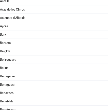
Antella
Aras de los Olmos
Atzeneta d'Albaida
Ayora
Barx
Barxeta
Bèlgida
Bellreguard
Bellús
Benagéber
Benaguasil
Benavites
Beneixida
Benetússer