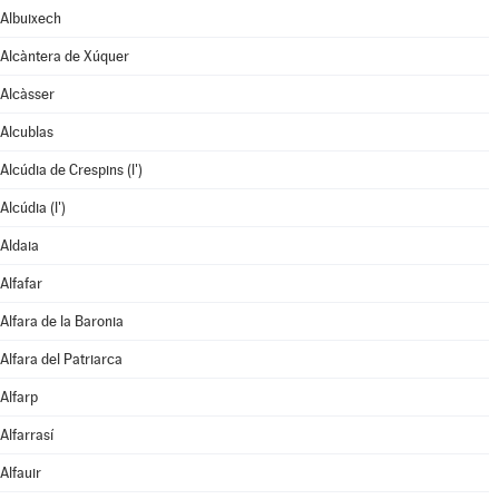
Albuixech
Alcàntera de Xúquer
Alcàsser
Alcublas
Alcúdia de Crespins (l')
Alcúdia (l')
Aldaia
Alfafar
Alfara de la Baronia
Alfara del Patriarca
Alfarp
Alfarrasí
Alfauir