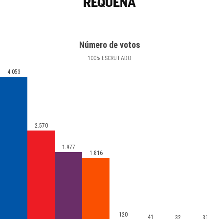
REQUENA
Número de votos
100
%
ESCRUTADO
4.053
2.570
1.977
1.816
120
41
32
31