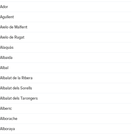
Ador
Agullent
Aielo de Malferit
Aielo de Rugat
Alaquàs
Albaida
Albal
Albalat de la Ribera
Albalat dels Sorells
Albalat dels Tarongers
Alberic
Alborache
Alboraya