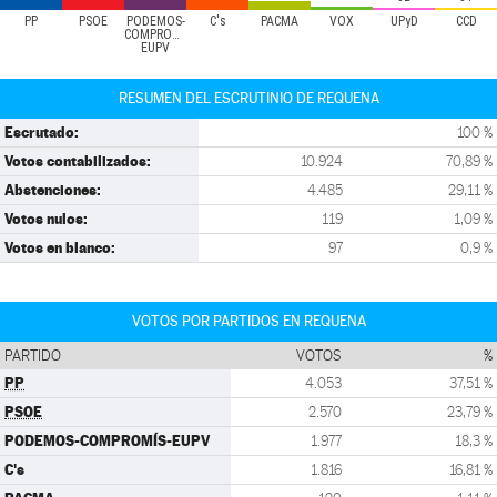
PP
PSOE
PODEMOS-
C's
PACMA
VOX
UPyD
CCD
COMPROMÍS-
EUPV
RESUMEN DEL ESCRUTINIO DE REQUENA
Escrutado:
100 %
Votos contabilizados:
10.924
70,89 %
Abstenciones:
4.485
29,11 %
Votos nulos:
119
1,09 %
Votos en blanco:
97
0,9 %
VOTOS POR PARTIDOS EN REQUENA
PARTIDO
VOTOS
%
PP
4.053
37,51 %
PSOE
2.570
23,79 %
PODEMOS-COMPROMÍS-EUPV
1.977
18,3 %
C's
1.816
16,81 %