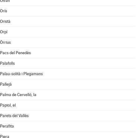
Olvan
Orís
Oristà
Orpí
Òrrius
Pacs del Penedès
Palafolls
Palau-solità i Plegamans
Pallejà
Palma de Cervelló, la
Papiol, el
Parets del Vallès
Perafita
Piera