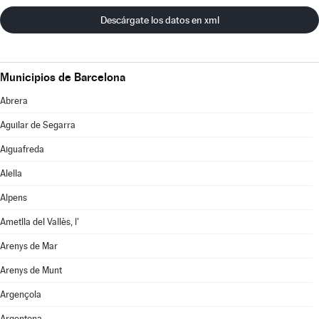
Descárgate los datos en xml
Municipios de Barcelona
Abrera
Aguilar de Segarra
Aiguafreda
Alella
Alpens
Ametlla del Vallès, l'
Arenys de Mar
Arenys de Munt
Argençola
Argentona