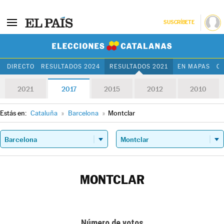
SUSCRÍBETE
Elecciones Cat
DIRECTO
RESULTADOS 2024
RESULTADOS 2021
EN MAPAS
C
2021
2017
2015
2012
2010
Estás en:
Cataluña
»
Barcelona
»
Montclar
MONTCLAR
Número de votos