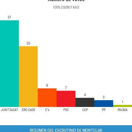
100
%
ESCRUTADO
37
26
8
7
4
3
1
JUNTSxCAT
ERC-CatSí
C's
PSC
CUP
PP
PACMA
RESUMEN DEL ESCRUTINIO DE MONTCLAR