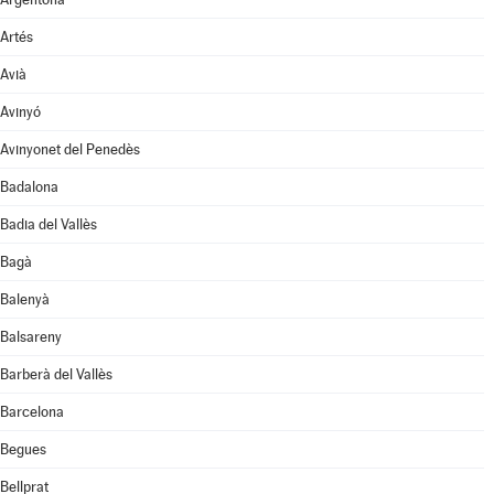
Artés
Avià
Avinyó
Avinyonet del Penedès
Badalona
Badia del Vallès
Bagà
Balenyà
Balsareny
Barberà del Vallès
Barcelona
Begues
Bellprat