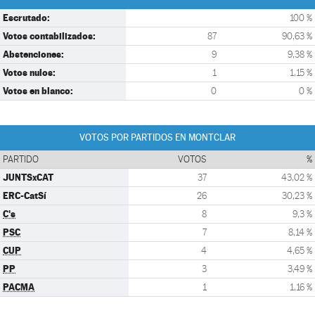
Escrutado:
100 %
Votos contabilizados:
87
90,63 %
Abstenciones:
9
9,38 %
Votos nulos:
1
1,15 %
Votos en blanco:
0
0 %
VOTOS POR PARTIDOS EN MONTCLAR
PARTIDO
VOTOS
%
JUNTSxCAT
37
43,02 %
ERC-CatSí
26
30,23 %
C's
8
9,3 %
PSC
7
8,14 %
CUP
4
4,65 %
PP
3
3,49 %
PACMA
1
1,16 %