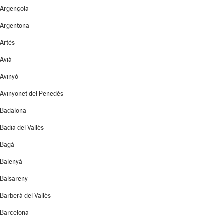
Argençola
Argentona
Artés
Avià
Avinyó
Avinyonet del Penedès
Badalona
Badia del Vallès
Bagà
Balenyà
Balsareny
Barberà del Vallès
Barcelona