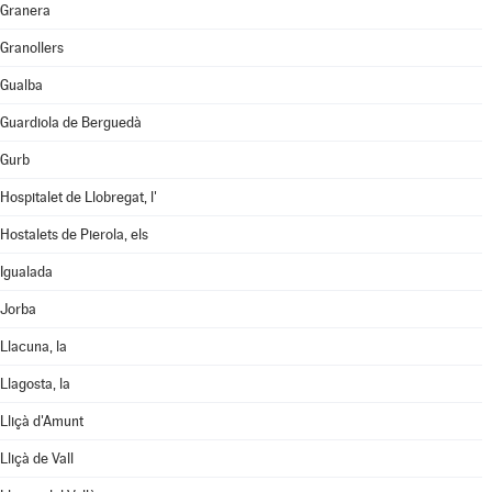
Granera
Granollers
Gualba
Guardiola de Berguedà
Gurb
Hospitalet de Llobregat, l'
Hostalets de Pierola, els
Igualada
Jorba
Llacuna, la
Llagosta, la
Lliçà d'Amunt
Lliçà de Vall