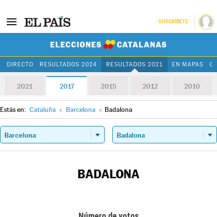
SUSCRÍBETE
Elecciones Cat
DIRECTO
RESULTADOS 2024
RESULTADOS 2021
EN MAPAS
C
2021
2017
2015
2012
2010
Estás en:
Cataluña
»
Barcelona
»
Badalona
BADALONA
Número de votos