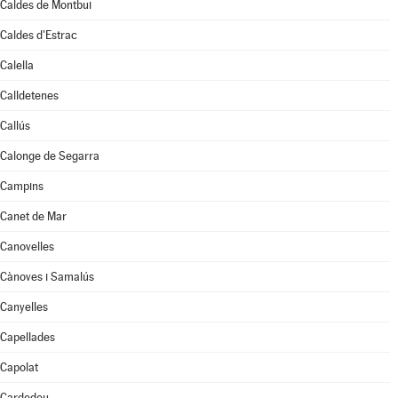
Caldes de Montbui
Caldes d'Estrac
Calella
Calldetenes
Callús
Calonge de Segarra
Campins
Canet de Mar
Canovelles
Cànoves i Samalús
Canyelles
Capellades
Capolat
Cardedeu