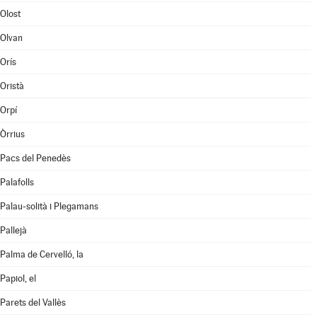
Olost
Olvan
Orís
Oristà
Orpí
Òrrius
Pacs del Penedès
Palafolls
Palau-solità i Plegamans
Pallejà
Palma de Cervelló, la
Papiol, el
Parets del Vallès