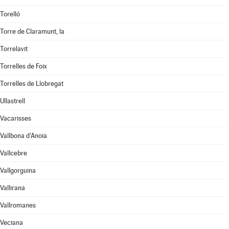
Torelló
Torre de Claramunt, la
Torrelavit
Torrelles de Foix
Torrelles de Llobregat
Ullastrell
Vacarisses
Vallbona d'Anoia
Vallcebre
Vallgorguina
Vallirana
Vallromanes
Veciana