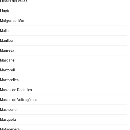
Llinars del Vallès
Lluçà
Malgrat de Mar
Malla
Manlleu
Manresa
Marganell
Martorell
Martorelles
Masies de Roda, les
Masies de Voltregà, les
Masnou, el
Masquefa
Matadepera