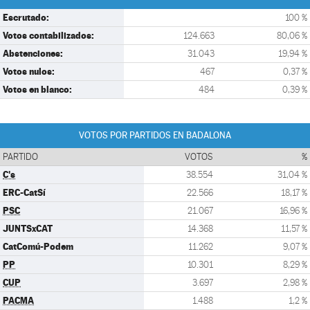
Escrutado:
100 %
Votos contabilizados:
124.663
80,06 %
Abstenciones:
31.043
19,94 %
Votos nulos:
467
0,37 %
Votos en blanco:
484
0,39 %
VOTOS POR PARTIDOS EN BADALONA
PARTIDO
VOTOS
%
C's
38.554
31,04 %
ERC-CatSí
22.566
18,17 %
PSC
21.067
16,96 %
JUNTSxCAT
14.368
11,57 %
CatComú-Podem
11.262
9,07 %
PP
10.301
8,29 %
CUP
3.697
2,98 %
PACMA
1.488
1,2 %