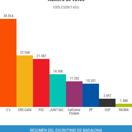
100
%
ESCRUTADO
38.554
22.566
21.067
14.368
11.262
10.301
3.697
1.488
C's
ERC-CatSí
PSC
JUNTSxCAT
CatComú-
PP
CUP
PACMA
Podem
RESUMEN DEL ESCRUTINIO DE BADALONA