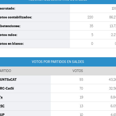
scrutado:
10
otos contabilizados:
220
86,2
bstenciones:
35
13,7
otos nulos:
5
2,2
otos en blanco:
0
VOTOS POR PARTIDOS EN SALDES
ARTIDO
VOTOS
UNTSxCAT
93
43,2
RC-CatSí
70
32,5
's
19
8,8
PSC
13
6,0
CUP
10
4,6