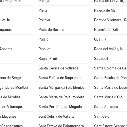
tà i Plegamans
Pallejà
Palma de Cervelló, l
Piera
Pineda de Mar
let, la
Polinyà
Pont de Vilomara i Ro
luçanès
Prats de Rei, els
Premià de Dalt
Pujalt
Quar, la
 Absents
Ripollet
Roca del Vallès, la
Rupit i Pruit
Sabadell
Santa Cecília de Voltregà
Santa Coloma de Cer
ènia de Berga
Santa Eulàlia de Riuprimer
Santa Eulàlia de Ro
garida de Montbui
Santa Margarida i els Monjos
Santa Maria de Beso
a de Miralles
Santa Maria de Palautordera
Santa Maria d'Oló
i de Vilamajor
Santa Perpètua de Mogoda
Santa Susanna
e Lluçanès
Sant Cebrià de Vallalta
Sant Celoni
t Sesgarrigues
Sant Esteve de Palautordera
Sant Esteve Sesrovi