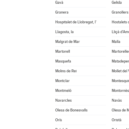
Gavà
Gelida
Granera
Granollers
Hospitalet de Llobregat, l'
Hostalets d
Llagosta, la
Lliçà d'Am
Malgrat de Mar
Malla
Martorell
Martorelle
Masquefa
Matadepe
Molins de Rei
Mollet del 
Montclar
Montesqui
Montmeló
Montornès 
Navarcles
Navàs
Olesa de Bonesvalls
Olesa de M
Orís
Oristà