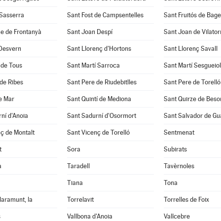
 Sasserra
Sant Fost de Campsentelles
Sant Fruitós de Bage
e de Frontanyà
Sant Joan Despí
Sant Joan de Vilato
 Desvern
Sant Llorenç d'Hortons
Sant Llorenç Savall
 de Tous
Sant Martí Sarroca
Sant Martí Sesgueio
de Ribes
Sant Pere de Riudebitlles
Sant Pere de Torelló
e Mar
Sant Quintí de Mediona
Sant Quirze de Beso
ní d'Anoia
Sant Sadurní d'Osormort
Sant Salvador de Gu
ç de Montalt
Sant Vicenç de Torelló
Sentmenat
t
Sora
Subirats
a
Taradell
Tavèrnoles
Tiana
Tona
laramunt, la
Torrelavit
Torrelles de Foix
s
Vallbona d'Anoia
Vallcebre