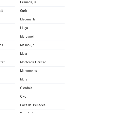
Granada, la
edà
Gurb
Llacuna, la
Lluçà
Marganell
les
Masnou, el
Moià
rrat
Montcada i Reixac
Montmaneu
Mura
Olèrdola
Olvan
Pacs del Penedès