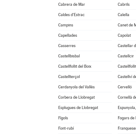
Cabrera de Mar
Cabrils
Caldes d'Estrac
Calella
Campins
Canet de 
Capellades
Capolat
Casserres
Castellar d
Castellbisbal
Castellcir
Castellfollit del Boix
Castellfoll
Castellterçol
Castellví 
Cerdanyola del Vallès
Cervelló
Corbera de Llobregat
Cornellà d
Esplugues de Llobregat
Espunyola, 
Fígols
Fogars de 
Font-rubí
Franqueses