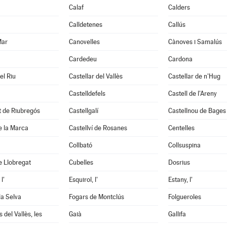
Calaf
Calders
Calldetenes
Callús
Mar
Canovelles
Cànoves i Samalús
Cardedeu
Cardona
el Riu
Castellar del Vallès
Castellar de n'Hug
Castelldefels
Castell de l'Areny
it de Riubregós
Castellgalí
Castellnou de Bages
de la Marca
Castellví de Rosanes
Centelles
Collbató
Collsuspina
e Llobregat
Cubelles
Dosrius
l'
Esquirol, l'
Estany, l'
la Selva
Fogars de Montclús
Folgueroles
 del Vallès, les
Gaià
Gallifa