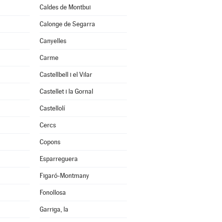
Caldes de Montbui
Calonge de Segarra
Canyelles
Carme
Castellbell i el Vilar
Castellet i la Gornal
Castellolí
Cercs
Copons
Esparreguera
Figaró-Montmany
Fonollosa
Garriga, la