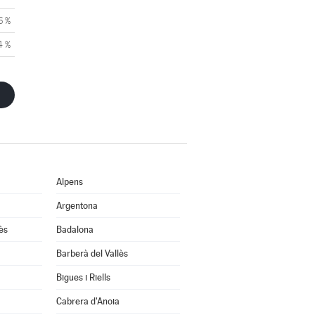
6 %
4 %
Alpens
Argentona
ès
Badalona
Barberà del Vallès
Bigues i Riells
Cabrera d'Anoia