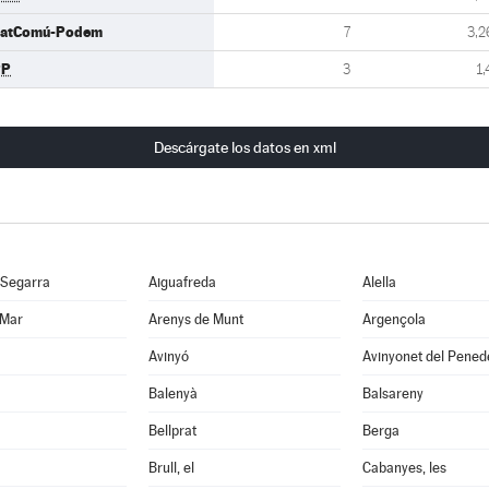
atComú-Podem
7
3,2
PP
3
1,
Descárgate los datos en xml
 Segarra
Aiguafreda
Alella
 Mar
Arenys de Munt
Argençola
Avinyó
Avinyonet del Pened
Balenyà
Balsareny
Bellprat
Berga
Brull, el
Cabanyes, les