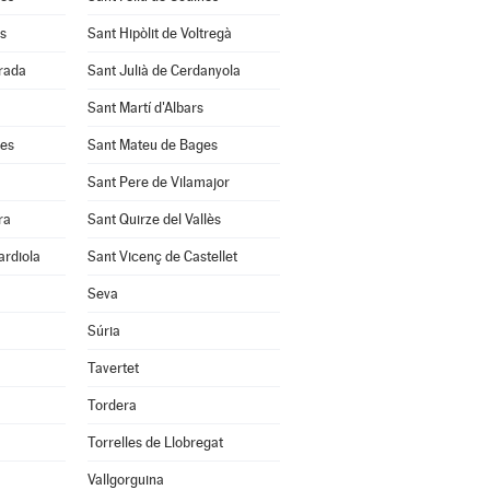
s
Sant Hipòlit de Voltregà
rrada
Sant Julià de Cerdanyola
Sant Martí d'Albars
les
Sant Mateu de Bages
Sant Pere de Vilamajor
ra
Sant Quirze del Vallès
ardiola
Sant Vicenç de Castellet
Seva
Súria
Tavertet
Tordera
Torrelles de Llobregat
Vallgorguina