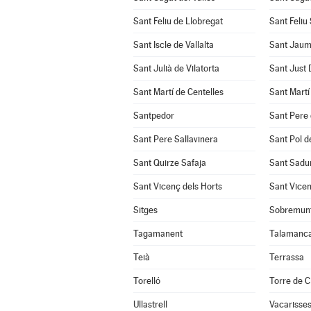
Sant Feliu de Llobregat
Sant Feliu
Sant Iscle de Vallalta
Sant Jaum
Sant Julià de Vilatorta
Sant Just
Sant Martí de Centelles
Sant Martí
Santpedor
Sant Pere 
Sant Pere Sallavinera
Sant Pol d
Sant Quirze Safaja
Sant Sadur
Sant Vicenç dels Horts
Sant Vicen
Sitges
Sobremun
Tagamanent
Talamanc
Teià
Terrassa
Torelló
Torre de C
Ullastrell
Vacarisse