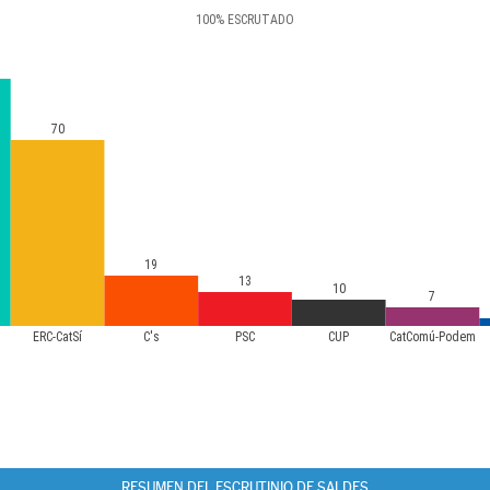
100
%
ESCRUTADO
70
19
13
10
7
ERC-CatSí
C's
PSC
CUP
CatComú-Podem
RESUMEN DEL ESCRUTINIO DE SALDES