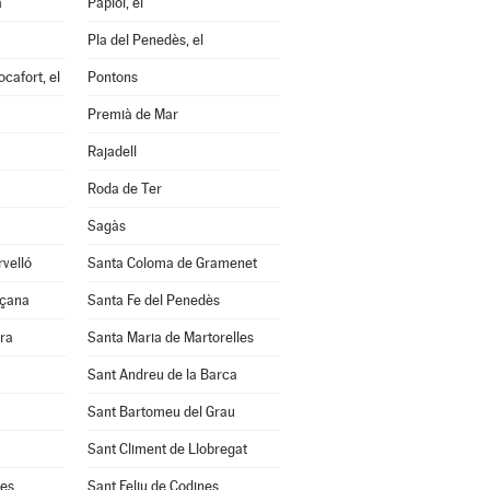
a
Papiol, el
Pla del Penedès, el
cafort, el
Pontons
Premià de Mar
Rajadell
Roda de Ter
Sagàs
velló
Santa Coloma de Gramenet
nçana
Santa Fe del Penedès
ra
Santa Maria de Martorelles
Sant Andreu de la Barca
Sant Bartomeu del Grau
Sant Climent de Llobregat
res
Sant Feliu de Codines