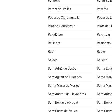
Palafolls
Palau-soli
Parets del Vallès
Perafita
Pobla de Claramunt, la
Pobla de Lil
Prat de Llobregat, el
Prats de L
Puigdàlber
Puig-reig
Rellinars
Residents
Rubí
Rubió
Saldes
Sallent
Sant Adrià de Besòs
Santa Eug
Sant Agustí de Lluçanès
Santa Mar
Santa Maria de Merlès
Santa Mari
Sant Andreu de Llavaneres
Sant Anton
Sant Boi de Llobregat
Sant Boi d
Sant Cugat del Vallès
Sant Cuga