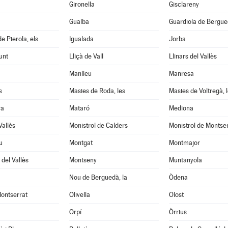
Gironella
Gisclareny
Gualba
Guardiola de Bergu
e Pierola, els
Igualada
Jorba
unt
Lliçà de Vall
Llinars del Vallès
Manlleu
Manresa
s
Masies de Roda, les
Masies de Voltregà, 
ra
Mataró
Mediona
Vallès
Monistrol de Calders
Monistrol de Montse
u
Montgat
Montmajor
del Vallès
Montseny
Muntanyola
Nou de Berguedà, la
Òdena
ontserrat
Olivella
Olost
Orpí
Òrrius