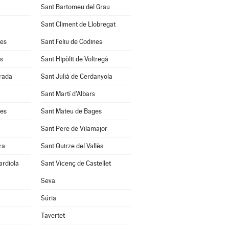
Sant Bartomeu del Grau
Sant Climent de Llobregat
res
Sant Feliu de Codines
s
Sant Hipòlit de Voltregà
rrada
Sant Julià de Cerdanyola
Sant Martí d'Albars
les
Sant Mateu de Bages
Sant Pere de Vilamajor
ra
Sant Quirze del Vallès
ardiola
Sant Vicenç de Castellet
Seva
Súria
Tavertet