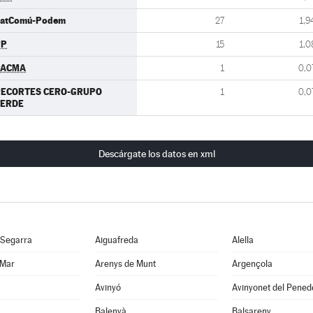
atComú-Podem
27
1,9
PP
15
1,0
PACMA
1
0,0
RECORTES CERO-GRUPO
1
0,0
VERDE
Descárgate los datos en xml
 Segarra
Aiguafreda
Alella
 Mar
Arenys de Munt
Argençola
Avinyó
Avinyonet del Pened
Balenyà
Balsareny