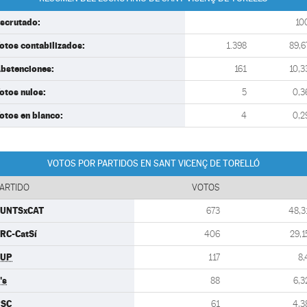
scrutado:
10
otos contabilizados:
1.398
89,6
bstenciones:
161
10,3
otos nulos:
5
0,3
otos en blanco:
4
0,2
VOTOS POR PARTIDOS EN SANT VICENÇ DE TORELLÓ
ARTIDO
VOTOS
UNTSxCAT
673
48,3
RC-CatSí
406
29,1
CUP
117
8,
's
88
6,3
PSC
61
4,3