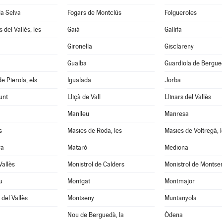
la Selva
Fogars de Montclús
Folgueroles
 del Vallès, les
Gaià
Gallifa
Gironella
Gisclareny
Gualba
Guardiola de Bergu
e Pierola, els
Igualada
Jorba
unt
Lliçà de Vall
Llinars del Vallès
Manlleu
Manresa
s
Masies de Roda, les
Masies de Voltregà, 
ra
Mataró
Mediona
Vallès
Monistrol de Calders
Monistrol de Montse
u
Montgat
Montmajor
del Vallès
Montseny
Muntanyola
Nou de Berguedà, la
Òdena