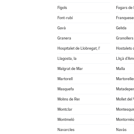
Fígols
Fogars de 
Font-rubí
Franqueses
Gavà
Gelida
Granera
Granollers
Hospitalet de Llobregat, l'
Hostalets d
Llagosta, la
Lliçà d'Am
Malgrat de Mar
Malla
Martorell
Martorelle
Masquefa
Matadepe
Molins de Rei
Mollet del 
Montclar
Montesqui
Montmeló
Montornès 
Navarcles
Navàs