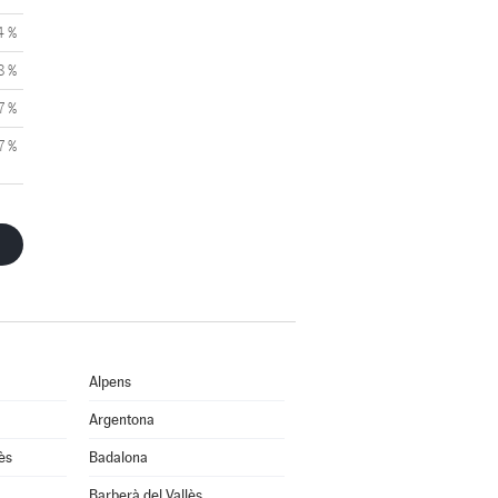
4 %
8 %
7 %
7 %
Alpens
Argentona
ès
Badalona
Barberà del Vallès