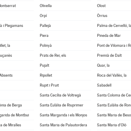
ontserrat
Olivella
Olost
Orpí
Òrrius
tà i Plegamans
Pallejà
Palma de Cervelló, l
Piera
Pineda de Mar
let, la
Polinyà
Pont de Vilomara i Ro
luçanès
Prats de Rei, els
Premià de Dalt
Pujalt
Quar, la
 Absents
Ripollet
Roca del Vallès, la
Rupit i Pruit
Sabadell
Santa Cecília de Voltregà
Santa Coloma de Cer
ènia de Berga
Santa Eulàlia de Riuprimer
Santa Eulàlia de Ro
garida de Montbui
Santa Margarida i els Monjos
Santa Maria de Beso
a de Miralles
Santa Maria de Palautordera
Santa Maria d'Oló