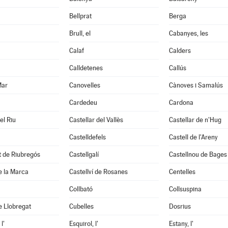
Bellprat
Berga
Brull, el
Cabanyes, les
Calaf
Calders
Calldetenes
Callús
Mar
Canovelles
Cànoves i Samalús
Cardedeu
Cardona
el Riu
Castellar del Vallès
Castellar de n'Hug
Castelldefels
Castell de l'Areny
it de Riubregós
Castellgalí
Castellnou de Bages
de la Marca
Castellví de Rosanes
Centelles
Collbató
Collsuspina
e Llobregat
Cubelles
Dosrius
l'
Esquirol, l'
Estany, l'