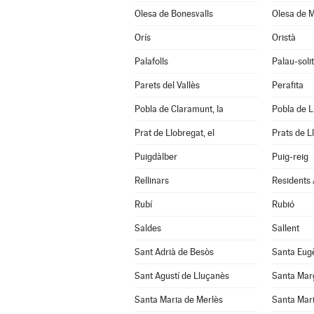
Olesa de Bonesvalls
Olesa de M
Orís
Oristà
Palafolls
Palau-soli
Parets del Vallès
Perafita
Pobla de Claramunt, la
Pobla de Lil
Prat de Llobregat, el
Prats de L
Puigdàlber
Puig-reig
Rellinars
Residents
Rubí
Rubió
Saldes
Sallent
Sant Adrià de Besòs
Santa Eug
Sant Agustí de Lluçanès
Santa Mar
Santa Maria de Merlès
Santa Mari