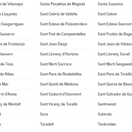
i de Vilamajor
Santa Perpètua de Mogoda
Santa Susanna
e Lluçanès
Sant Cebrià de Vallalta
Sant Celoni
t Sesgarrigues
Sant Esteve de Palautordera
Sant Esteve Sesrovi
 Sasserra
Sant Fost de Campsentelles
Sant Fruitós de Bage
e de Frontanyà
Sant Joan Despí
Sant Joan de Vilato
 Desvern
Sant Llorenç d'Hortons
Sant Llorenç Savall
 de Tous
Sant Martí Sarroca
Sant Martí Sesgueio
de Ribes
Sant Pere de Riudebitlles
Sant Pere de Torelló
e Mar
Sant Quintí de Mediona
Sant Quirze de Beso
ní d'Anoia
Sant Sadurní d'Osormort
Sant Salvador de Gu
ç de Montalt
Sant Vicenç de Torelló
Sentmenat
t
Sora
Subirats
a
Taradell
Tavèrnoles