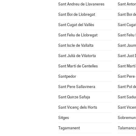
Sant Andreu de Llavaneres
Sant Anton
Sant Boi de Llobregat
Sant Boi d
Sant Cugat del Vallès
Sant Cuga
Sant Feliu de Llobregat
Sant Feliu
Sant Iscle de Vallalta
Sant Jaum
Sant Julià de Vilatorta
Sant Just
Sant Martí de Centelles
Sant Martí
Santpedor
Sant Pere 
Sant Pere Sallavinera
Sant Pol d
Sant Quirze Safaja
Sant Sadur
Sant Vicenç dels Horts
Sant Vicen
Sitges
Sobremun
Tagamanent
Talamanc