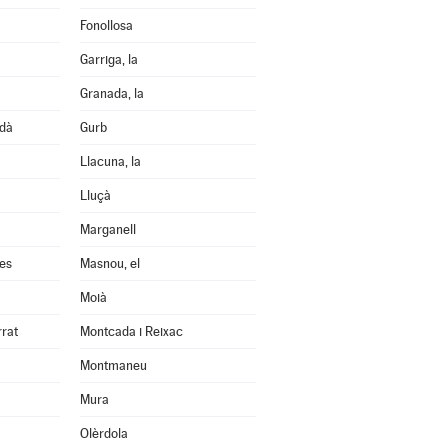
Fonollosa
Garriga, la
Granada, la
edà
Gurb
Llacuna, la
Lluçà
Marganell
les
Masnou, el
Moià
rrat
Montcada i Reixac
Montmaneu
Mura
Olèrdola