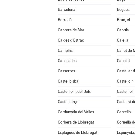
Barcelona
Begues
Borredà
Bruc, el
Cabrera de Mar
Cabrils
Caldes d'Estrac
Calella
Campins
Canet de 
Capellades
Capolat
Casserres
Castellar d
Castellbisbal
Castellcir
Castellfollit del Boix
Castellfoll
Castellterçol
Castellví 
Cerdanyola del Vallès
Cervelló
Corbera de Llobregat
Cornellà d
Esplugues de Llobregat
Espunyola, 