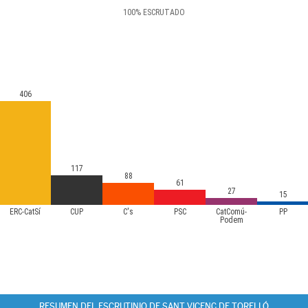
100
%
ESCRUTADO
406
117
88
61
27
15
ERC-CatSí
CUP
C's
PSC
CatComú-
PP
Podem
RESUMEN DEL ESCRUTINIO DE SANT VICENÇ DE TORELLÓ