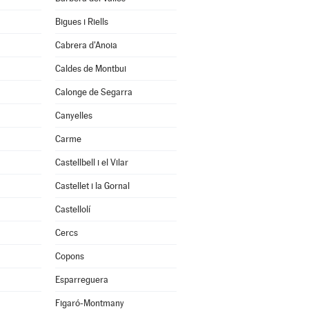
Bigues i Riells
Cabrera d'Anoia
Caldes de Montbui
Calonge de Segarra
Canyelles
Carme
Castellbell i el Vilar
Castellet i la Gornal
Castellolí
Cercs
Copons
Esparreguera
Figaró-Montmany