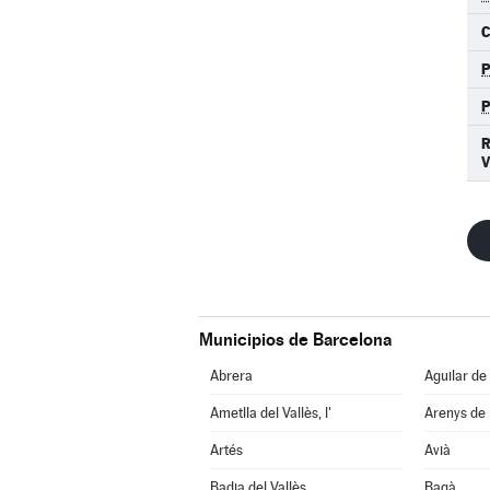
C
Municipios de Barcelona
Abrera
Aguilar de
Ametlla del Vallès, l'
Arenys de
Artés
Avià
Badia del Vallès
Bagà