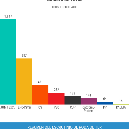
100
%
ESCRUTADO
1.817
987
421
252
182
141
64
15
JUNTSxCAT
ERC-CatSí
C's
PSC
CUP
CatComú-
PP
PACMA
Podem
RESUMEN DEL ESCRUTINIO DE RODA DE TER