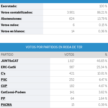
Escrutado:
100 %
Votos contabilizados:
3.901
86,21 %
Abstenciones:
624
13,79 %
Votos nulos:
6
0,15 %
Votos en blanco:
14
0,36 %
VOTOS POR PARTIDOS EN RODA DE TER
PARTIDO
VOTOS
%
JUNTSxCAT
1.817
46,65 %
ERC-CatSí
987
25,34 %
C's
421
10,81 %
PSC
252
6,47 %
CUP
182
4,67 %
CatComú-Podem
141
3,62 %
PP
64
1,64 %
PACMA
15
0,39 %