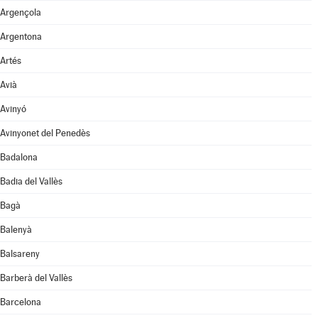
Argençola
Argentona
Artés
Avià
Avinyó
Avinyonet del Penedès
Badalona
Badia del Vallès
Bagà
Balenyà
Balsareny
Barberà del Vallès
Barcelona