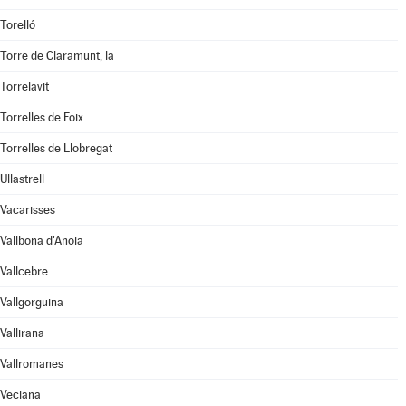
Torelló
Torre de Claramunt, la
Torrelavit
Torrelles de Foix
Torrelles de Llobregat
Ullastrell
Vacarisses
Vallbona d'Anoia
Vallcebre
Vallgorguina
Vallirana
Vallromanes
Veciana