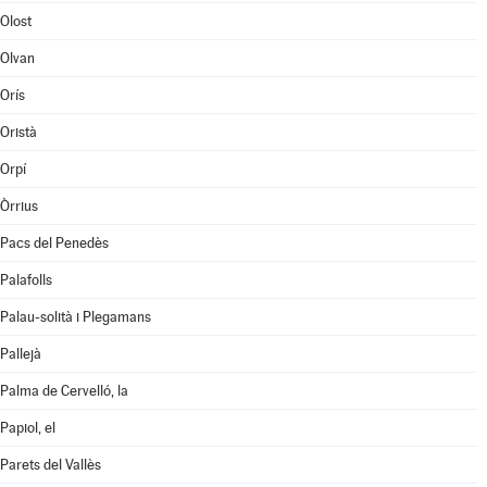
Olost
Olvan
Orís
Oristà
Orpí
Òrrius
Pacs del Penedès
Palafolls
Palau-solità i Plegamans
Pallejà
Palma de Cervelló, la
Papiol, el
Parets del Vallès