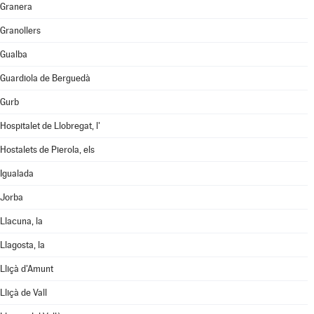
Granera
Granollers
Gualba
Guardiola de Berguedà
Gurb
Hospitalet de Llobregat, l'
Hostalets de Pierola, els
Igualada
Jorba
Llacuna, la
Llagosta, la
Lliçà d'Amunt
Lliçà de Vall