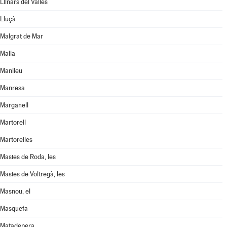
Llinars del Vallès
Lluçà
Malgrat de Mar
Malla
Manlleu
Manresa
Marganell
Martorell
Martorelles
Masies de Roda, les
Masies de Voltregà, les
Masnou, el
Masquefa
Matadepera