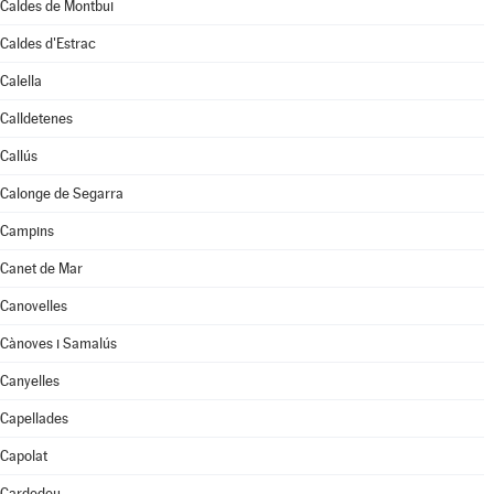
Caldes de Montbui
Caldes d'Estrac
Calella
Calldetenes
Callús
Calonge de Segarra
Campins
Canet de Mar
Canovelles
Cànoves i Samalús
Canyelles
Capellades
Capolat
Cardedeu