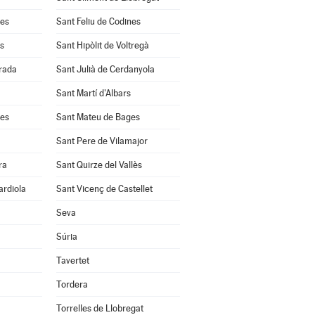
res
Sant Feliu de Codines
s
Sant Hipòlit de Voltregà
rrada
Sant Julià de Cerdanyola
Sant Martí d'Albars
les
Sant Mateu de Bages
Sant Pere de Vilamajor
ra
Sant Quirze del Vallès
ardiola
Sant Vicenç de Castellet
Seva
Súria
Tavertet
Tordera
Torrelles de Llobregat