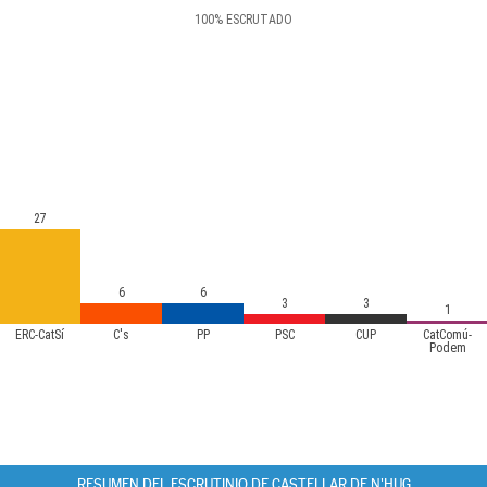
100
%
ESCRUTADO
27
6
6
3
3
1
ERC-CatSí
C's
PP
PSC
CUP
CatComú-
Podem
RESUMEN DEL ESCRUTINIO DE CASTELLAR DE N'HUG