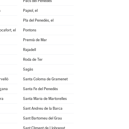
Pacs del Penedès
a
Papiol, el
Pla del Penedès, el
cafort, el
Pontons
Premià de Mar
Rajadell
Roda de Ter
Sagàs
velló
Santa Coloma de Gramenet
nçana
Santa Fe del Penedès
ra
Santa Maria de Martorelles
Sant Andreu de la Barca
Sant Bartomeu del Grau
Sant Climent de Llobregat