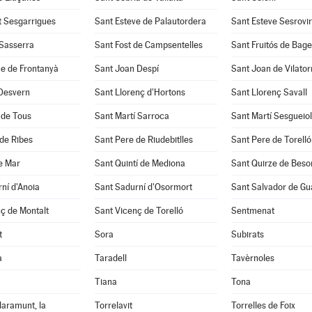
t Sesgarrigues
Sant Esteve de Palautordera
Sant Esteve Sesrovi
 Sasserra
Sant Fost de Campsentelles
Sant Fruitós de Bage
e de Frontanyà
Sant Joan Despí
Sant Joan de Vilato
 Desvern
Sant Llorenç d'Hortons
Sant Llorenç Savall
 de Tous
Sant Martí Sarroca
Sant Martí Sesgueio
de Ribes
Sant Pere de Riudebitlles
Sant Pere de Torelló
e Mar
Sant Quintí de Mediona
Sant Quirze de Beso
ní d'Anoia
Sant Sadurní d'Osormort
Sant Salvador de Gu
ç de Montalt
Sant Vicenç de Torelló
Sentmenat
t
Sora
Subirats
a
Taradell
Tavèrnoles
Tiana
Tona
laramunt, la
Torrelavit
Torrelles de Foix