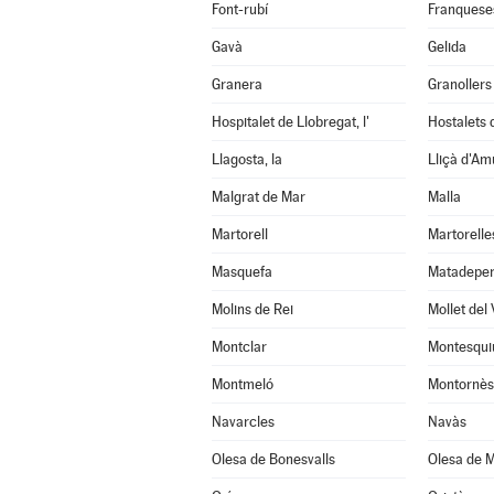
Font-rubí
Franqueses
Gavà
Gelida
Granera
Granollers
Hospitalet de Llobregat, l'
Hostalets d
Llagosta, la
Lliçà d'Am
Malgrat de Mar
Malla
Martorell
Martorelle
Masquefa
Matadepe
Molins de Rei
Mollet del 
Montclar
Montesqui
Montmeló
Montornès 
Navarcles
Navàs
Olesa de Bonesvalls
Olesa de M