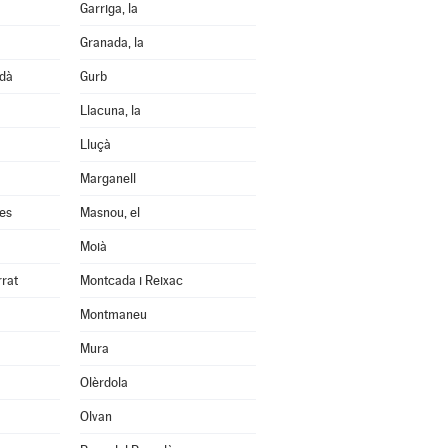
Garriga, la
Granada, la
edà
Gurb
Llacuna, la
Lluçà
Marganell
les
Masnou, el
Moià
rrat
Montcada i Reixac
Montmaneu
Mura
Olèrdola
Olvan