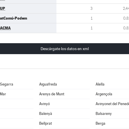
CUP
3
2,4
atComú-Podem
1
0,8
PACMA
1
0,8
Descárgate los datos en xml
 Segarra
Aiguafreda
Alella
 Mar
Arenys de Munt
Argençola
Avinyó
Avinyonet del Pened
Balenyà
Balsareny
Bellprat
Berga