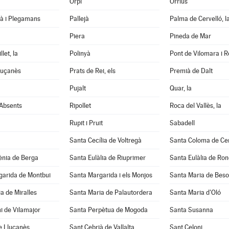
Orpí
Òrrius
tà i Plegamans
Pallejà
Palma de Cervelló, l
Piera
Pineda de Mar
let, la
Polinyà
Pont de Vilomara i Ro
luçanès
Prats de Rei, els
Premià de Dalt
Pujalt
Quar, la
 Absents
Ripollet
Roca del Vallès, la
Rupit i Pruit
Sabadell
Santa Cecília de Voltregà
Santa Coloma de Cer
ènia de Berga
Santa Eulàlia de Riuprimer
Santa Eulàlia de Ro
garida de Montbui
Santa Margarida i els Monjos
Santa Maria de Beso
a de Miralles
Santa Maria de Palautordera
Santa Maria d'Oló
i de Vilamajor
Santa Perpètua de Mogoda
Santa Susanna
e Lluçanès
Sant Cebrià de Vallalta
Sant Celoni