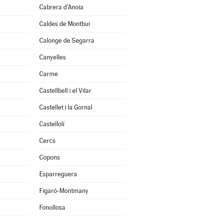
Cabrera d'Anoia
Caldes de Montbui
Calonge de Segarra
Canyelles
Carme
Castellbell i el Vilar
Castellet i la Gornal
Castellolí
Cercs
Copons
Esparreguera
Figaró-Montmany
Fonollosa