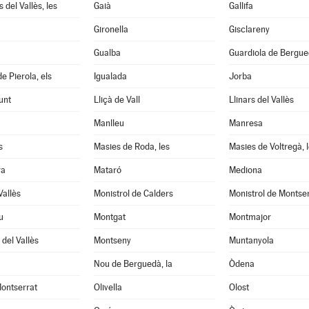
 del Vallès, les
Gaià
Gallifa
Gironella
Gisclareny
Gualba
Guardiola de Bergu
e Pierola, els
Igualada
Jorba
unt
Lliçà de Vall
Llinars del Vallès
Manlleu
Manresa
s
Masies de Roda, les
Masies de Voltregà, 
ra
Mataró
Mediona
Vallès
Monistrol de Calders
Monistrol de Montse
u
Montgat
Montmajor
del Vallès
Montseny
Muntanyola
Nou de Berguedà, la
Òdena
ontserrat
Olivella
Olost