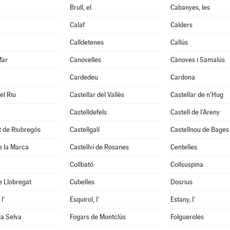
Brull, el
Cabanyes, les
Calaf
Calders
Calldetenes
Callús
Mar
Canovelles
Cànoves i Samalús
Cardedeu
Cardona
el Riu
Castellar del Vallès
Castellar de n'Hug
Castelldefels
Castell de l'Areny
it de Riubregós
Castellgalí
Castellnou de Bages
de la Marca
Castellví de Rosanes
Centelles
Collbató
Collsuspina
e Llobregat
Cubelles
Dosrius
l'
Esquirol, l'
Estany, l'
la Selva
Fogars de Montclús
Folgueroles