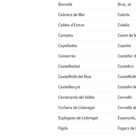
Borredà
Bruc, el
Cabrera de Mar
Cabrils
Caldes d'Estrac
Calella
Campins
Canet de 
Capellades
Capolat
Casserres
Castellar d
Castellbisbal
Castellcir
Castellfollit del Boix
Castellfoll
Castellterçol
Castellví 
Cerdanyola del Vallès
Cervelló
Corbera de Llobregat
Cornellà d
Esplugues de Llobregat
Espunyola, 
Fígols
Fogars de 