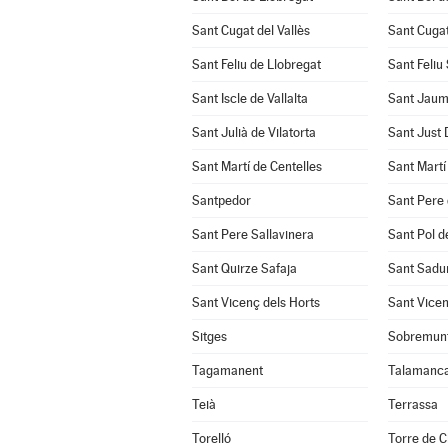
Sant Cugat del Vallès
Sant Cuga
Sant Feliu de Llobregat
Sant Feliu
Sant Iscle de Vallalta
Sant Jaum
Sant Julià de Vilatorta
Sant Just
Sant Martí de Centelles
Sant Martí
Santpedor
Sant Pere 
Sant Pere Sallavinera
Sant Pol d
Sant Quirze Safaja
Sant Sadur
Sant Vicenç dels Horts
Sant Vicen
Sitges
Sobremun
Tagamanent
Talamanc
Teià
Terrassa
Torelló
Torre de C