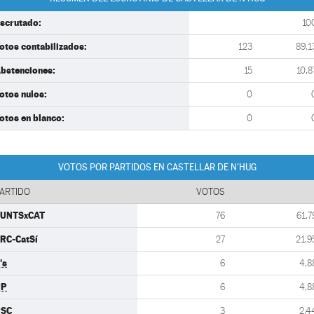
scrutado:
10
otos contabilizados:
123
89,1
bstenciones:
15
10,8
otos nulos:
0
otos en blanco:
0
VOTOS POR PARTIDOS EN CASTELLAR DE N'HUG
ARTIDO
VOTOS
UNTSxCAT
76
61,7
RC-CatSí
27
21,9
's
6
4,8
PP
6
4,8
PSC
3
2,4