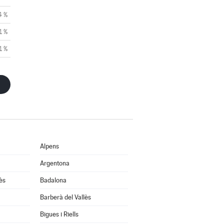
4 %
1 %
1 %
Alpens
Argentona
ès
Badalona
Barberà del Vallès
Bigues i Riells