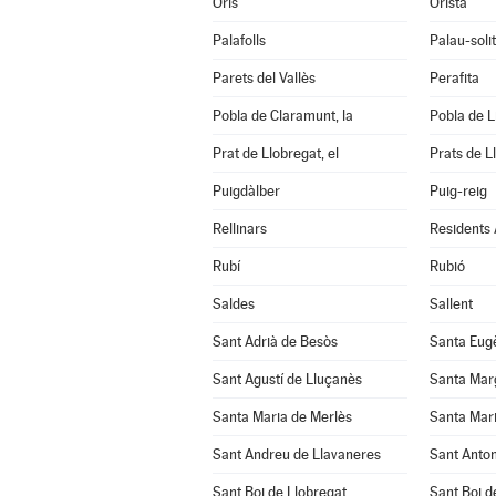
Orís
Oristà
Palafolls
Palau-soli
Parets del Vallès
Perafita
Pobla de Claramunt, la
Pobla de Lil
Prat de Llobregat, el
Prats de L
Puigdàlber
Puig-reig
Rellinars
Residents
Rubí
Rubió
Saldes
Sallent
Sant Adrià de Besòs
Santa Eug
Sant Agustí de Lluçanès
Santa Mar
Santa Maria de Merlès
Santa Mari
Sant Andreu de Llavaneres
Sant Anton
Sant Boi de Llobregat
Sant Boi d