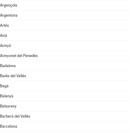
Argençola
Argentona
Artés
Avià
Avinyó
Avinyonet del Penedès
Badalona
Badia del Vallès
Bagà
Balenyà
Balsareny
Barberà del Vallès
Barcelona