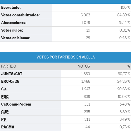
Escrutado:
100 %
Votos contabilizados:
6.063
84,89 %
Abstenciones:
1.079
15,11 %
Votos nulos:
19
0,31 %
Votos en blanco:
29
0,48 %
VOTOS POR PARTIDOS EN ALELLA
PARTIDO
VOTOS
%
JUNTSxCAT
1.860
30,77 %
ERC-CatSí
1.466
24,26 %
C's
1.247
20,63 %
PSC
609
10,08 %
CatComú-Podem
331
5,48 %
CUP
235
3,89 %
PP
211
3,49 %
PACMA
44
0,73 %