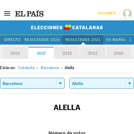
SUSCRÍBETE
Elecciones Cat
DIRECTO
RESULTADOS 2024
RESULTADOS 2021
EN MAPAS
C
2021
2017
2015
2012
2010
Estás en:
Cataluña
»
Barcelona
»
Alella
ALELLA
Número de votos