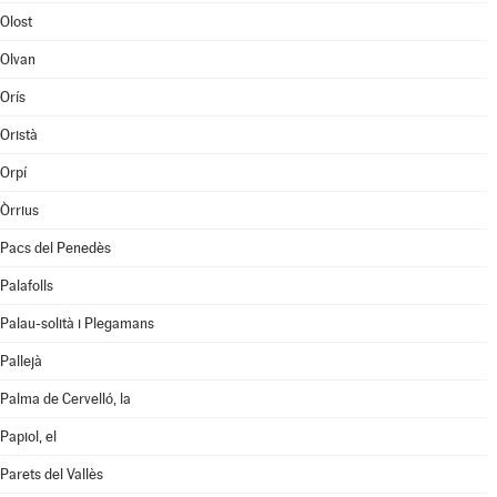
Olost
Olvan
Orís
Oristà
Orpí
Òrrius
Pacs del Penedès
Palafolls
Palau-solità i Plegamans
Pallejà
Palma de Cervelló, la
Papiol, el
Parets del Vallès