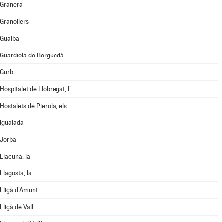
Granera
Granollers
Gualba
Guardiola de Berguedà
Gurb
Hospitalet de Llobregat, l'
Hostalets de Pierola, els
Igualada
Jorba
Llacuna, la
Llagosta, la
Lliçà d'Amunt
Lliçà de Vall