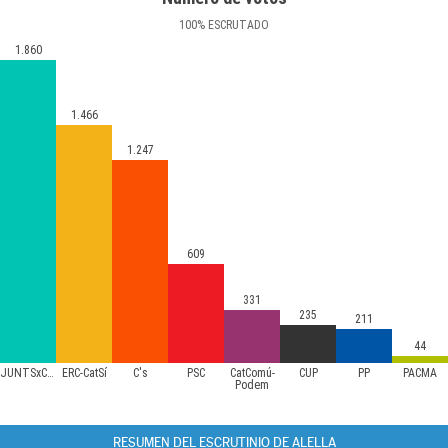
100
%
ESCRUTADO
1.860
1.466
1.247
609
331
235
211
44
JUNTSxCAT
ERC-CatSí
C's
PSC
CatComú-
CUP
PP
PACMA
Podem
RESUMEN DEL ESCRUTINIO DE ALELLA