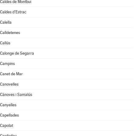
Caldes de Montbui
Caldes d'Estrac
Calella
Calldetenes
Callús
Calonge de Segarra
Campins
Canet de Mar
Canovelles
Cànoves i Samalús
Canyelles
Capellades
Capolat
Cardedeu