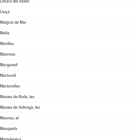
Llinars del Vallès
Lluçà
Malgrat de Mar
Malla
Manlleu
Manresa
Marganell
Martorell
Martorelles
Masies de Roda, les
Masies de Voltregà, les
Masnou, el
Masquefa
Matadepera