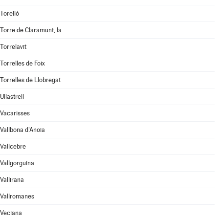
Torelló
Torre de Claramunt, la
Torrelavit
Torrelles de Foix
Torrelles de Llobregat
Ullastrell
Vacarisses
Vallbona d'Anoia
Vallcebre
Vallgorguina
Vallirana
Vallromanes
Veciana