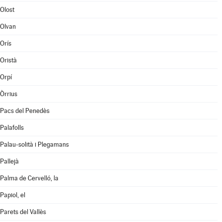
Olost
Olvan
Orís
Oristà
Orpí
Òrrius
Pacs del Penedès
Palafolls
Palau-solità i Plegamans
Pallejà
Palma de Cervelló, la
Papiol, el
Parets del Vallès