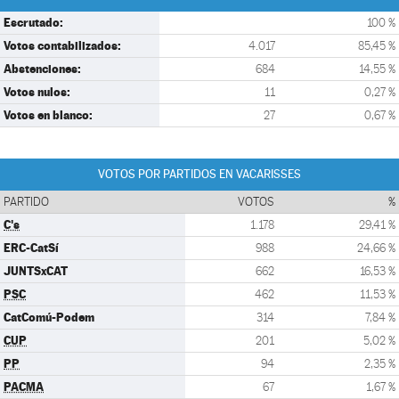
Escrutado:
100 %
Votos contabilizados:
4.017
85,45 %
Abstenciones:
684
14,55 %
Votos nulos:
11
0,27 %
Votos en blanco:
27
0,67 %
VOTOS POR PARTIDOS EN VACARISSES
PARTIDO
VOTOS
%
C's
1.178
29,41 %
ERC-CatSí
988
24,66 %
JUNTSxCAT
662
16,53 %
PSC
462
11,53 %
CatComú-Podem
314
7,84 %
CUP
201
5,02 %
PP
94
2,35 %
PACMA
67
1,67 %