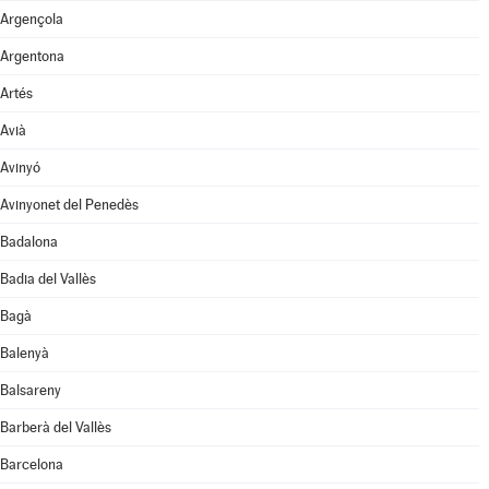
Argençola
Argentona
Artés
Avià
Avinyó
Avinyonet del Penedès
Badalona
Badia del Vallès
Bagà
Balenyà
Balsareny
Barberà del Vallès
Barcelona