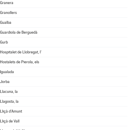
Granera
Granollers
Gualba
Guardiola de Berguedà
Gurb
Hospitalet de Llobregat, l'
Hostalets de Pierola, els
Igualada
Jorba
Llacuna, la
Llagosta, la
Lliçà d'Amunt
Lliçà de Vall