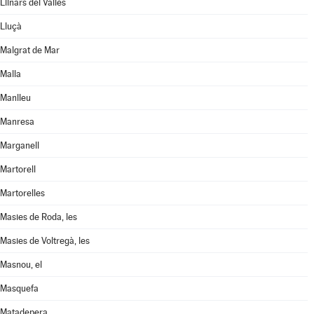
Llinars del Vallès
Lluçà
Malgrat de Mar
Malla
Manlleu
Manresa
Marganell
Martorell
Martorelles
Masies de Roda, les
Masies de Voltregà, les
Masnou, el
Masquefa
Matadepera