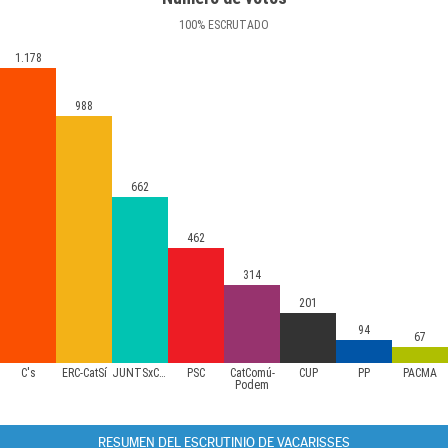
100
%
ESCRUTADO
1.178
988
662
462
314
201
94
67
C's
ERC-CatSí
JUNTSxCAT
PSC
CatComú-
CUP
PP
PACMA
Podem
RESUMEN DEL ESCRUTINIO DE VACARISSES