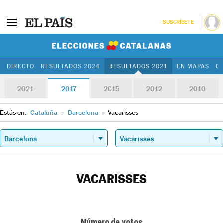
SUSCRÍBETE
Elecciones Cat
DIRECTO
RESULTADOS 2024
RESULTADOS 2021
EN MAPAS
C
2021
2017
2015
2012
2010
Estás en:
Cataluña
»
Barcelona
»
Vacarisses
VACARISSES
Número de votos