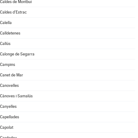
Caldes de Montbui
Caldes d'Estrac
Calella
Calldetenes
Callús
Calonge de Segarra
Campins
Canet de Mar
Canovelles
Cànoves i Samalús
Canyelles
Capellades
Capolat
Cardedeu