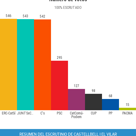
100
%
ESCRUTADO
546
543
542
295
127
98
68
15
ERC-CatSí
JUNTSxCAT
C's
PSC
CatComú-
CUP
PP
PACMA
Podem
RESUMEN DEL ESCRUTINIO DE CASTELLBELL I EL VILAR