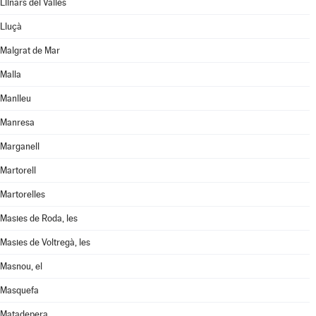
Llinars del Vallès
Lluçà
Malgrat de Mar
Malla
Manlleu
Manresa
Marganell
Martorell
Martorelles
Masies de Roda, les
Masies de Voltregà, les
Masnou, el
Masquefa
Matadepera