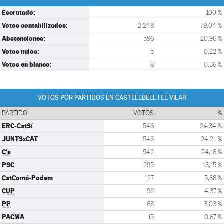
Escrutado:
100 %
Votos contabilizados:
2.248
79,04 %
Abstenciones:
596
20,96 %
Votos nulos:
5
0,22 %
Votos en blanco:
8
0,36 %
VOTOS POR PARTIDOS EN CASTELLBELL I EL VILAR
PARTIDO
VOTOS
%
ERC-CatSí
546
24,34 %
JUNTSxCAT
543
24,21 %
C's
542
24,16 %
PSC
295
13,15 %
CatComú-Podem
127
5,66 %
CUP
98
4,37 %
PP
68
3,03 %
PACMA
15
0,67 %