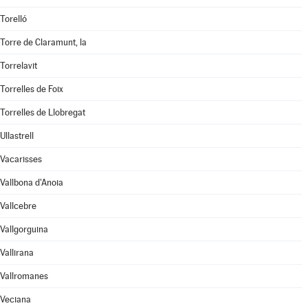
Torelló
Torre de Claramunt, la
Torrelavit
Torrelles de Foix
Torrelles de Llobregat
Ullastrell
Vacarisses
Vallbona d'Anoia
Vallcebre
Vallgorguina
Vallirana
Vallromanes
Veciana