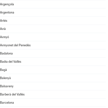
Argençola
Argentona
Artés
Avià
Avinyó
Avinyonet del Penedès
Badalona
Badia del Vallès
Bagà
Balenyà
Balsareny
Barberà del Vallès
Barcelona