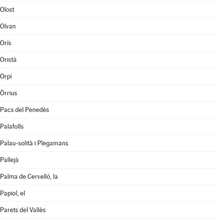
Olost
Olvan
Orís
Oristà
Orpí
Òrrius
Pacs del Penedès
Palafolls
Palau-solità i Plegamans
Pallejà
Palma de Cervelló, la
Papiol, el
Parets del Vallès