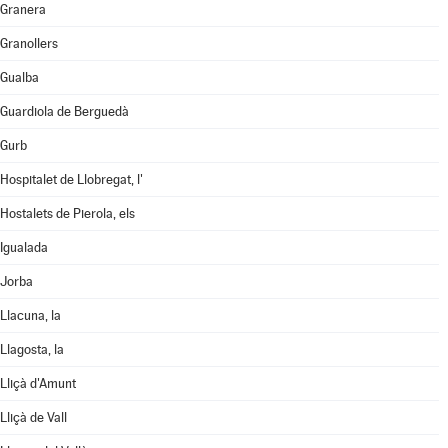
Granera
Granollers
Gualba
Guardiola de Berguedà
Gurb
Hospitalet de Llobregat, l'
Hostalets de Pierola, els
Igualada
Jorba
Llacuna, la
Llagosta, la
Lliçà d'Amunt
Lliçà de Vall