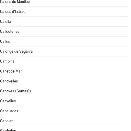
Caldes de Montbui
Caldes d'Estrac
Calella
Calldetenes
Callús
Calonge de Segarra
Campins
Canet de Mar
Canovelles
Cànoves i Samalús
Canyelles
Capellades
Capolat
Cardedeu