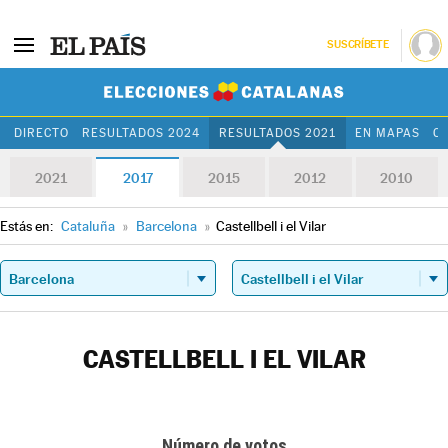
SUSCRÍBETE
Elecciones Cat
DIRECTO
RESULTADOS 2024
RESULTADOS 2021
EN MAPAS
C
2021
2017
2015
2012
2010
Estás en:
Cataluña
»
Barcelona
»
Castellbell i el Vilar
CASTELLBELL I EL VILAR
Número de votos