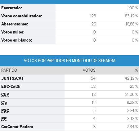
Escrutado:
100 %
Votos contabilizados:
128
83,12 %
Abstenciones:
26
16,88 %
Votos nulos:
0
0 %
Votos en blanco:
0
0 %
VOTOS POR PARTIDOS EN MONTOLIU DE SEGARRA
PARTIDO
VOTOS
%
JUNTSxCAT
54
42,19 %
ERC-CatSí
32
25 %
CUP
18
14,06 %
C's
12
9,38 %
PSC
5
3,91 %
PP
4
3,13 %
CatComú-Podem
3
2,34 %