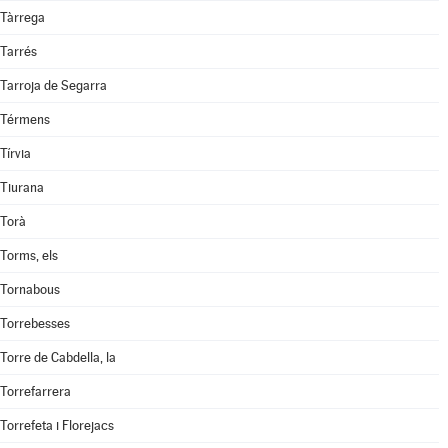
Tàrrega
Tarrés
Tarroja de Segarra
Térmens
Tírvia
Tiurana
Torà
Torms, els
Tornabous
Torrebesses
Torre de Cabdella, la
Torrefarrera
Torrefeta i Florejacs