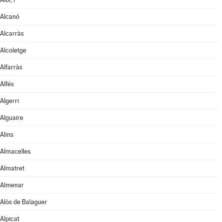
Alcanó
Alcarràs
Alcoletge
Alfarràs
Alfés
Algerri
Alguaire
Alins
Almacelles
Almatret
Almenar
Alòs de Balaguer
Alpicat