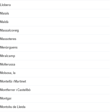
Llobera
Maials
Maldà
Massalcoreig
Massoteres
Menàrguens
Miralcamp
Mollerussa
Molsosa, la
Montellà i Martinet
Montferrer i Castellbò
Montgai
Montoliu de Lleida