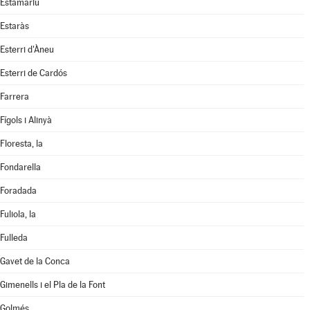
Estamariu
Estaràs
Esterri d'Àneu
Esterri de Cardós
Farrera
Fígols i Alinyà
Floresta, la
Fondarella
Foradada
Fuliola, la
Fulleda
Gavet de la Conca
Gimenells i el Pla de la Font
Golmés