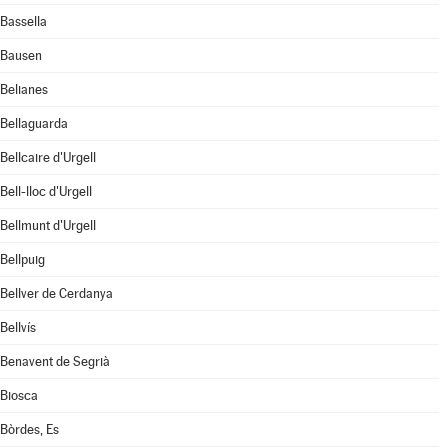
Bassella
Bausen
Belianes
Bellaguarda
Bellcaire d'Urgell
Bell-lloc d'Urgell
Bellmunt d'Urgell
Bellpuig
Bellver de Cerdanya
Bellvís
Benavent de Segrià
Biosca
Bòrdes, Es