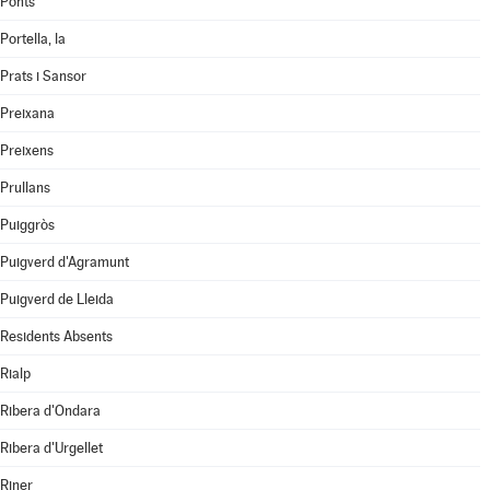
Ponts
Portella, la
Prats i Sansor
Preixana
Preixens
Prullans
Puiggròs
Puigverd d'Agramunt
Puigverd de Lleida
Residents Absents
Rialp
Ribera d'Ondara
Ribera d'Urgellet
Riner