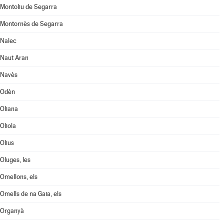
Montoliu de Segarra
Montornès de Segarra
Nalec
Naut Aran
Navès
Odèn
Oliana
Oliola
Olius
Oluges, les
Omellons, els
Omells de na Gaia, els
Organyà