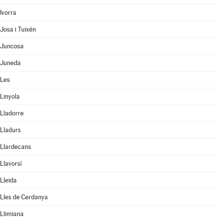
Ivorra
Josa i Tuixén
Juncosa
Juneda
Les
Linyola
Lladorre
Lladurs
Llardecans
Llavorsí
Lleida
Lles de Cerdanya
Llimiana