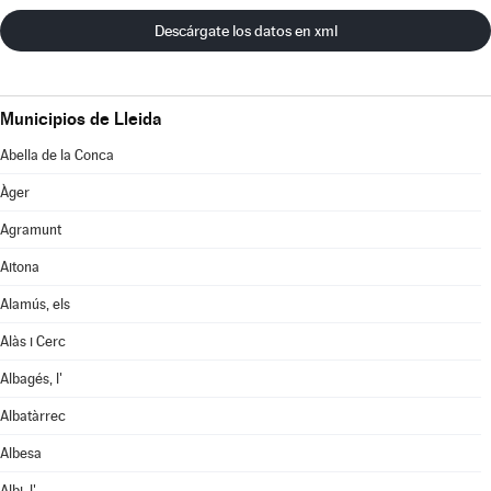
Descárgate los datos en xml
Municipios de Lleida
Abella de la Conca
Àger
Agramunt
Aitona
Alamús, els
Alàs i Cerc
Albagés, l'
Albatàrrec
Albesa
Albi, l'