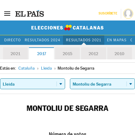
SUSCRÍBETE
Elecciones Cat
DIRECTO
RESULTADOS 2024
RESULTADOS 2021
EN MAPAS
C
2021
2017
2015
2012
2010
Estás en:
Cataluña
»
Lleida
»
Montoliu de Segarra
MONTOLIU DE SEGARRA
Número de votos