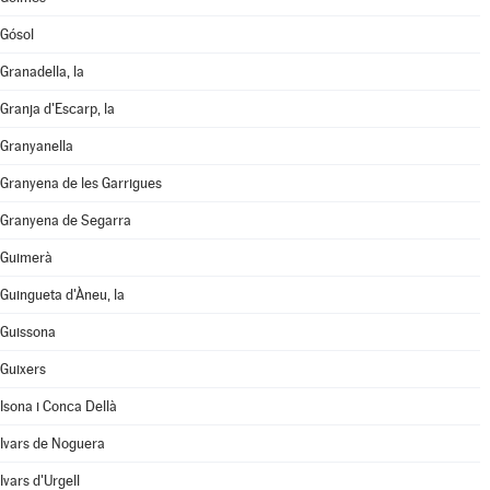
Gósol
Granadella, la
Granja d'Escarp, la
Granyanella
Granyena de les Garrigues
Granyena de Segarra
Guimerà
Guingueta d'Àneu, la
Guissona
Guixers
Isona i Conca Dellà
Ivars de Noguera
Ivars d'Urgell