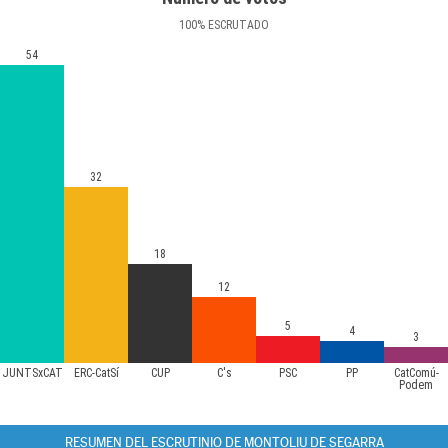
100
%
ESCRUTADO
54
32
18
12
5
4
3
JUNTSxCAT
ERC-CatSí
CUP
C's
PSC
PP
CatComú-
Podem
RESUMEN DEL ESCRUTINIO DE MONTOLIU DE SEGARRA