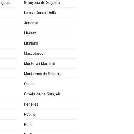
rigues
Granyena de Segarra
Isona i Conca Dellà
Juncosa
Lladurs
Llimiana
Massoteres
Montellà i Martinet
Montornès de Segarra
Oliana
Omells de na Gaia, els
Penelles
Poal, el
Ponts