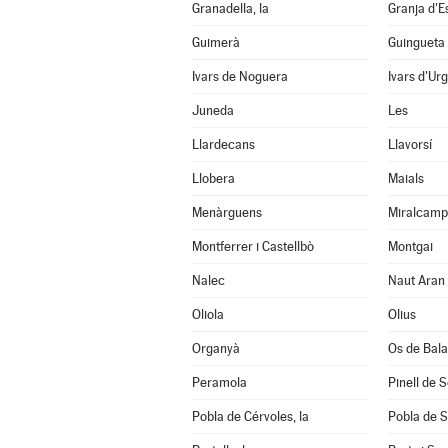
Granadella, la
Granja d'E
Guimerà
Guingueta 
Ivars de Noguera
Ivars d'Urg
Juneda
Les
Llardecans
Llavorsí
Llobera
Maials
Menàrguens
Miralcamp
Montferrer i Castellbò
Montgai
Nalec
Naut Aran
Oliola
Olius
Organyà
Os de Bal
Peramola
Pinell de 
Pobla de Cérvoles, la
Pobla de S