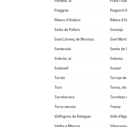
Portella, la
Prats i Sa
Puiggròs
Puigverd 
Ribera d'Ondara
Ribera d'U
Salàs de Pallars
Sanaüja
Sant Llorenç de Morunys
Sant Martí
Senterada
Sentiu de S
Soleràs, el
Solsona
Sudanell
Sunyer
Tarrés
Tarroja de
Torà
Torms, els
Torrefarrera
Torrefeta i
Torre-serona
Tremp
Vallfogona de Balaguer
Valls d'Agui
Vielha e Mijaran
Vilagrassa