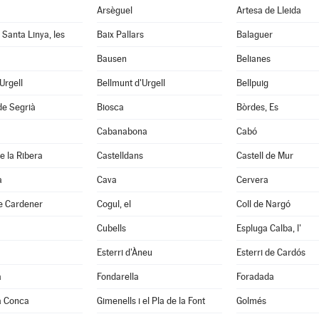
Arsèguel
Artesa de Lleida
 Santa Linya, les
Baix Pallars
Balaguer
Bausen
Belianes
'Urgell
Bellmunt d'Urgell
Bellpuig
de Segrià
Biosca
Bòrdes, Es
Cabanabona
Cabó
e la Ribera
Castelldans
Castell de Mur
à
Cava
Cervera
e Cardener
Cogul, el
Coll de Nargó
Cubells
Espluga Calba, l'
Esterri d'Àneu
Esterri de Cardós
a
Fondarella
Foradada
a Conca
Gimenells i el Pla de la Font
Golmés