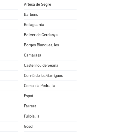
Artesa de Segre
Barbens
Bellaguarda
Bellver de Cerdanya
Borges Blanques, les
Camarasa
Castellnou de Seana
Cervià de les Garrigues
Coma i la Pedra, la
Espot
Farrera
Fuliola, la
Gósol