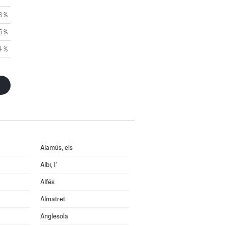
3 %
5 %
4 %
Alamús, els
Albi, l'
Alfés
Almatret
Anglesola