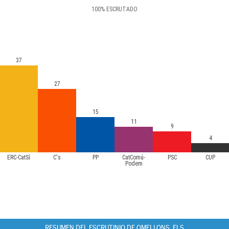
100
%
ESCRUTADO
37
27
15
11
9
4
ERC-CatSí
C's
PP
CatComú-
PSC
CUP
Podem
RESUMEN DEL ESCRUTINIO DE OMELLONS, ELS