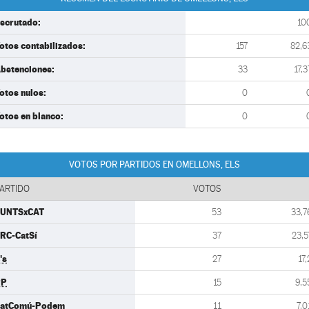
scrutado:
10
otos contabilizados:
157
82,6
bstenciones:
33
17,3
otos nulos:
0
otos en blanco:
0
VOTOS POR PARTIDOS EN OMELLONS, ELS
ARTIDO
VOTOS
UNTSxCAT
53
33,7
RC-CatSí
37
23,5
's
27
17,
PP
15
9,5
atComú-Podem
11
7,0