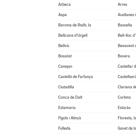
Arbeca
Arres
Aspa
Avellanes i
Baronia de Rialb, la
Bassella
Bellcaire d'Urgell
Bell-lloc d
Bellvís
Benavent 
Bossòst
Bovera
Canejan
Castellar d
Castelló de Farfanya
Castellser
Ciutadilla
Clariana d
Conca de Dalt
Corbins
Estamariu
Estaràs
Fígols i Alinyà
Floresta, l
Fulleda
Gavet de l