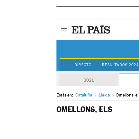
DIRECTO
RESULTADOS 2024
2021
Estás en:
Cataluña
»
Lleida
»
Omellons, el
OMELLONS, ELS