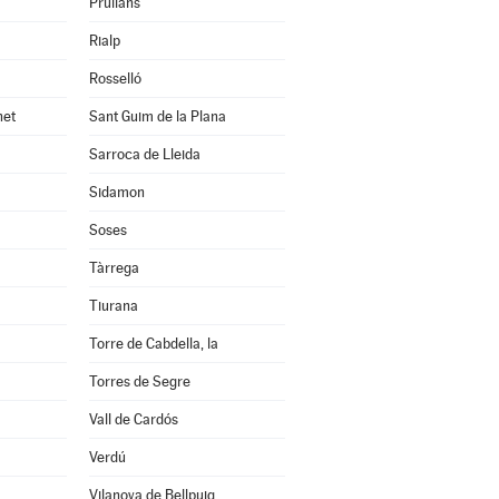
Prullans
Rialp
Rosselló
net
Sant Guim de la Plana
Sarroca de Lleida
Sidamon
Soses
Tàrrega
Tiurana
Torre de Cabdella, la
Torres de Segre
Vall de Cardós
Verdú
Vilanova de Bellpuig