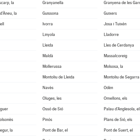
scarp, la
Granyanella
Granyena de les Gar
d'Àneu, la
Guissona
Guixers
ell
Ivorra
Josa i Tuixén
Linyola
Lladorre
Lleida
Lles de Cerdanya
Maldà
Massalcoreig
Mollerussa
Molsosa, la
Montoliu de Lleida
Montoliu de Segarra
Navès
Odèn
Oluges, les
Omellons, els
aguer
Ossó de Sió
Palau d'Anglesola, el
Solsonès
Pinós
Plans de Sió, els
egur, la
Pont de Bar, el
Pont de Suert, el