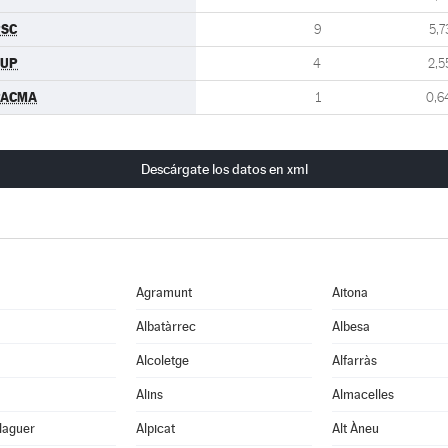
PSC
9
5,7
CUP
4
2,5
PACMA
1
0,6
Descárgate los datos en xml
Agramunt
Aitona
Albatàrrec
Albesa
Alcoletge
Alfarràs
Alins
Almacelles
laguer
Alpicat
Alt Àneu