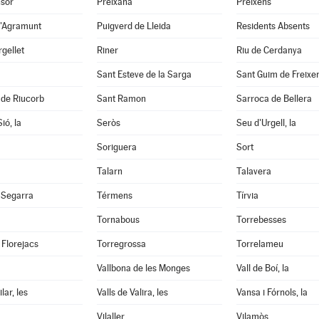
nsor
Preixana
Preixens
d'Agramunt
Puigverd de Lleida
Residents Absents
rgellet
Riner
Riu de Cerdanya
Sant Esteve de la Sarga
Sant Guim de Freixe
 de Riucorb
Sant Ramon
Sarroca de Bellera
ió, la
Seròs
Seu d'Urgell, la
Soriguera
Sort
Talarn
Talavera
 Segarra
Térmens
Tírvia
Tornabous
Torrebesses
 Florejacs
Torregrossa
Torrelameu
Vallbona de les Monges
Vall de Boí, la
lar, les
Valls de Valira, les
Vansa i Fórnols, la
Vilaller
Vilamòs