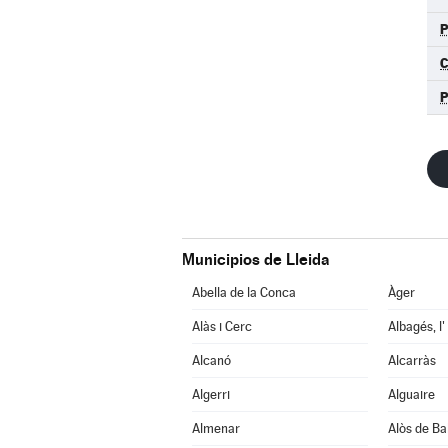
Municipios de Lleida
Abella de la Conca
Àger
Alàs i Cerc
Albagés, l'
Alcanó
Alcarràs
Algerri
Alguaire
Almenar
Alòs de Ba