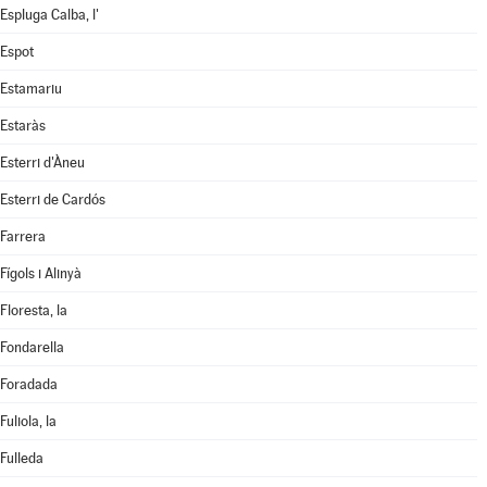
Espluga Calba, l'
Espot
Estamariu
Estaràs
Esterri d'Àneu
Esterri de Cardós
Farrera
Fígols i Alinyà
Floresta, la
Fondarella
Foradada
Fuliola, la
Fulleda