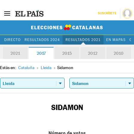
SUSCRÍBETE
Elecciones Cat
DIRECTO
RESULTADOS 2024
RESULTADOS 2021
EN MAPAS
C
2021
2017
2015
2012
2010
Estás en:
Cataluña
»
Lleida
»
Sidamon
SIDAMON
Número de votos