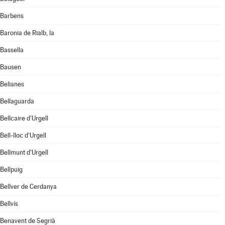
Barbens
Baronia de Rialb, la
Bassella
Bausen
Belianes
Bellaguarda
Bellcaire d'Urgell
Bell-lloc d'Urgell
Bellmunt d'Urgell
Bellpuig
Bellver de Cerdanya
Bellvís
Benavent de Segrià