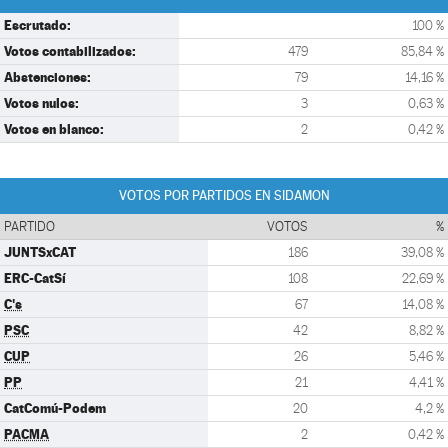
Escrutado:
100 %
Votos contabilizados:
479
85,84 %
Abstenciones:
79
14,16 %
Votos nulos:
3
0,63 %
Votos en blanco:
2
0,42 %
VOTOS POR PARTIDOS EN SIDAMON
PARTIDO
VOTOS
%
JUNTSxCAT
186
39,08 %
ERC-CatSí
108
22,69 %
C's
67
14,08 %
PSC
42
8,82 %
CUP
26
5,46 %
PP
21
4,41 %
CatComú-Podem
20
4,2 %
PACMA
2
0,42 %