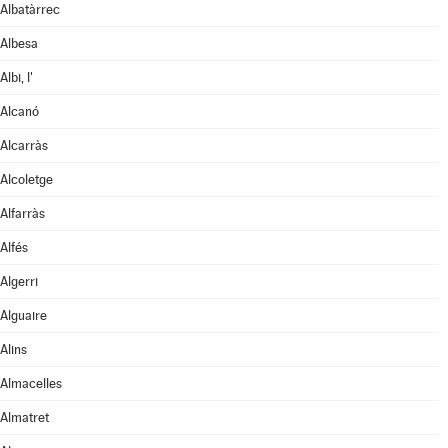
Albatàrrec
Albesa
Albi, l'
Alcanó
Alcarràs
Alcoletge
Alfarràs
Alfés
Algerri
Alguaire
Alins
Almacelles
Almatret