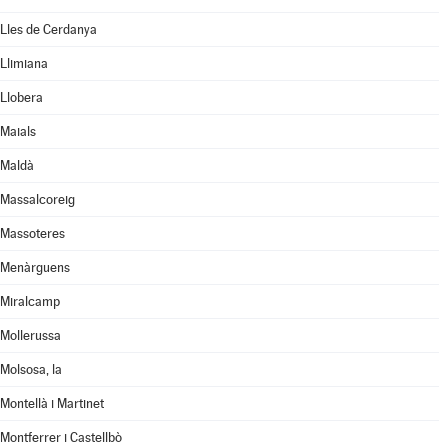
Lles de Cerdanya
Llimiana
Llobera
Maials
Maldà
Massalcoreig
Massoteres
Menàrguens
Miralcamp
Mollerussa
Molsosa, la
Montellà i Martinet
Montferrer i Castellbò