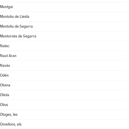
Montgai
Montoliu de Lleida
Montoliu de Segarra
Montornès de Segarra
Nalec
Naut Aran
Navès
Odèn
Oliana
Oliola
Olius
Oluges, les
Omellons, els