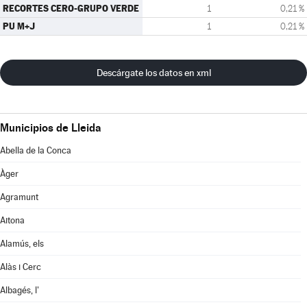
RECORTES CERO-GRUPO VERDE
1
0,21 %
PU M+J
1
0,21 %
Descárgate los datos en xml
Municipios de Lleida
Abella de la Conca
Àger
Agramunt
Aitona
Alamús, els
Alàs i Cerc
Albagés, l'