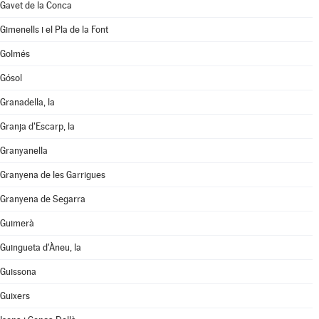
Gavet de la Conca
Gimenells i el Pla de la Font
Golmés
Gósol
Granadella, la
Granja d'Escarp, la
Granyanella
Granyena de les Garrigues
Granyena de Segarra
Guimerà
Guingueta d'Àneu, la
Guissona
Guixers