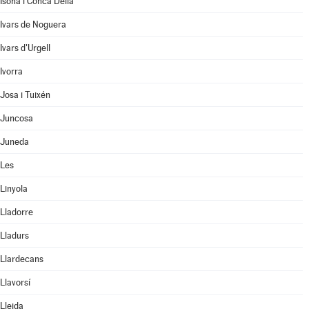
Isona i Conca Dellà
Ivars de Noguera
Ivars d'Urgell
Ivorra
Josa i Tuixén
Juncosa
Juneda
Les
Linyola
Lladorre
Lladurs
Llardecans
Llavorsí
Lleida