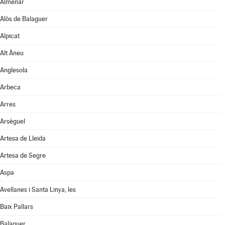
Almenar
Alòs de Balaguer
Alpicat
Alt Àneu
Anglesola
Arbeca
Arres
Arsèguel
Artesa de Lleida
Artesa de Segre
Aspa
Avellanes i Santa Linya, les
Baix Pallars
Balaguer