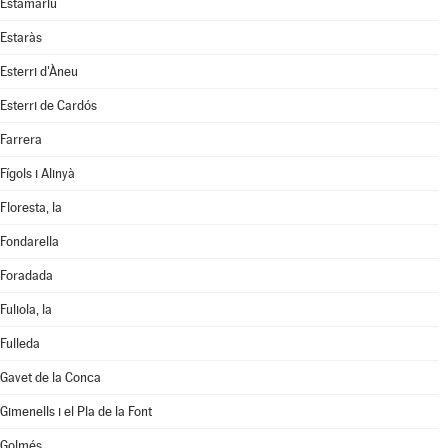
Estamariu
Estaràs
Esterri d'Àneu
Esterri de Cardós
Farrera
Fígols i Alinyà
Floresta, la
Fondarella
Foradada
Fuliola, la
Fulleda
Gavet de la Conca
Gimenells i el Pla de la Font
Golmés