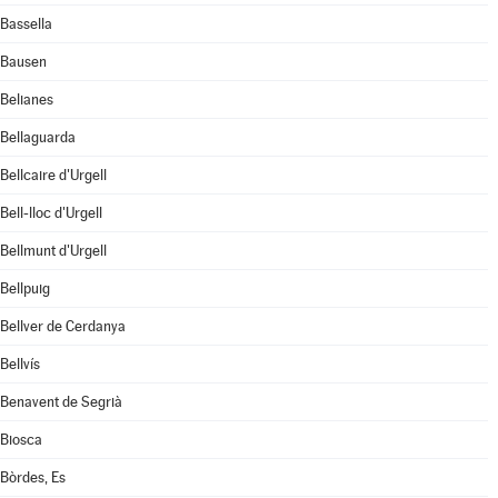
Bassella
Bausen
Belianes
Bellaguarda
Bellcaire d'Urgell
Bell-lloc d'Urgell
Bellmunt d'Urgell
Bellpuig
Bellver de Cerdanya
Bellvís
Benavent de Segrià
Biosca
Bòrdes, Es