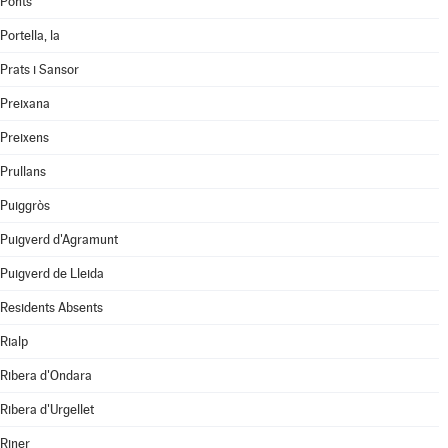
Ponts
Portella, la
Prats i Sansor
Preixana
Preixens
Prullans
Puiggròs
Puigverd d'Agramunt
Puigverd de Lleida
Residents Absents
Rialp
Ribera d'Ondara
Ribera d'Urgellet
Riner