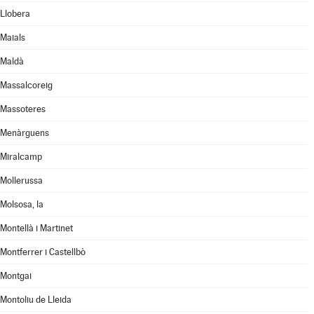
Llobera
Maials
Maldà
Massalcoreig
Massoteres
Menàrguens
Miralcamp
Mollerussa
Molsosa, la
Montellà i Martinet
Montferrer i Castellbò
Montgai
Montoliu de Lleida