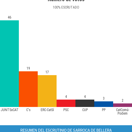
100
%
ESCRUTADO
46
19
17
4
4
3
2
JUNTSxCAT
C's
ERC-CatSí
PSC
CUP
PP
CatComú-
Podem
RESUMEN DEL ESCRUTINIO DE SARROCA DE BELLERA