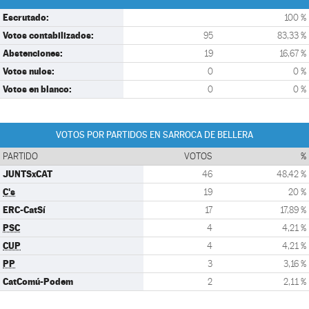
Escrutado:
100 %
Votos contabilizados:
95
83,33 %
Abstenciones:
19
16,67 %
Votos nulos:
0
0 %
Votos en blanco:
0
0 %
VOTOS POR PARTIDOS EN SARROCA DE BELLERA
PARTIDO
VOTOS
%
JUNTSxCAT
46
48,42 %
C's
19
20 %
ERC-CatSí
17
17,89 %
PSC
4
4,21 %
CUP
4
4,21 %
PP
3
3,16 %
CatComú-Podem
2
2,11 %