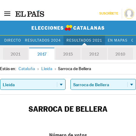
SUSCRÍBETE
Elecciones Cat
DIRECTO
RESULTADOS 2024
RESULTADOS 2021
EN MAPAS
C
2021
2017
2015
2012
2010
Estás en:
Cataluña
»
Lleida
»
Sarroca de Bellera
SARROCA DE BELLERA
Número de votos