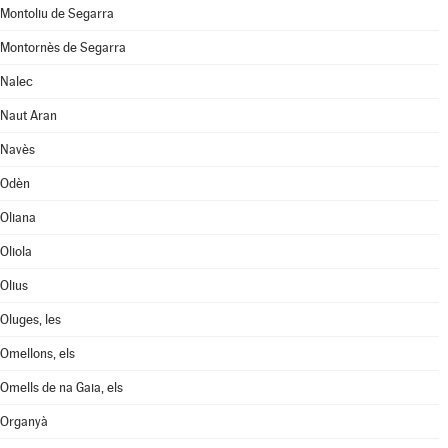
Montoliu de Segarra
Montornès de Segarra
Nalec
Naut Aran
Navès
Odèn
Oliana
Oliola
Olius
Oluges, les
Omellons, els
Omells de na Gaia, els
Organyà