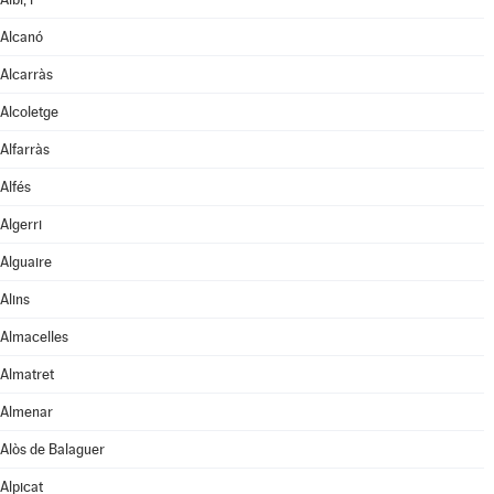
Alcanó
Alcarràs
Alcoletge
Alfarràs
Alfés
Algerri
Alguaire
Alins
Almacelles
Almatret
Almenar
Alòs de Balaguer
Alpicat