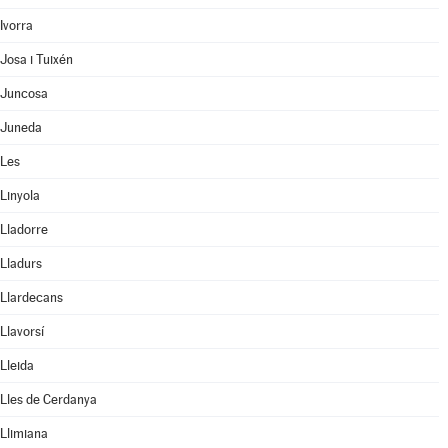
Ivorra
Josa i Tuixén
Juncosa
Juneda
Les
Linyola
Lladorre
Lladurs
Llardecans
Llavorsí
Lleida
Lles de Cerdanya
Llimiana