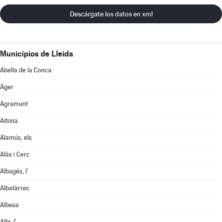
Descárgate los datos en xml
Municipios de Lleida
Abella de la Conca
Àger
Agramunt
Aitona
Alamús, els
Alàs i Cerc
Albagés, l'
Albatàrrec
Albesa
Albi, l'