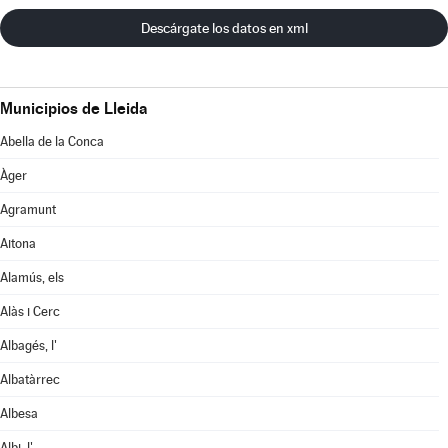
Descárgate los datos en xml
Municipios de Lleida
Abella de la Conca
Àger
Agramunt
Aitona
Alamús, els
Alàs i Cerc
Albagés, l'
Albatàrrec
Albesa
Albi, l'