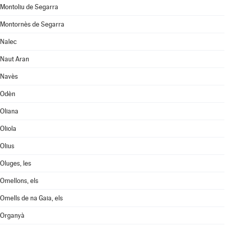
Montoliu de Segarra
Montornès de Segarra
Nalec
Naut Aran
Navès
Odèn
Oliana
Oliola
Olius
Oluges, les
Omellons, els
Omells de na Gaia, els
Organyà