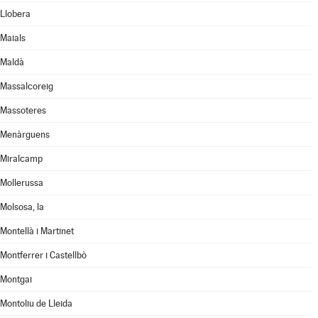
Llobera
Maials
Maldà
Massalcoreig
Massoteres
Menàrguens
Miralcamp
Mollerussa
Molsosa, la
Montellà i Martinet
Montferrer i Castellbò
Montgai
Montoliu de Lleida