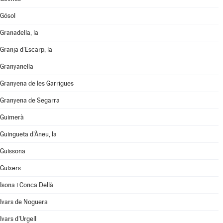
Gósol
Granadella, la
Granja d'Escarp, la
Granyanella
Granyena de les Garrigues
Granyena de Segarra
Guimerà
Guingueta d'Àneu, la
Guissona
Guixers
Isona i Conca Dellà
Ivars de Noguera
Ivars d'Urgell