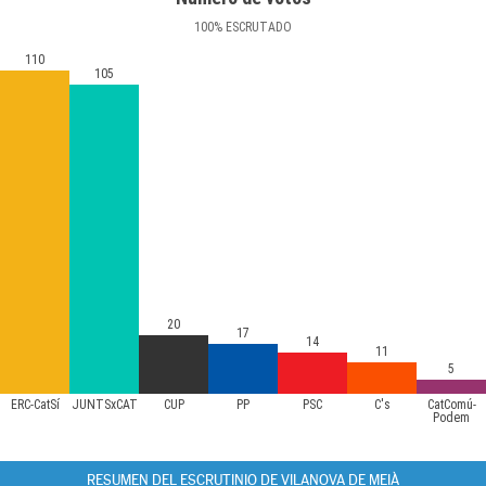
100
%
ESCRUTADO
110
105
20
17
14
11
5
ERC-CatSí
JUNTSxCAT
CUP
PP
PSC
C's
CatComú-
Podem
RESUMEN DEL ESCRUTINIO DE VILANOVA DE MEIÀ