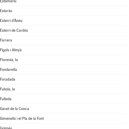
Estamariu
Estaràs
Esterri d'Àneu
Esterri de Cardós
Farrera
Fígols i Alinyà
Floresta, la
Fondarella
Foradada
Fuliola, la
Fulleda
Gavet de la Conca
Gimenells i el Pla de la Font
Golmés