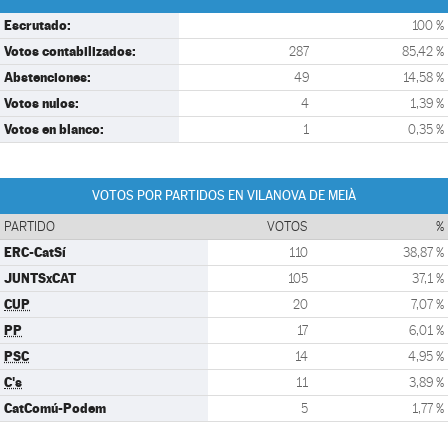
Escrutado:
100 %
Votos contabilizados:
287
85,42 %
Abstenciones:
49
14,58 %
Votos nulos:
4
1,39 %
Votos en blanco:
1
0,35 %
VOTOS POR PARTIDOS EN VILANOVA DE MEIÀ
PARTIDO
VOTOS
%
ERC-CatSí
110
38,87 %
JUNTSxCAT
105
37,1 %
CUP
20
7,07 %
PP
17
6,01 %
PSC
14
4,95 %
C's
11
3,89 %
CatComú-Podem
5
1,77 %