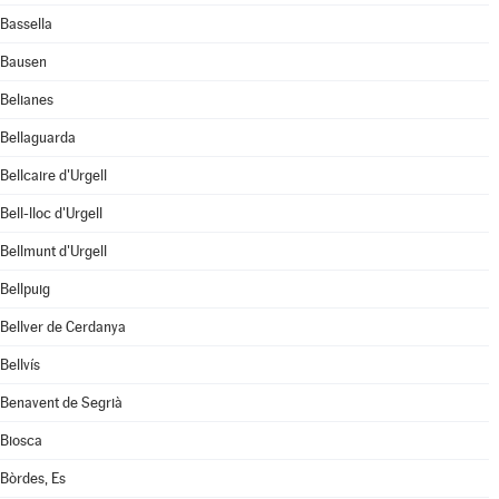
Bassella
Bausen
Belianes
Bellaguarda
Bellcaire d'Urgell
Bell-lloc d'Urgell
Bellmunt d'Urgell
Bellpuig
Bellver de Cerdanya
Bellvís
Benavent de Segrià
Biosca
Bòrdes, Es