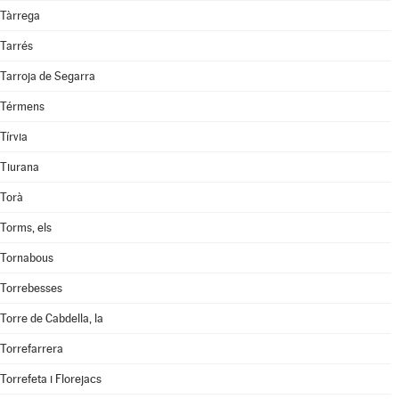
Tàrrega
Tarrés
Tarroja de Segarra
Térmens
Tírvia
Tiurana
Torà
Torms, els
Tornabous
Torrebesses
Torre de Cabdella, la
Torrefarrera
Torrefeta i Florejacs