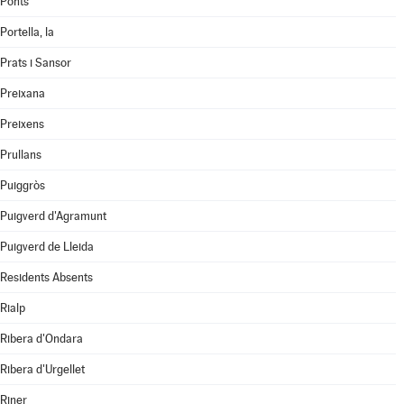
Ponts
Portella, la
Prats i Sansor
Preixana
Preixens
Prullans
Puiggròs
Puigverd d'Agramunt
Puigverd de Lleida
Residents Absents
Rialp
Ribera d'Ondara
Ribera d'Urgellet
Riner