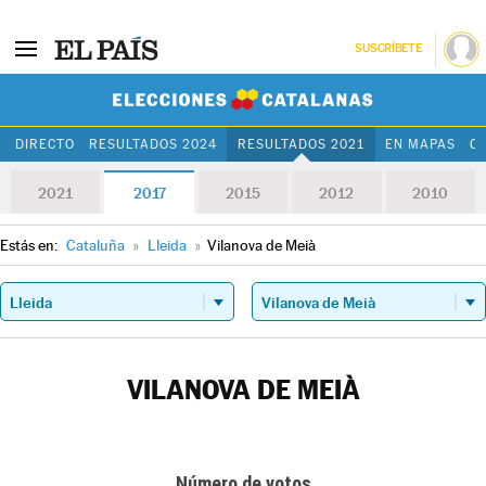
SUSCRÍBETE
Elecciones Cat
DIRECTO
RESULTADOS 2024
RESULTADOS 2021
EN MAPAS
C
2021
2017
2015
2012
2010
Estás en:
Cataluña
»
Lleida
»
Vilanova de Meià
VILANOVA DE MEIÀ
Número de votos