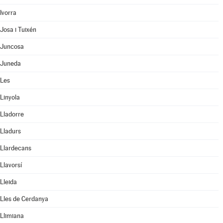
Ivorra
Josa i Tuixén
Juncosa
Juneda
Les
Linyola
Lladorre
Lladurs
Llardecans
Llavorsí
Lleida
Lles de Cerdanya
Llimiana