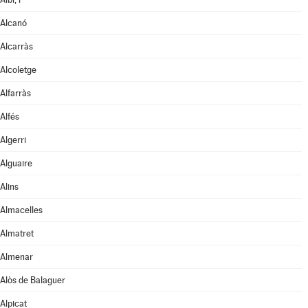
Alcanó
Alcarràs
Alcoletge
Alfarràs
Alfés
Algerri
Alguaire
Alins
Almacelles
Almatret
Almenar
Alòs de Balaguer
Alpicat