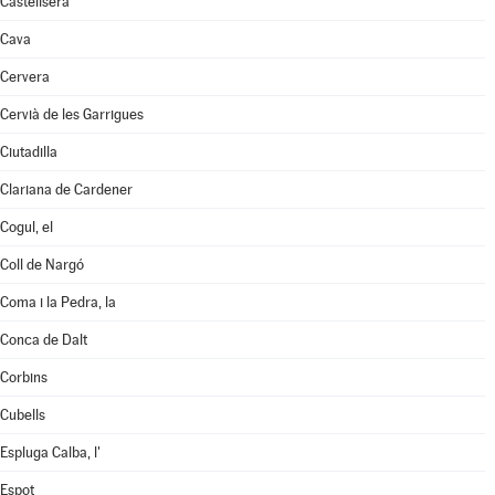
Castellserà
Cava
Cervera
Cervià de les Garrigues
Ciutadilla
Clariana de Cardener
Cogul, el
Coll de Nargó
Coma i la Pedra, la
Conca de Dalt
Corbins
Cubells
Espluga Calba, l'
Espot