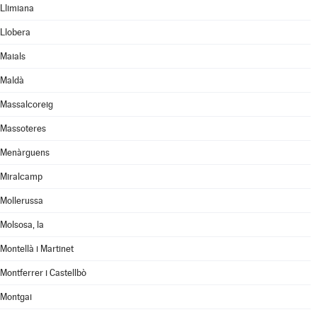
Llimiana
Llobera
Maials
Maldà
Massalcoreig
Massoteres
Menàrguens
Miralcamp
Mollerussa
Molsosa, la
Montellà i Martinet
Montferrer i Castellbò
Montgai