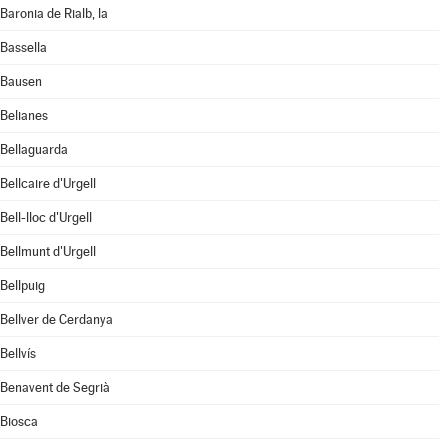
Baronia de Rialb, la
Bassella
Bausen
Belianes
Bellaguarda
Bellcaire d'Urgell
Bell-lloc d'Urgell
Bellmunt d'Urgell
Bellpuig
Bellver de Cerdanya
Bellvís
Benavent de Segrià
Biosca