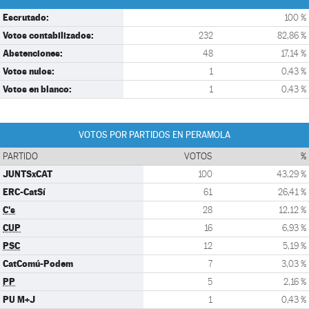
Escrutado:
100 %
Votos contabilizados:
232
82,86 %
Abstenciones:
48
17,14 %
Votos nulos:
1
0,43 %
Votos en blanco:
1
0,43 %
VOTOS POR PARTIDOS EN PERAMOLA
PARTIDO
VOTOS
%
JUNTSxCAT
100
43,29 %
ERC-CatSí
61
26,41 %
C's
28
12,12 %
CUP
16
6,93 %
PSC
12
5,19 %
CatComú-Podem
7
3,03 %
PP
5
2,16 %
PU M+J
1
0,43 %