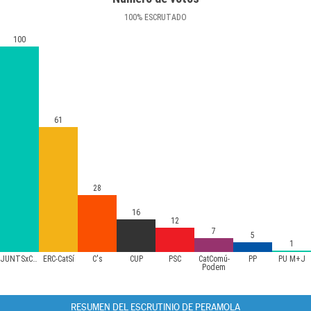
100
%
ESCRUTADO
100
61
28
16
12
7
5
1
JUNTSxCAT
ERC-CatSí
C's
CUP
PSC
CatComú-
PP
PU M+J
Podem
RESUMEN DEL ESCRUTINIO DE PERAMOLA