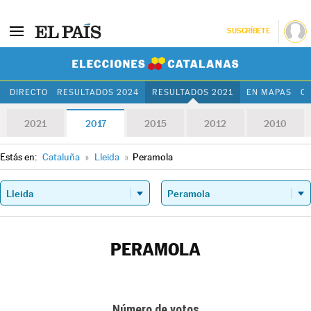
SUSCRÍBETE
Elecciones Cat
DIRECTO
RESULTADOS 2024
RESULTADOS 2021
EN MAPAS
C
2021
2017
2015
2012
2010
Estás en:
Cataluña
»
Lleida
»
Peramola
PERAMOLA
Número de votos