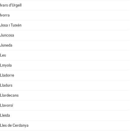
Ivars d'Urgell
Ivorra
Josa i Tuixén
Juncosa
Juneda
Les
Linyola
Lladorre
Lladurs
Llardecans
Llavorsí
Lleida
Lles de Cerdanya