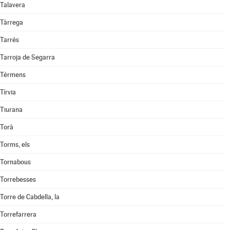
Talavera
Tàrrega
Tarrés
Tarroja de Segarra
Térmens
Tírvia
Tiurana
Torà
Torms, els
Tornabous
Torrebesses
Torre de Cabdella, la
Torrefarrera