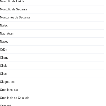
Montoliu de Lleida
Montoliu de Segarra
Montornès de Segarra
Nalec
Naut Aran
Navès
Odèn
Oliana
Oliola
Olius
Oluges, les
Omellons, els
Omells de na Gaia, els
Organyà