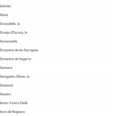
Golmés
Gósol
Granadella, la
Granja d'Escarp, la
Granyanella
Granyena de les Garrigues
Granyena de Segarra
Guimerà
Guingueta d'Àneu, la
Guissona
Guixers
Isona i Conca Dellà
Ivars de Noguera