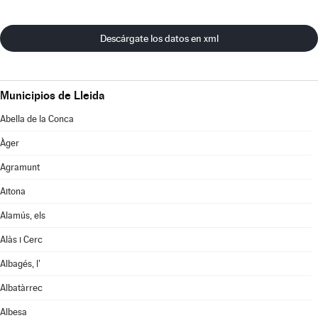
Descárgate los datos en xml
Municipios de Lleida
Abella de la Conca
Àger
Agramunt
Aitona
Alamús, els
Alàs i Cerc
Albagés, l'
Albatàrrec
Albesa