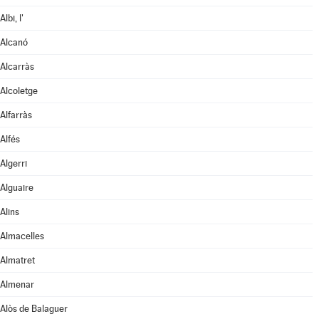
Albi, l'
Alcanó
Alcarràs
Alcoletge
Alfarràs
Alfés
Algerri
Alguaire
Alins
Almacelles
Almatret
Almenar
Alòs de Balaguer