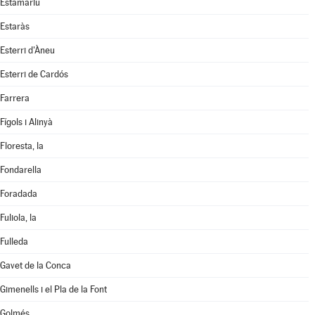
Estamariu
Estaràs
Esterri d'Àneu
Esterri de Cardós
Farrera
Fígols i Alinyà
Floresta, la
Fondarella
Foradada
Fuliola, la
Fulleda
Gavet de la Conca
Gimenells i el Pla de la Font
Golmés