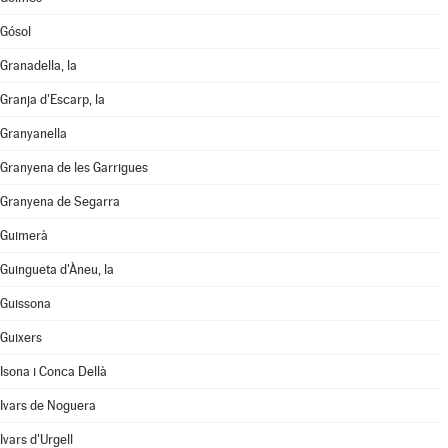
Gósol
Granadella, la
Granja d'Escarp, la
Granyanella
Granyena de les Garrigues
Granyena de Segarra
Guimerà
Guingueta d'Àneu, la
Guissona
Guixers
Isona i Conca Dellà
Ivars de Noguera
Ivars d'Urgell