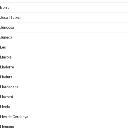
Ivorra
Josa i Tuixén
Juncosa
Juneda
Les
Linyola
Lladorre
Lladurs
Llardecans
Llavorsí
Lleida
Lles de Cerdanya
Llimiana