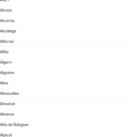
Alcanó
Alcarràs
Alcoletge
Alfarràs
Alfés
Algerri
Alguaire
Alins
Almacelles
Almatret
Almenar
Alòs de Balaguer
Alpicat