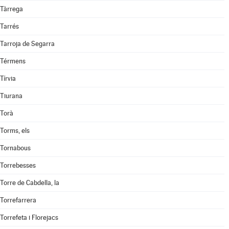
Tàrrega
Tarrés
Tarroja de Segarra
Térmens
Tírvia
Tiurana
Torà
Torms, els
Tornabous
Torrebesses
Torre de Cabdella, la
Torrefarrera
Torrefeta i Florejacs