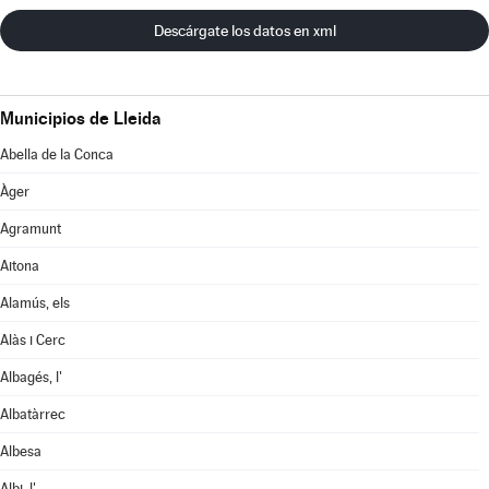
Descárgate los datos en xml
Municipios de Lleida
Abella de la Conca
Àger
Agramunt
Aitona
Alamús, els
Alàs i Cerc
Albagés, l'
Albatàrrec
Albesa
Albi, l'