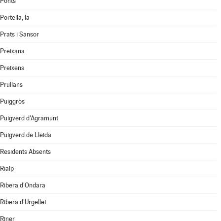
Ponts
Portella, la
Prats i Sansor
Preixana
Preixens
Prullans
Puiggròs
Puigverd d'Agramunt
Puigverd de Lleida
Residents Absents
Rialp
Ribera d'Ondara
Ribera d'Urgellet
Riner