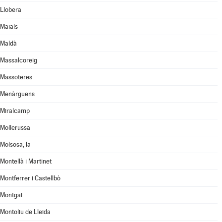
Llobera
Maials
Maldà
Massalcoreig
Massoteres
Menàrguens
Miralcamp
Mollerussa
Molsosa, la
Montellà i Martinet
Montferrer i Castellbò
Montgai
Montoliu de Lleida