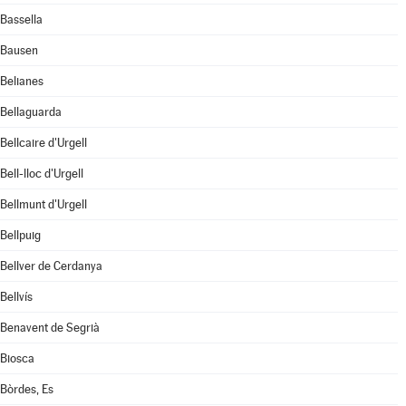
Bassella
Bausen
Belianes
Bellaguarda
Bellcaire d'Urgell
Bell-lloc d'Urgell
Bellmunt d'Urgell
Bellpuig
Bellver de Cerdanya
Bellvís
Benavent de Segrià
Biosca
Bòrdes, Es