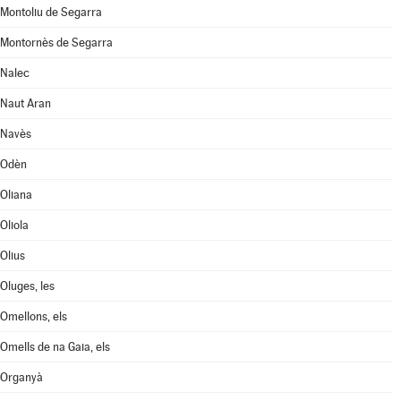
Montoliu de Segarra
Montornès de Segarra
Nalec
Naut Aran
Navès
Odèn
Oliana
Oliola
Olius
Oluges, les
Omellons, els
Omells de na Gaia, els
Organyà