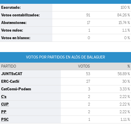
Escrutado:
100 %
Votos contabilizados:
91
84,26 %
Abstenciones:
17
15,74 %
Votos nulos:
1
1,1 %
Votos en blanco:
0
0 %
VOTOS POR PARTIDOS EN ALÒS DE BALAGUER
PARTIDO
VOTOS
%
JUNTSxCAT
53
58,89 %
ERC-CatSí
27
30 %
CatComú-Podem
3
3,33 %
C's
2
2,22 %
CUP
2
2,22 %
PP
2
2,22 %
PSC
1
1,11 %