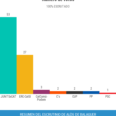
100
%
ESCRUTADO
53
27
3
2
2
2
1
JUNTSxCAT
ERC-CatSí
CatComú-
C's
CUP
PP
PSC
Podem
RESUMEN DEL ESCRUTINIO DE ALÒS DE BALAGUER