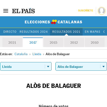
SUSCRÍBETE
Elecciones Cat
DIRECTO
RESULTADOS 2024
RESULTADOS 2021
EN MAPAS
C
2021
2017
2015
2012
2010
Estás en:
Cataluña
»
Lleida
»
Alòs de Balaguer
ALÒS DE BALAGUER
Número de votos